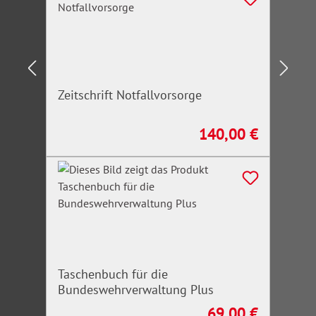
Zeitschrift Notfallvorsorge
140,00 €
Regulärer Preis:
Taschenbuch für die
Bundeswehrverwaltung Plus
69,00 €
Regulärer Preis: