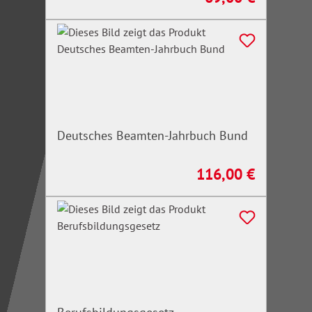
Deutsches Beamten-Jahrbuch Bund
116,00 €
Regulärer Preis: