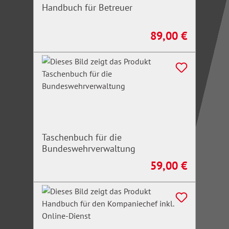
Handbuch für Betreuer
89,00 €
Regulärer Preis:
Taschenbuch für die
Bundeswehrverwaltung
59,00 €
Regulärer Preis: