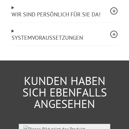
Der angegebene Preis umfasst die Zugangsrechte für
drei Arbeitsplätze.
WIR SIND PERSÖNLICH FÜR SIE DA!
Überzeugen Sie sich selbst im 24-Stunden-Test!
SYSTEMVORAUSSETZUNGEN
KUNDEN HABEN
SICH EBENFALLS
ANGESEHEN
Produktgalerie überspringen