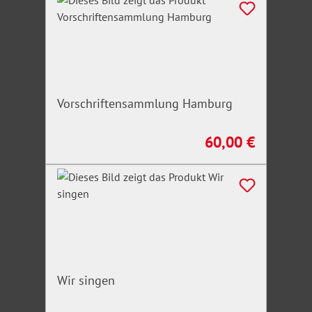
Vorschriftensammlung Hamburg
60,00 €
Regulärer Preis:
Wir singen