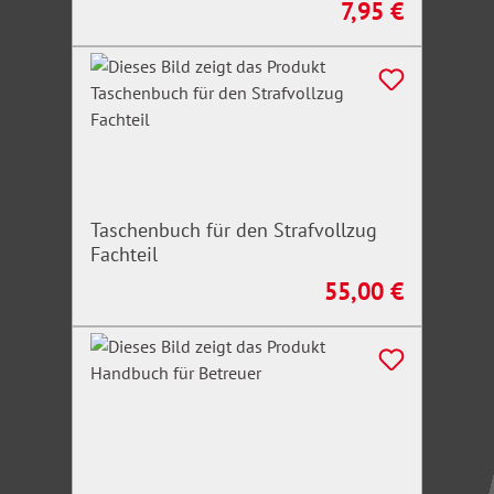
7,95 €
Regulärer Preis:
Taschenbuch für den Strafvollzug
Fachteil
55,00 €
Regulärer Preis: