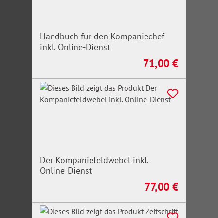
Handbuch für den Kompaniechef
inkl. Online-Dienst
71,00 €
Regulärer Preis:
Der Kompaniefeldwebel inkl.
Online-Dienst
77,00 €
Regulärer Preis: