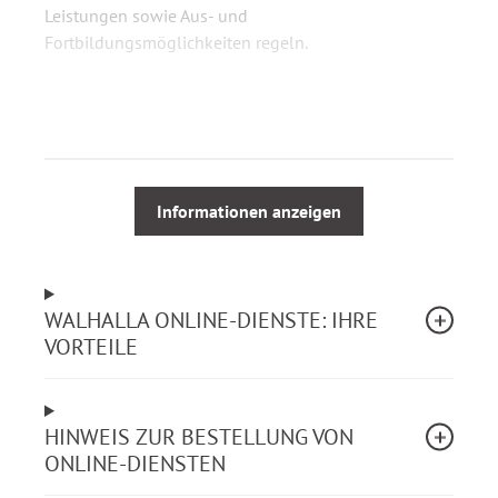
Leistungen sowie Aus- und
Fortbildungsmöglichkeiten regeln.
Schwerpunkte:
Beamtenrecht
Besoldungsrecht
Informationen anzeigen
Beamtenversorgungsrecht
Beamtenrechtliche Nebengebiete
Dienstordnungsrecht
Tarifrecht
WALHALLA ONLINE-DIENSTE: IHRE
Aus- und Fortbildung
VORTEILE
Personalvertretungsrecht
Sozialgesetze
Staats- und Verfassungsrecht
HINWEIS ZUR BESTELLUNG VON
ONLINE-DIENSTEN
Inklusive 3 Lizenzen