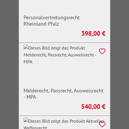
Personalvertretungsrecht
Rheinland-Pfalz
398,00 €
Regulärer Preis:
Melderecht, Passrecht, Ausweisrecht
- MPA
540,00 €
Regulärer Preis: