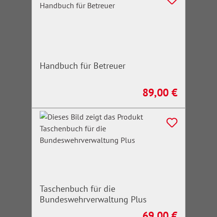
Handbuch für Betreuer
89,00 €
Regulärer Preis:
Taschenbuch für die
Bundeswehrverwaltung Plus
69,00 €
Regulärer Preis: