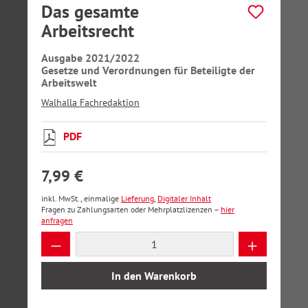
Das gesamte
Arbeitsrecht
Ausgabe 2021/2022
Gesetze und Verordnungen für Beteiligte der
Arbeitswelt
Walhalla Fachredaktion
PDF
7,99 €
inkl. MwSt., einmalige
Lieferung
,
Digitaler Inhalt
Fragen zu Zahlungsarten oder Mehrplatzlizenzen –
hier
anfragen
Produkt Anzahl: Gib den gewünschten Wer
In den Warenkorb