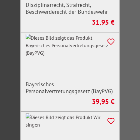
Disziplinarrecht, Strafrecht,
Beschwerderecht der Bundeswehr
31,95 €
Regulärer Preis:
Bayerisches
Personalvertretungsgesetz (BayPVG)
39,95 €
Regulärer Preis: