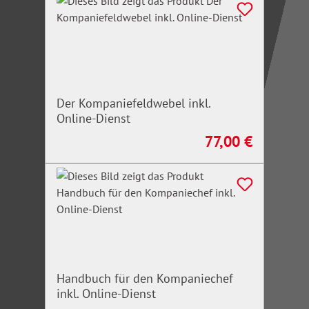
Rechtsstand: 15.07.2021
Der Kompaniefeldwebel inkl.
Online-Dienst
77,00 €
Regulärer Preis:
Handbuch für den Kompaniechef
inkl. Online-Dienst