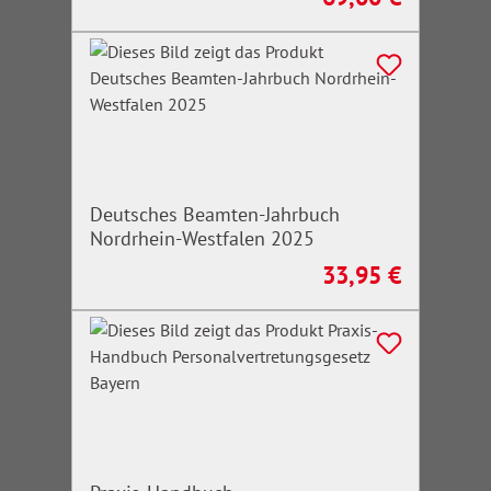
Deutsches Beamten-Jahrbuch
Nordrhein-Westfalen 2025
33,95 €
Regulärer Preis: