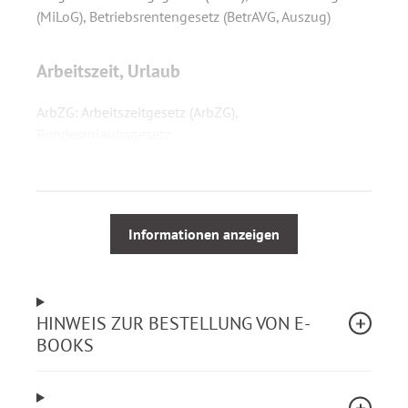
(MiLoG), Betriebsrentengesetz (BetrAVG, Auszug)
Arbeitszeit, Urlaub
ArbZG: Arbeitszeitgesetz (ArbZG),
Bundesurlaubsgesetz
Kündigungsschutz
KSchG: Kündigungsschutzgesetz (KSchG)
Informationen anzeigen
Ausbildung
HINWEIS ZUR BESTELLUNG VON E-
BBiG: Berufsbildungsgesetz (BBiG), Ausbilder-
BOOKS
Eignungsverordnung
Arbeitnehmerüberlassung