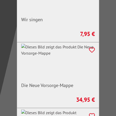
Wir singen
7,95 €
Regulärer Preis:
Die Neue Vorsorge-Mappe
34,95 €
Regulärer Preis: