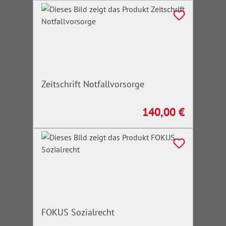
Zeitschrift Notfallvorsorge
140,00 €
Regulärer Preis:
FOKUS Sozialrecht