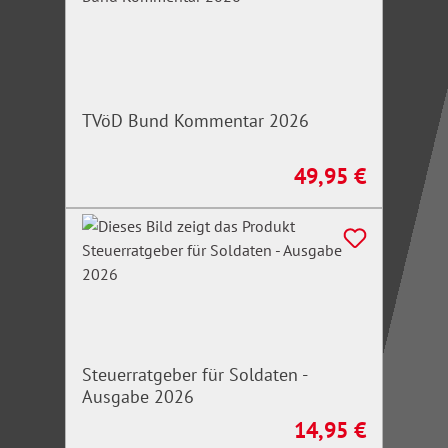
TVöD Bund Kommentar 2026
49,95 €
Regulärer Preis:
Steuerratgeber für Soldaten -
Ausgabe 2026
14,95 €
Regulärer Preis: