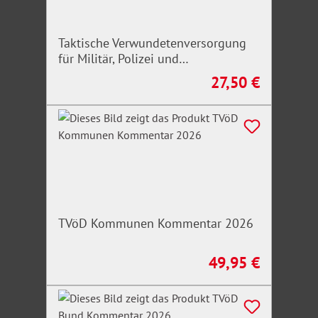
Taktische Verwundetenversorgung
für Militär, Polizei und
Rettungskräfte
27,50 €
Regulärer Preis:
TVöD Kommunen Kommentar 2026
49,95 €
Regulärer Preis: