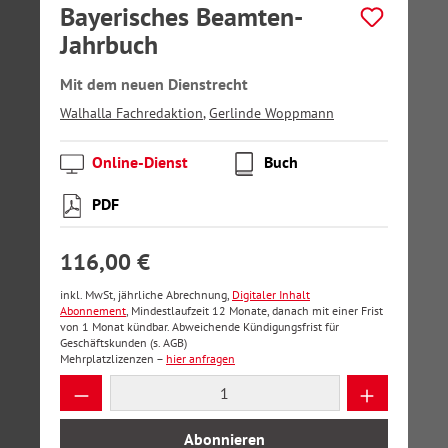
Bayerisches Beamten-
Jahrbuch
Mit dem neuen Dienstrecht
Walhalla Fachredaktion
,
Gerlinde Woppmann
Online-Dienst
Buch
PDF
116,00 €
inkl. MwSt, jährliche Abrechnung,
Digitaler Inhalt
Abonnement
, Mindestlaufzeit 12 Monate, danach mit einer Frist
von 1 Monat kündbar. Abweichende Kündigungsfrist für
Geschäftskunden (s. AGB)
Mehrplatzlizenzen –
hier anfragen
Produkt Anzahl: Gib den gewünschten Wer
Abonnieren