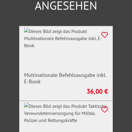
ANGESEHEN
Produktgalerie überspringen
Multinationale Befehlsausgabe inkl.
E-Book
36,00 €
Regulärer Preis: