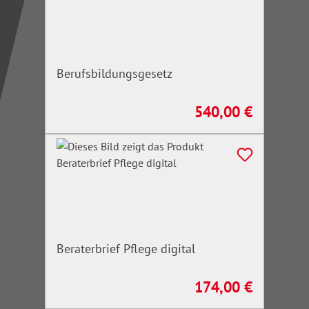
Berufsbildungsgesetz
540,00 €
Regulärer Preis:
Beraterbrief Pflege digital
174,00 €
Regulärer Preis: