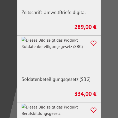
Zeitschrift UmweltBriefe digital
289,00 €
Regulärer Preis:
Soldatenbeteiligungsgesetz (SBG)
334,00 €
Regulärer Preis: