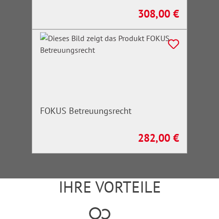
308,00 €
Regulärer Preis:
FOKUS Betreuungsrecht
282,00 €
Regulärer Preis:
IHRE VORTEILE