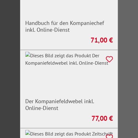
Handbuch für den Kompaniechef
inkl. Online-Dienst
71,00 €
Regulärer Preis:
Der Kompaniefeldwebel inkl.
Online-Dienst
77,00 €
Regulärer Preis: