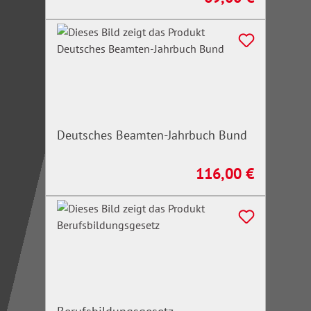
Deutsches Beamten-Jahrbuch Bund
116,00 €
Regulärer Preis: