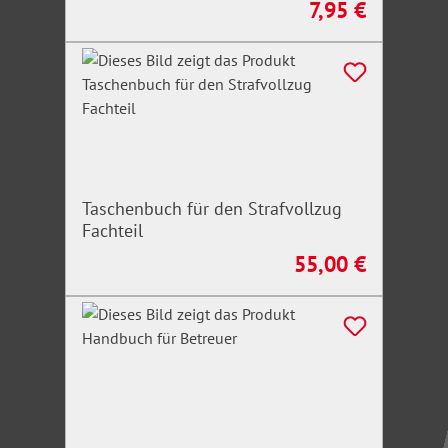
7,95 €
Regulärer Preis:
Taschenbuch für den Strafvollzug
Fachteil
55,00 €
Regulärer Preis: