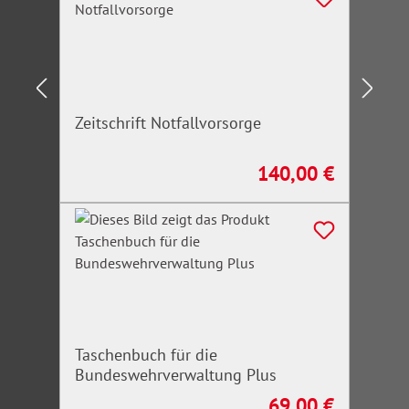
Zeitschrift Notfallvorsorge
140,00 €
Regulärer Preis:
Taschenbuch für die
Bundeswehrverwaltung Plus
69,00 €
Regulärer Preis: