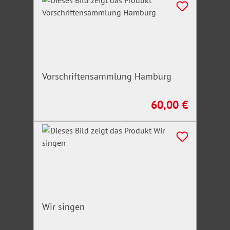
Vorschriftensammlung Hamburg
60,00 €
Regulärer Preis:
Wir singen