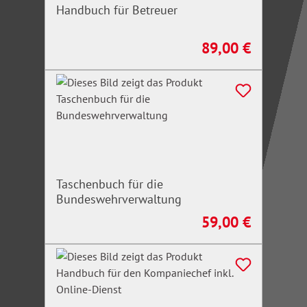
Handbuch für Betreuer
89,00 €
Regulärer Preis:
Taschenbuch für die
Bundeswehrverwaltung
59,00 €
Regulärer Preis: