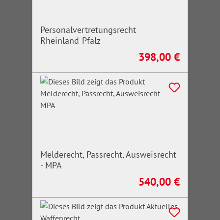
Personalvertretungsrecht
Rheinland-Pfalz
398,00 €
Regulärer Preis:
Melderecht, Passrecht, Ausweisrecht
- MPA
540,00 €
Regulärer Preis: