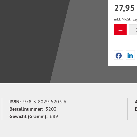
27,95
inkl. MwSt., zz
Produkt
ISBN:
978-3-8029-5203-6
Bestellnummer:
5203
Gewicht (Gramm):
689