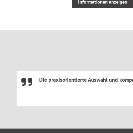
Zivilverfahren:
Auszüge aus der Zivilprozessordnung in
Informationen anzeigen
Pfändungsfreigrenzen, Gerichtsverfassungsgesetz
Kostenrecht:
Insolvenzrechtliche Vergütungsordnung,
Rechtsanwaltsvergütungsgesetz, Gerichtsvollzieherkost
Steuerrecht:
Auszüge aus der Abgabenordnung und de
Rechtsstand: 1.April 2026
Für Gläubiger, Kreditinstitute, Kommunen, Genossenschafte
Finanzämter, Steuerberatung, Unternehmensberatung, Recht
Schuldnerberatung, Schuldner, Insolvenzverwaltung, Wirtsc
Die praxisorientierte Auswahl und kompa
Hochschulen.