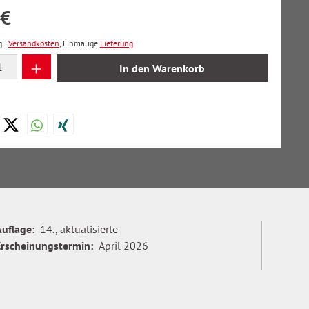
 €
gl.
Versandkosten
, Einmalige
Lieferung
 Anzahl: Gib den gewünschten Wert ein oder
In den Warenkorb
Auflage:
14., aktualisierte
Erscheinungstermin:
April 2026