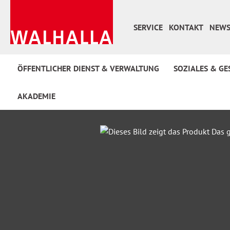
 Hauptinhalt springen
Zur Suche springen
Zur Hauptnavigation springen
SERVICE
KONTAKT
NEWS
ÖFFENTLICHER DIENST & VERWALTUNG
SOZIALES & GE
AKADEMIE
Bildergalerie überspringen