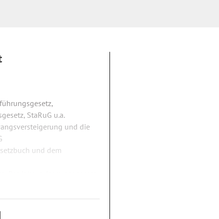
t
führungsgesetz,
gesetz, StaRuG u.a.
wangsversteigerung und die
G
esetzbuch und dem
, Betriebsverfassungsgesetz
GmbH-Gesetz, Aktiengesetz,
, IV und V