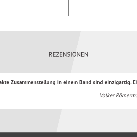
klusive
engesetz u. a.
m Umsatzsteuergesetz
REZENSIONEN
n, Krankenkassen,
sanwaltschaft,
haftsprüfung, Gerichte,
kte Zusammenstellung in einem Band sind einzigartig. Ein
Volker Römerman