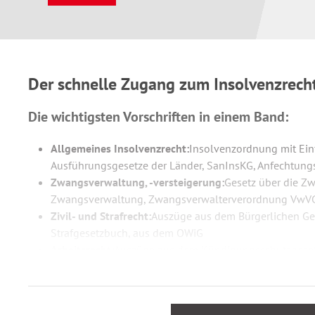
Der schnelle Zugang zum Insolvenzrech
Die wichtigsten Vorschriften in einem Band:
Allgemeines Insolvenzrecht:
Insolvenzordnung mit Ein
Ausführungsgesetze der Länder, SanInsKG, Anfechtungs
Zwangsverwaltung, -versteigerung:
Gesetz über die Z
Zwangsverwaltung, Zwangsverwalterverordnung VwV
Zivil- und Strafrecht:
Auszüge aus dem Bürgerlichen G
Strafgesetzbuch, aus dem OWiG
Arbeitsrecht:
Auszüge aus dem Kündigungsschutzgesetz
Gesellschafts- und Wirtschaftsrecht:
Auszüge aus dem 
Handelsgesetzbuch u.a.
Sozialrecht:
Auszüge aus den Sozialgesetzbüchern I, III