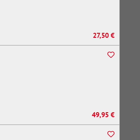
27,50 €
Regulärer Preis:
49,95 €
Regulärer Preis: