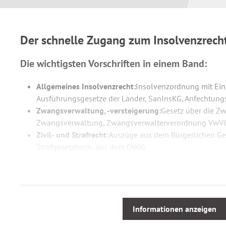
Der schnelle Zugang zum Insolvenzrech
Die wichtigsten Vorschriften in einem Band:
Allgemeines Insolvenzrecht:
Insolvenzordnung mit Ein
Ausführungsgesetze der Länder, SanInsKG, Anfechtungs
Zwangsverwaltung, -versteigerung:
Gesetz über die Z
Zwangsverwaltung, Zwangsverwalterverordnung VwV
Zivil- und Strafrecht:
Auszüge aus dem Bürgerlichen G
Strafgesetzbuch, aus dem OWiG
Arbeitsrecht:
Auszüge aus dem Kündigungsschutzgesetz
Gesellschafts- und Wirtschaftsrecht:
Auszüge aus dem 
Handelsgesetzbuch u.a.
Sozialrecht:
Auszüge aus den Sozialgesetzbüchern I, III
Zivilverfahren:
Auszüge aus der Zivilprozessordnung in
Informationen anzeigen
Pfändungsfreigrenzen, Gerichtsverfassungsgesetz