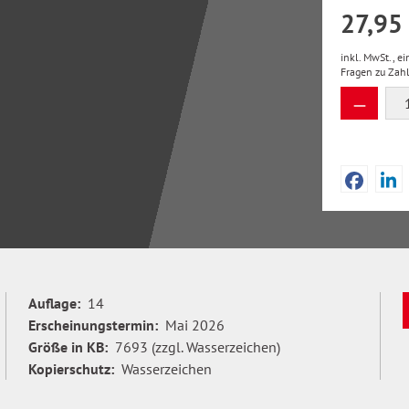
27,95
inkl. MwSt., e
Fragen zu Zah
Produkt
Auflage:
14
Erscheinungstermin:
Mai 2026
Größe in KB:
7693 (zzgl. Wasserzeichen)
Kopierschutz:
Wasserzeichen