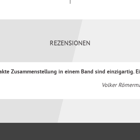
engesetz u. a.
m Umsatzsteuergesetz
REZENSIONEN
n, Krankenkassen,
sanwaltschaft,
haftsprüfung, Gerichte,
kte Zusammenstellung in einem Band sind einzigartig. Ein
Volker Römerman