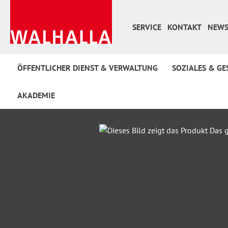
 Hauptinhalt springen
Zur Suche springen
Zur Hauptnavigation springen
SERVICE
KONTAKT
NEWS
ÖFFENTLICHER DIENST & VERWALTUNG
SOZIALES & GE
AKADEMIE
Bildergalerie überspringen