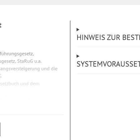
t
HINWEIS ZUR BES
führungsgesetz,
gesetz, StaRuG u.a.
SYSTEMVORAUSSE
wangsversteigerung und die
G
esetzbuch und dem
, Betriebsverfassungsgesetz
GmbH-Gesetz, Aktiengesetz,
, IV und V
klusive