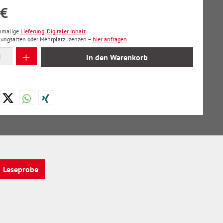
 €
inmalige
Lieferung
,
Digitaler Inhalt
lungsarten oder Mehrplatzlizenzen –
hier anfragen
 Anzahl: Gib den gewünschten Wert ein oder
In den Warenkorb
Leseprobe