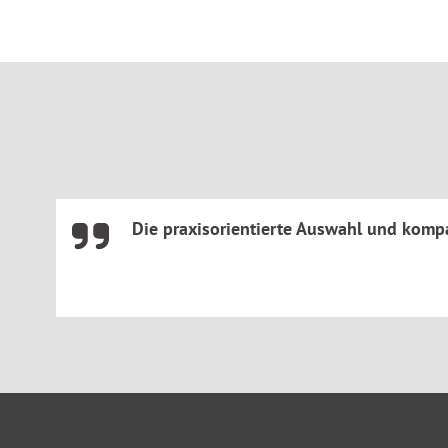
Kostenrecht:
Insolvenzrechtliche Vergütungsordnung,
Rechtsanwaltsvergütungsgesetz, Gerichtsvollzieherkost
Steuerrecht:
Auszüge aus der Abgabenordnung und de
Rechtsstand: 1.April 2026
Für Gläubiger, Kreditinstitute, Kommunen, Genossenschafte
Finanzämter, Steuerberatung, Unternehmensberatung, Recht
Schuldnerberatung, Schuldner, Insolvenzverwaltung, Wirtsc
Die praxisorientierte Auswahl und kompa
Hochschulen.