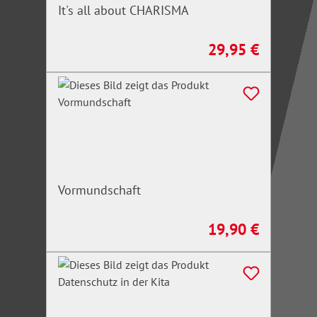
It's all about CHARISMA
29,95 €
Regulärer Preis:
Vormundschaft
19,90 €
Regulärer Preis: