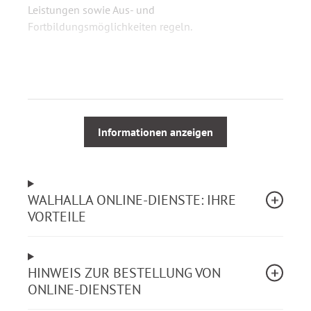
Leistungen sowie Aus- und
Fortbildungsmöglichkeiten regeln.
Schwerpunkte:
Beamtenrecht
Besoldungsrecht
Informationen anzeigen
Beamtenversorgungsrecht
Beamtenrechtliche Nebengebiete
Dienstordnungsrecht
Tarifrecht
WALHALLA ONLINE-DIENSTE: IHRE
Aus- und Fortbildung
VORTEILE
Personalvertretungsrecht
Sozialgesetze
Staats- und Verfassungsrecht
HINWEIS ZUR BESTELLUNG VON
ONLINE-DIENSTEN
Inklusive 3 Lizenzen