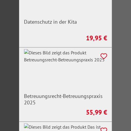
Datenschutz in der Kita
19,95 €
Regulärer Preis:
Betreuungsrecht-Betreuungspraxis
2025
55,99 €
Regulärer Preis: