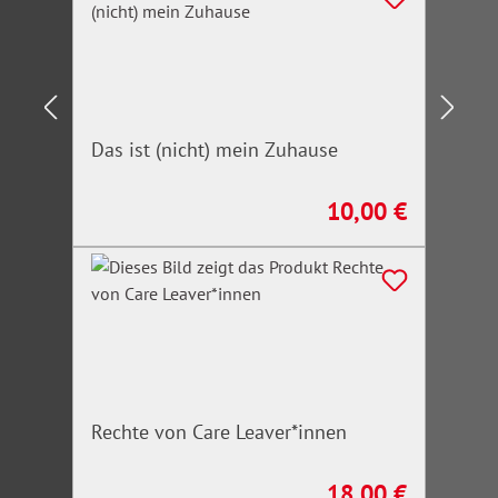
Das ist (nicht) mein Zuhause
10,00 €
Regulärer Preis:
Rechte von Care Leaver*innen
18,00 €
Regulärer Preis: