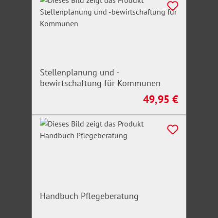
Stellenplanung und -
bewirtschaftung für Kommunen
49,95 €
Regulärer Preis:
Handbuch Pflegeberatung