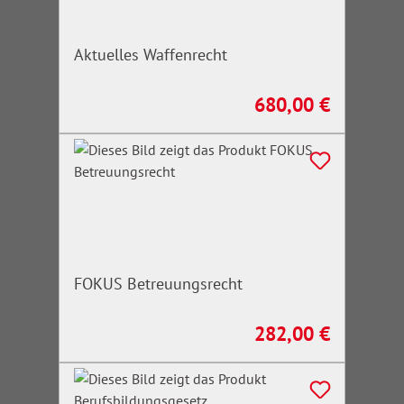
Aktuelles Waffenrecht
680,00 €
Regulärer Preis:
FOKUS Betreuungsrecht
282,00 €
Regulärer Preis: