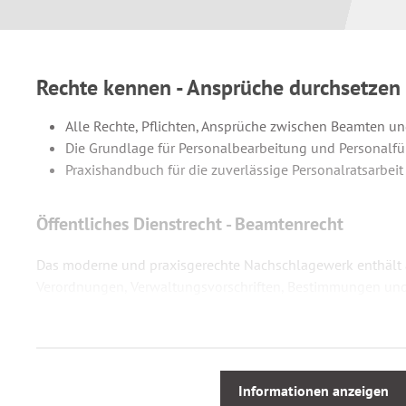
Rechte kennen - Ansprüche durchsetzen
Alle Rechte, Pflichten, Ansprüche zwischen Beamten un
Die Grundlage für Personalbearbeitung und Personalf
Praxishandbuch für die zuverlässige Personalratsarbeit
Öffentliches Dienstrecht - Beamtenrecht
Das moderne und praxisgerechte Nachschlagewerk enthält a
Verordnungen, Verwaltungsvorschriften, Bestimmungen und
Bereichen Dienstrecht, Statusrecht - Verfassungs- und allg
Disziplinarrecht - Besoldungs- und Versorgungsrecht - Reis
Soziale Schutzvorschriften z.B. Familienförderung, Vermöge
Personalvertretungsrecht Fürsorge/Beihilferecht
Informationen anzeigen