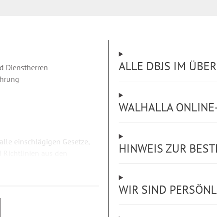
ALLE DBJS IM ÜBE
d Dienstherren
ührung
WALHALLA ONLINE-
lle einschlägigen Gesetze,
HINWEIS ZUR BES
 Richtlinien aus den
emeines Verwaltungsrecht -
e- und Umzugskostenrecht -
WIR SIND PERSÖNLI
nsbildung -