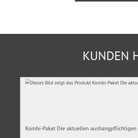
Mit ergänzende Rundschreiben und wichtige Urteile zu ak
Konkurrentenklage, Altersdiskriminierung oder Kopftuchver
Überzeugen Sie sich selbst im 24-Stunden-Test!
KUNDEN H
Produktgalerie überspringen
Kombi-Paket Die aktuellen aushangpflichtigen 