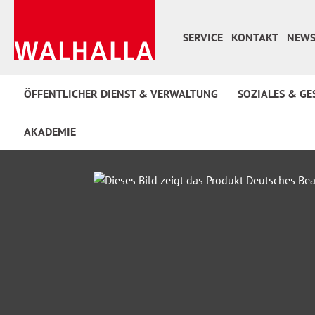
 Hauptinhalt springen
Zur Suche springen
Zur Hauptnavigation springen
SERVICE
KONTAKT
NEWS
ÖFFENTLICHER DIENST & VERWALTUNG
SOZIALES & GE
AKADEMIE
Bildergalerie überspringen