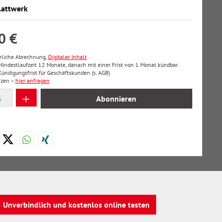
lattwerk
0 €
hrliche Abrechnung,
Digitaler Inhalt
 Mindestlaufzeit 12 Monate, danach mit einer Frist von 1 Monat kündbar.
ndigungsfrist für Geschäftskunden (s. AGB)
nzen –
hier anfragen
 Anzahl: Gib den gewünschten Wert ein oder
Abonnieren
Unverbindlich und kostenlos online testen