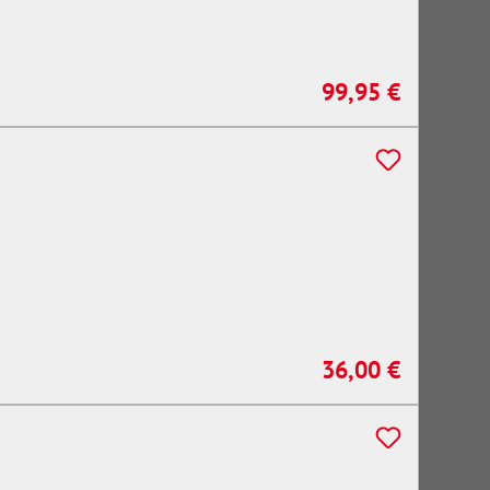
99,95 €
Regulärer Preis:
36,00 €
Regulärer Preis: