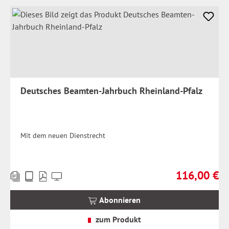
Deutsches Beamten-Jahrbuch Rheinland-Pfalz
Mit dem neuen Dienstrecht
116,00 €
Preise
Regulärer Prei
inkl.
MwSt.
Abonnieren
zzgl.
Versandkosten
zum Produkt