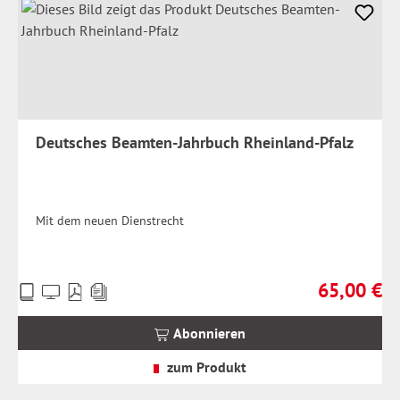
Deutsches Beamten-Jahrbuch Rheinland-Pfalz
Mit dem neuen Dienstrecht
65,00 €
Preise
Regulärer Pr
inkl.
MwSt.
Abonnieren
zzgl.
Versandkosten
zum Produkt