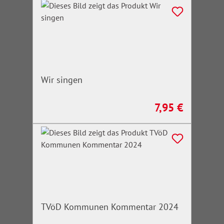
Wir singen
7,95 €
Regulärer Preis:
TVöD Kommunen Kommentar 2024