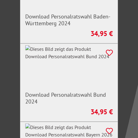
Download Personalratswahl Baden-
Württemberg 2024
34,95 €
Regulärer Preis:
Download Personalratswahl Bund
2024
34,95 €
Regulärer Preis: