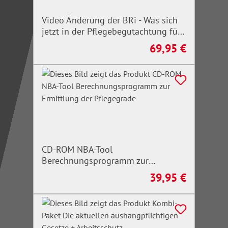
Video Änderung der BRi - Was sich
jetzt in der Pflegebegutachtung für
Erwachsene ändert
69,95 €
Regulärer Preis:
CD-ROM NBA-Tool
Berechnungsprogramm zur
Ermittlung der Pflegegrade
39,95 €
Regulärer Preis: