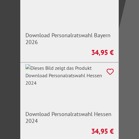
Download Personalratswahl Bayern
2026
34,95 €
Regulärer Preis:
Download Personalratswahl Hessen
2024
34,95 €
Regulärer Preis: