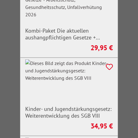
Kombi-Paket Die aktuellen
aushangpflichtigen Gesetze +
Arbeitsschutz, Gesundheitsschutz,
29,95 €
Regulärer Preis:
Unfallverhütung 2026
Kinder- und Jugendstärkungsgesetz:
Weiterentwicklung des SGB VIII
34,95 €
Regulärer Preis: