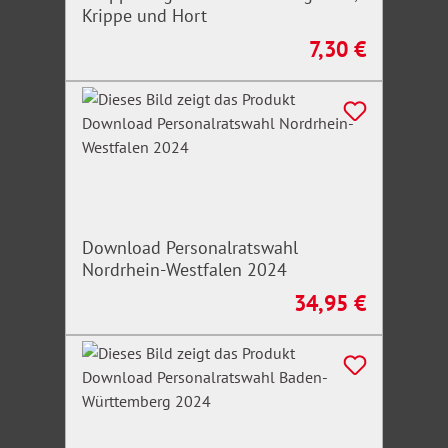
Krippe und Hort
7,30 €
Regulärer Preis:
Download Personalratswahl
Nordrhein-Westfalen 2024
34,95 €
Regulärer Preis: