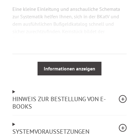
Eine kleine Einleitung und anschauliche Schemata
zur Systematik helfen Ihnen, sich in der BKatV und
dem ausführlichen Bußgeldkatalog schnell und
sicher zurechtzufinden. Kernstück bildet der
Bußgeldkatalog, der nicht nur die drohenden
Bußgelder tabellarisch enthält, sondern darüber
hinaus auch die einzutragenden Punkte im
Fahreignungsregister und die Dauer eines etwaigen
Fahrverbots auflistet.
Informationen anzeigen
Ihre Vorteile auf einen Blick:
HINWEIS ZUR BESTELLUNG VON E-
Alle Neuerungen im Überblick
BOOKS
Übersichtliche Schemata
Alphabetische Übersicht der BKat-Tatbestände
Bußgeldkatalog inkl. Bußgeld und
SYSTEMVORAUSSETZUNGEN
Punkte/Fahrverbot