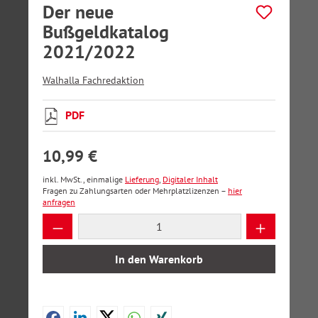
Der neue
Bußgeldkatalog
2021/2022
Walhalla Fachredaktion
PDF
10,99 €
inkl. MwSt., einmalige
Lieferung
,
Digitaler Inhalt
Fragen zu Zahlungsarten oder Mehrplatzlizenzen –
hier
anfragen
Produkt Anzahl: Gib den gewünschten Wer
In den Warenkorb