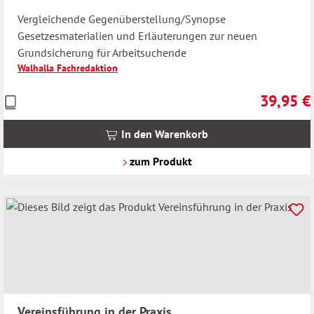
Vergleichende Gegenüberstellung/Synopse
Gesetzesmaterialien und Erläuterungen zur neuen
Grundsicherung für Arbeitsuchende
Walhalla Fachredaktion
39,95 €
Preise
Regulärer 
inkl.
MwSt.
In den Warenkorb
zzgl.
Versandkosten
zum Produkt
Vereinsführung in der Praxis