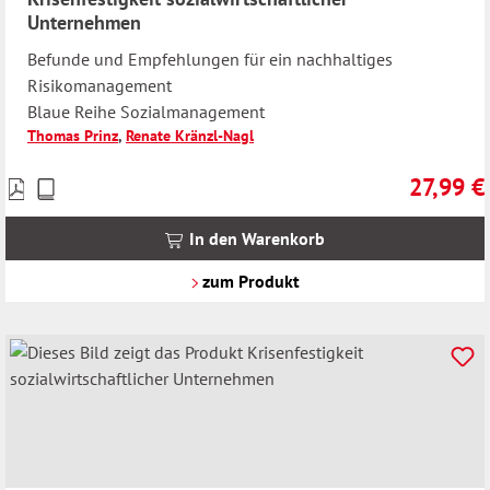
Unternehmen
Befunde und Empfehlungen für ein nachhaltiges
Risikomanagement
Blaue Reihe Sozialmanagement
Thomas Prinz
,
Renate Kränzl-Nagl
27,99 €
Preise
Regulärer 
inkl.
MwSt.
In den Warenkorb
zzgl.
Versandkosten
zum Produkt