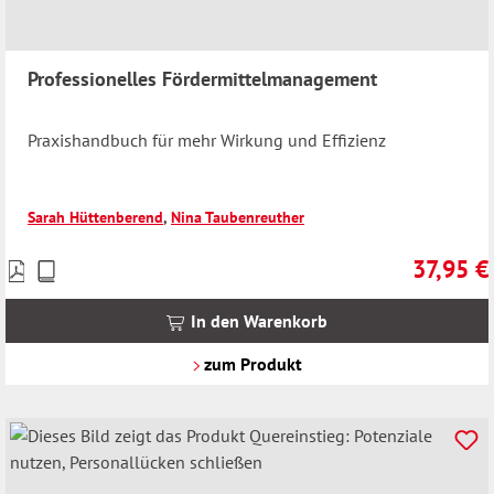
Professionelles Fördermittelmanagement
Praxishandbuch für mehr Wirkung und Effizienz
Sarah Hüttenberend
,
Nina Taubenreuther
37,95 €
Preise
Regulärer 
inkl.
MwSt.
In den Warenkorb
zzgl.
Versandkosten
zum Produkt