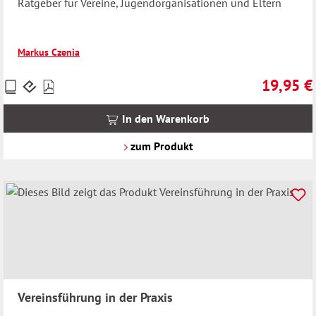
Ratgeber für Vereine, Jugendorganisationen und Eltern
Markus Czenia
19,95 €
Preise
Regulärer 
inkl.
MwSt.
In den Warenkorb
zzgl.
Versandkosten
zum Produkt
Vereinsführung in der Praxis