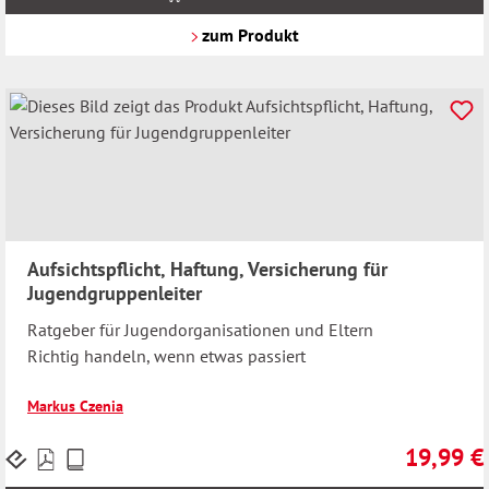
zzgl.
Versandkosten
zum Produkt
Aufsichtspflicht, Haftung, Versicherung für
Jugendgruppenleiter
Ratgeber für Jugendorganisationen und Eltern
Richtig handeln, wenn etwas passiert
Markus Czenia
19,99 €
Preise
Regulärer 
inkl.