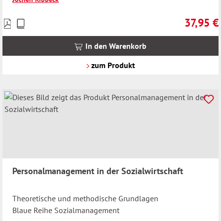
37,95 €
Preise
Regulärer 
inkl.
MwSt.
In den Warenkorb
zzgl.
Versandkosten
zum Produkt
Personalmanagement in der Sozialwirtschaft
Theoretische und methodische Grundlagen
Blaue Reihe Sozialmanagement