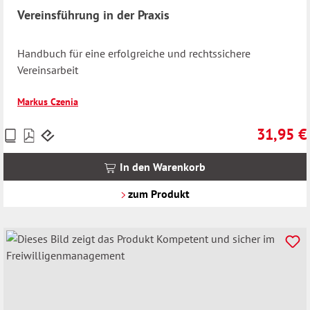
Vereinsführung in der Praxis
Handbuch für eine erfolgreiche und rechtssichere
Vereinsarbeit
Markus Czenia
31,95 €
Preise
Regulärer 
inkl.
MwSt.
In den Warenkorb
zzgl.
Versandkosten
zum Produkt