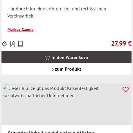
Handbuch für eine erfolgreiche und rechtssichere
Vereinsarbeit
Markus Czenia
27,99 €
Preise
Regulärer 
inkl.
MwSt.
In den Warenkorb
zzgl.
Versandkosten
zum Produkt
Krisenfestigkeit sozialwirtschaftlicher