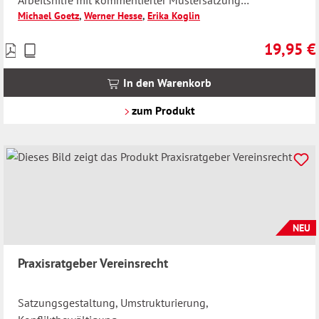
Arbeitshilfe mit kommentierter Mustersatzung
Michael Goetz
,
Werner Hesse
,
Erika Koglin
Walhalla Rechtshilfen
19,95 €
Preise
Regulärer 
inkl.
MwSt.
In den Warenkorb
zzgl.
Versandkosten
zum Produkt
NEU
Praxisratgeber Vereinsrecht
Satzungsgestaltung, Umstrukturierung,