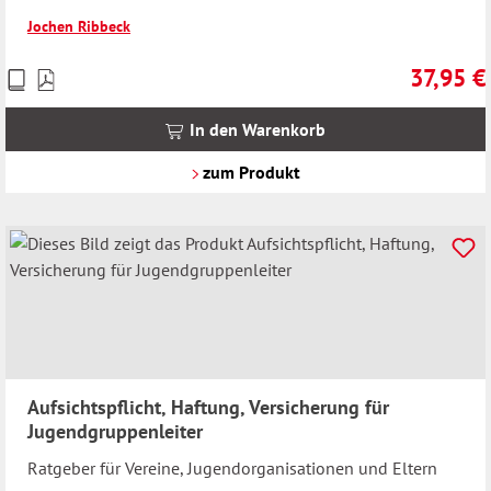
Jochen Ribbeck
37,95 €
Preise
Regulärer 
inkl.
MwSt.
In den Warenkorb
zzgl.
Versandkosten
zum Produkt
Aufsichtspflicht, Haftung, Versicherung für
Jugendgruppenleiter
Ratgeber für Vereine, Jugendorganisationen und Eltern