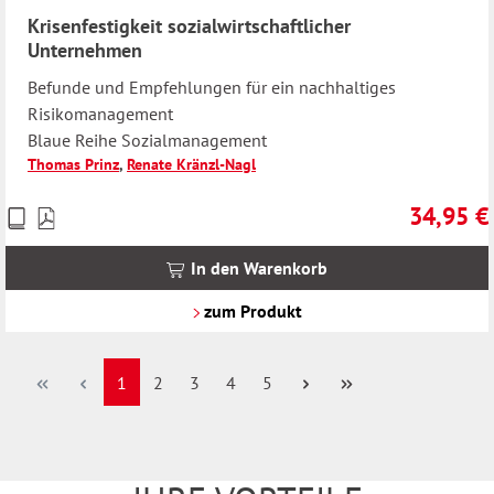
Krisenfestigkeit sozialwirtschaftlicher
Unternehmen
Befunde und Empfehlungen für ein nachhaltiges
Risikomanagement
Blaue Reihe Sozialmanagement
Thomas Prinz
,
Renate Kränzl-Nagl
34,95 €
Preise
Regulärer 
inkl.
MwSt.
In den Warenkorb
zzgl.
Versandkosten
zum Produkt
Seite
Seite
Seite
Seite
Seite
1
2
3
4
5