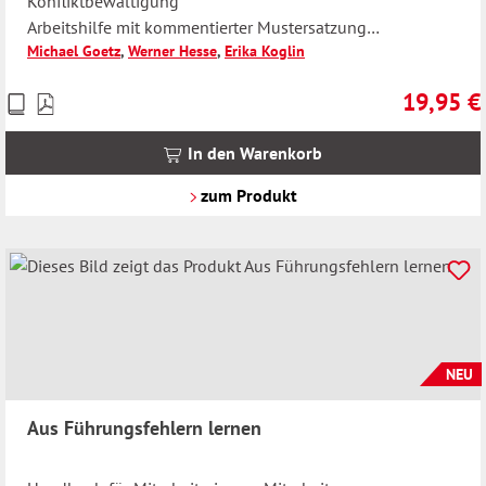
Konfliktbewältigung
Arbeitshilfe mit kommentierter Mustersatzung
Michael Goetz
,
Werner Hesse
,
Erika Koglin
Walhalla Rechtshilfen
19,95 €
Preise
Regulärer 
inkl.
MwSt.
In den Warenkorb
zzgl.
Versandkosten
zum Produkt
NEU
Aus Führungsfehlern lernen