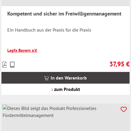
Kompetent und sicher im Freiwilligenmanagement
Ein Handbuch aus der Praxis für die Praxis
Lagfa Bayern e.V.
37,95 €
Preise
Regulärer 
inkl.
MwSt.
In den Warenkorb
zzgl.
Versandkosten
zum Produkt