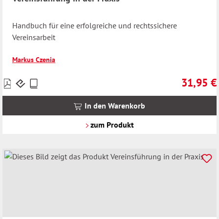
Handbuch für eine erfolgreiche und rechtssichere
Vereinsarbeit
Markus Czenia
31,95 €
Preise
Regulärer 
inkl.
MwSt.
In den Warenkorb
zzgl.
Versandkosten
zum Produkt