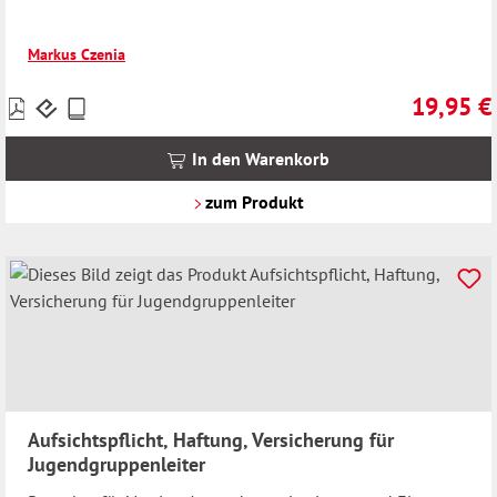
Markus Czenia
19,95 €
Preise
Regulärer 
inkl.
MwSt.
In den Warenkorb
zzgl.
Versandkosten
zum Produkt
Aufsichtspflicht, Haftung, Versicherung für
Jugendgruppenleiter