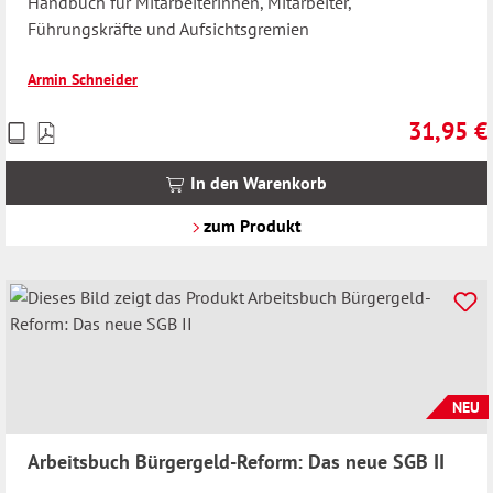
Handbuch für Mitarbeiterinnen, Mitarbeiter,
Führungskräfte und Aufsichtsgremien
Armin Schneider
31,95 €
Preise
Regulärer 
inkl.
MwSt.
In den Warenkorb
zzgl.
Versandkosten
zum Produkt
NEU
Arbeitsbuch Bürgergeld-Reform: Das neue SGB II