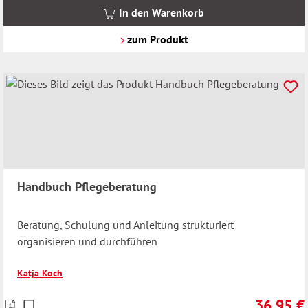
MwSt.
In den Warenkorb
zzgl.
Versandkosten
zum Produkt
Handbuch Pflegeberatung
Beratung, Schulung und Anleitung strukturiert
organisieren und durchführen
Katja Koch
36,95 €
Preise
Regulärer 