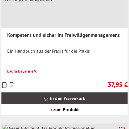
Kompetent und sicher im Freiwilligenmanagement
Ein Handbuch aus der Praxis für die Praxis
Lagfa Bayern e.V.
37,95 €
Preise
Regulärer 
inkl.
MwSt.
In den Warenkorb
zzgl.
Versandkosten
zum Produkt