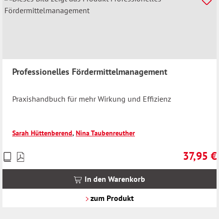
Professionelles Fördermittelmanagement
Praxishandbuch für mehr Wirkung und Effizienz
Sarah Hüttenberend
,
Nina Taubenreuther
37,95 €
Preise
Regulärer 
inkl.
MwSt.
In den Warenkorb
zzgl.
Versandkosten
zum Produkt