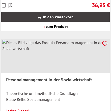
36,95 €
Preise
Regulärer 
inkl.
MwSt.
In den Warenkorb
zzgl.
Versandkosten
zum Produkt
Personalmanagement in der Sozialwirtschaft
Theoretische und methodische Grundlagen
Blaue Reihe Sozialmanagement
Jochen Ribbeck