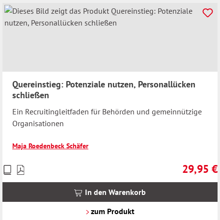
Quereinstieg: Potenziale nutzen, Personallücken
schließen
Ein Recruitingleitfaden für Behörden und gemeinnützige
Organisationen
Maja Roedenbeck Schäfer
29,95 €
Preise
Regulärer 
inkl.
MwSt.
In den Warenkorb
zzgl.
Versandkosten
zum Produkt