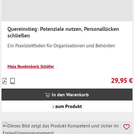
Quereinstieg: Potenziale nutzen, Personallücken
schließen
Ein Praxisleitfaden für Organisationen und Behörden
Maja Roedenbeck Schäfer
29,95 €
Preise
Regulärer 
inkl.
MwSt.
In den Warenkorb
zzgl.
Versandkosten
zum Produkt