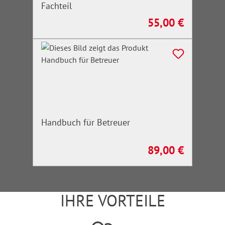
Fachteil
55,00 €
Regulärer Preis:
Handbuch für Betreuer
89,00 €
Regulärer Preis:
IHRE VORTEILE