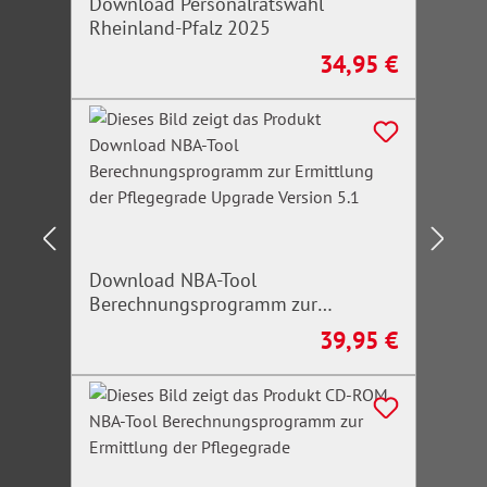
Download Personalratswahl
Rheinland-Pfalz 2025
34,95 €
Regulärer Preis:
Download NBA-Tool
Berechnungsprogramm zur
Ermittlung der Pflegegrade Upgrade
39,95 €
Regulärer Preis:
Version 5.1