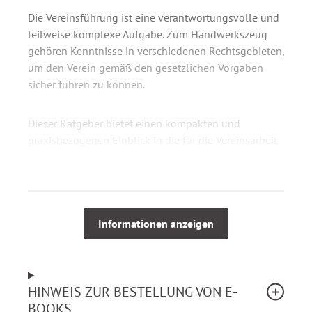
Die Vereinsführung ist eine verantwortungsvolle und
teilweise komplexe Aufgabe. Zum Handwerkszeug
gehören Kenntnisse in verschiedenen Rechtsgebieten,
um den Verein gemäß den gesetzlichen Vorgaben
sicher führen zu können.
Dieser Ratgeber bietet einen kompakten und
praxisbezogenen Einblick in die für die Vereinsarbeit
relevanten Vorschriften. Behandelt werden
Fragestellungen sowie die wichtigsten Grundlagen
aus den Bereichen:
Informationen anzeigen
Gemeinnützigkeitsrecht
Arbeits- und Steuerrecht
Buchführung und Kassenprüfung
Spenden und Sponsoring
HINWEIS ZUR BESTELLUNG VON E-
Aufsichtspflicht
BOOKS