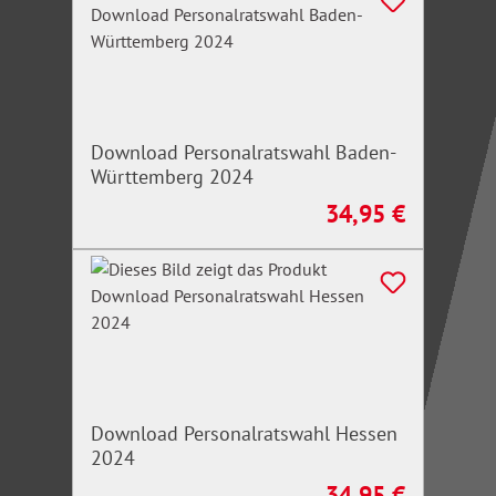
Download Personalratswahl Baden-
Württemberg 2024
34,95 €
Regulärer Preis:
Download Personalratswahl Hessen
2024
34,95 €
Regulärer Preis: