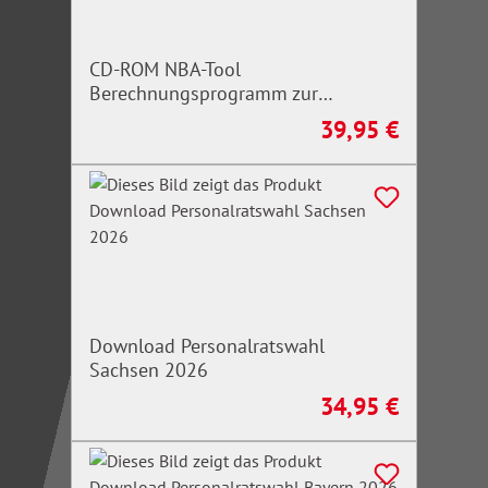
CD-ROM NBA-Tool
Berechnungsprogramm zur
Ermittlung der Pflegegrade
39,95 €
Regulärer Preis:
Download Personalratswahl
Sachsen 2026
34,95 €
Regulärer Preis: