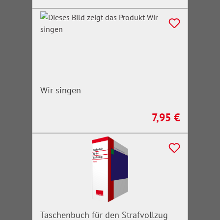
Wir singen
7,95 €
Regulärer Preis:
Taschenbuch für den Strafvollzug