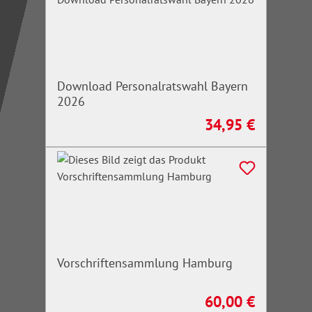
Download Personalratswahl Bayern
2026
34,95 €
Regulärer Preis:
Vorschriftensammlung Hamburg
60,00 €
Regulärer Preis: