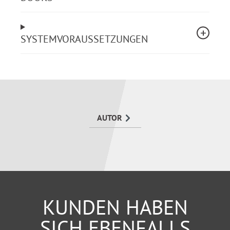
Haftung und Sorgfaltspflicht
Datenschutz
Regelungen zum Vorstand
SYSTEMVORAUSSETZUNGEN
Mitgliederversammlung
Auflösung des Vereins
Übungen unterstützen bei der praktischen
Anwendung der Vorschriften, eine Mustersatzung hilft
bei der Erstellung der eigenen Vereinssatzung. Damit
wird
Vereinsführung in der Praxis
zum
AUTOR
unverzichtbaren Begleiter in der täglichen
Vereinsarbeit.
KUNDEN HABEN
SICH EBENFALLS