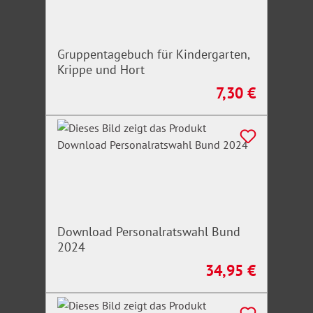
Gruppentagebuch für Kindergarten,
Krippe und Hort
7,30 €
Regulärer Preis:
Download Personalratswahl Bund
2024
34,95 €
Regulärer Preis: