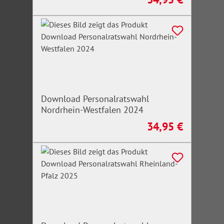
Download Personalratswahl
Nordrhein-Westfalen 2024
34,95 €
Regulärer Preis: