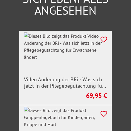
ANGESEHEN
Produktgalerie überspringen
Video Änderung der BRi - Was sich
jetzt in der Pflegebegutachtung für
Erwachsene ändert
69,95 €
Regulärer Preis: