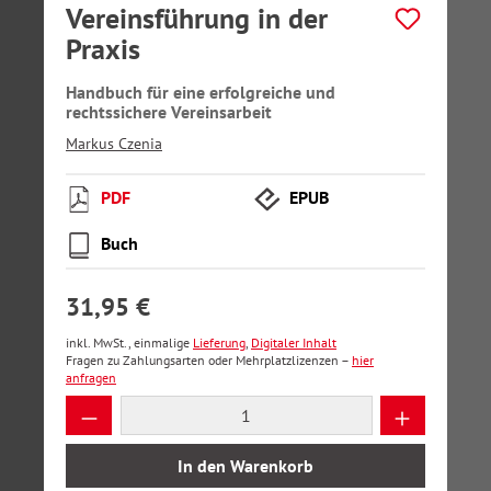
Vereinsführung in der
Praxis
Handbuch für eine erfolgreiche und
rechtssichere Vereinsarbeit
Markus Czenia
PDF
EPUB
Buch
31,95 €
inkl. MwSt., einmalige
Lieferung
,
Digitaler Inhalt
Fragen zu Zahlungsarten oder Mehrplatzlizenzen –
hier
anfragen
Produkt Anzahl: Gib den gewünschten Wer
In den Warenkorb