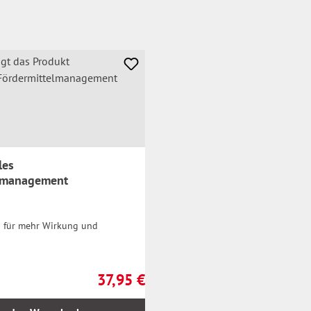
les
elmanagement
 für mehr Wirkung und
37,95 €
Regulärer Preis: