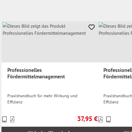
Professionelles
Professionel
Fördermittelmanagement
Fördermitt
Praxishandbuch für mehr Wirkung und
Praxishandbuch
Effizienz
Effizienz
37,95 €
Preise
Preise
Regulärer Preis:
inkl.
inkl.
MwSt.
MwSt.