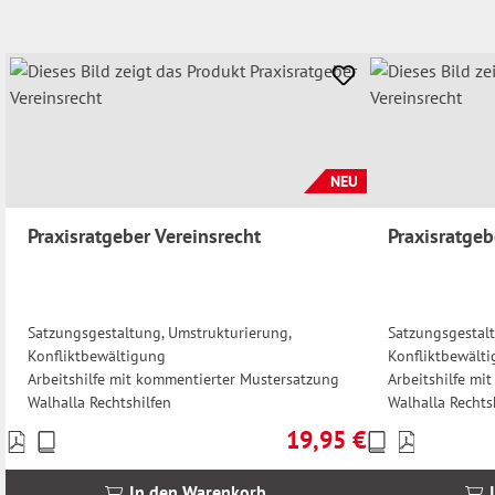
NEU
Praxisratgeber Vereinsrecht
Praxisratgeb
Satzungsgestaltung, Umstrukturierung,
Satzungsgestalt
Konfliktbewältigung
Konfliktbewält
Arbeitshilfe mit kommentierter Mustersatzung
Arbeitshilfe mi
Walhalla Rechtshilfen
Walhalla Rechts
19,95 €
Preise
Preise
Regulärer Preis:
inkl.
inkl.
MwSt.
MwSt.
In den Warenkorb