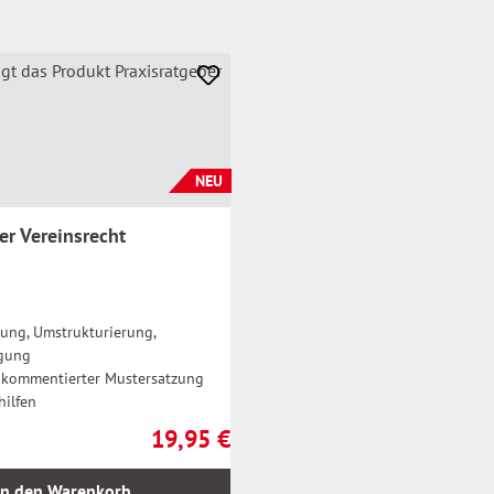
NEU
er Vereinsrecht
ung, Umstrukturierung,
igung
t kommentierter Mustersatzung
hilfen
19,95 €
Regulärer Preis:
In den Warenkorb