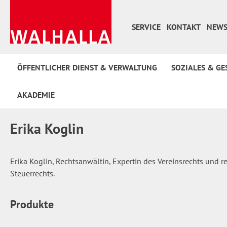
 Hauptinhalt springen
Zur Suche springen
Zur Hauptnavigation springen
SERVICE
KONTAKT
NEWS
ÖFFENTLICHER DIENST & VERWALTUNG
SOZIALES & GE
AKADEMIE
Erika Koglin
Erika Koglin, Rechtsanwältin, Expertin des Vereinsrechts und 
Steuerrechts.
Produkte