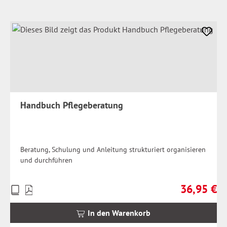
Handbuch Pflegeberatung
Beratung, Schulung und Anleitung strukturiert organisieren
und durchführen
36,95 €
Preise
Regulärer Pr
inkl.
MwSt.
In den Warenkorb
zzgl.