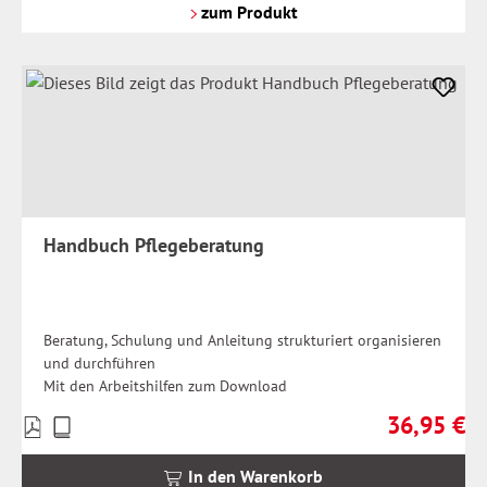
Versandkosten
zum Produkt
Handbuch Pflegeberatung
Beratung, Schulung und Anleitung strukturiert organisieren
und durchführen
Mit den Arbeitshilfen zum Download
36,95 €
Preise
Regulärer Pr
inkl.
MwSt.
In den Warenkorb