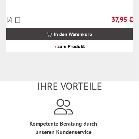
37,95 €
Preise
Regulärer Pr
inkl.
MwSt.
In den Warenkorb
zzgl.
Versandkosten
zum Produkt
IHRE VORTEILE
Kompetente Beratung durch
unseren Kundenservice