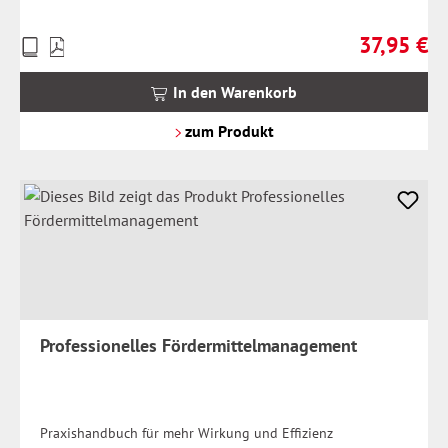
37,95 €
Preise
Regulärer Pr
inkl.
MwSt.
In den Warenkorb
zzgl.
Versandkosten
zum Produkt
Professionelles Fördermittelmanagement
Praxishandbuch für mehr Wirkung und Effizienz