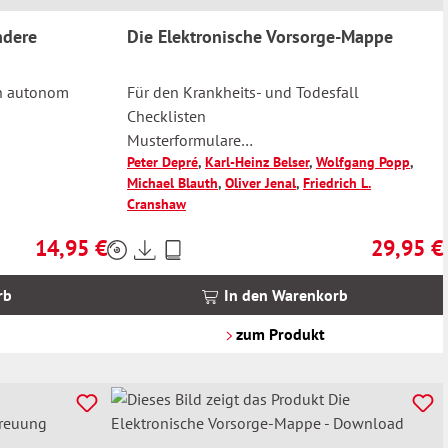
ndere
Die Elektronische Vorsorge-Mappe
en autonom
Für den Krankheits- und Todesfall
Checklisten
Musterformulare
Peter Depré
,
Karl-Heinz Belser
,
Wolfgang Popp
,
Informationen
Michael Blauth
,
Oliver Jenal
,
Friedrich L.
Anleitungen
Cranshaw
Mit Zugang zum Online-Dienst
14,95 €
29,95 €
Preise
Regulärer Preis:
Regulärer 
inkl.
MwSt.
rb
In den Warenkorb
zzgl.
Versandkosten
zum Produkt