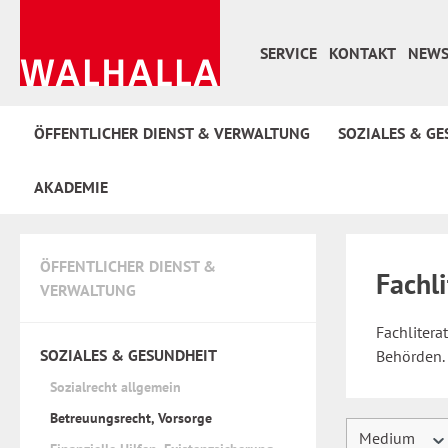
 Hauptinhalt springen
Zur Suche springen
Zur Hauptnavigation springen
SERVICE
KONTAKT
NEWS
ÖFFENTLICHER DIENST & VERWALTUNG
SOZIALES & GE
AKADEMIE
ÖFFENTLICHER DIENST &
Fachl
VERWALTUNG
Fachlitera
SOZIALES & GESUNDHEIT
Behörden.
Sozialrecht allgemein
Betreuungsrecht, Vorsorge
Medium