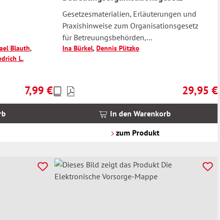
Gesetzesmaterialien, Erläuterungen und
Praxishinweise zum Organisationsgesetz
für Betreuungsbehörden,
ael Blauth
,
Ina Bürkel
,
Dennis Plitzko
Betreuungsvereine und berufliche Betreuer
edrich L.
Mit Ausführungen zur neuen
Betreuerregistrierungsverordnung (BtRegV)
7,99 €
29,95 €
Preise
Regulärer Preis:
Regulärer 
inkl.
MwSt.
rb
In den Warenkorb
zzgl.
Versandkosten
zum Produkt