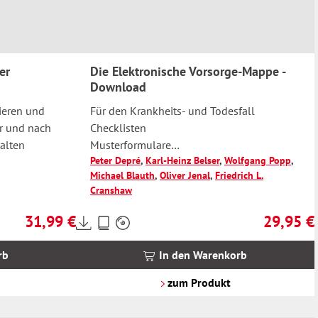
er
Die Elektronische Vorsorge-Mappe -
Download
ieren und
Für den Krankheits- und Todesfall
r und nach
Checklisten
alten
Musterformulare
Peter Depré
,
Karl-Heinz Belser
,
Wolfgang Popp
,
Informationen
Michael Blauth
,
Oliver Jenal
,
Friedrich L.
Anleitungen
Cranshaw
31,99 €
29,95 €
Preise
Regulärer Preis:
Regulärer 
inkl.
MwSt.
rb
In den Warenkorb
zzgl.
Versandkosten
zum Produkt