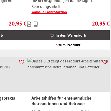
tägliche
Die Rechtsgrundlagen für die tägliche
Betreuungsarbeit
Walhalla Fachredaktion
6
Neues Vergütungssystem 2026
20,95 €
20,95 €
Preise
Regulärer Preis:
Regulärer 
inkl.
MwSt.
rb
In den Warenkorb
zzgl.
Versandkosten
zum Produkt
gspraxis
Arbeitshilfen für ehrenamtliche
Betreuerinnen und Betreuer