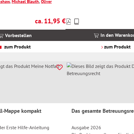
anshaw
,
Michael Blauth
,
Oliver
ca. 11,95 €
Preise
Regulärer Preis:
inkl.
MwSt.
In den Warenko
Vorbestellen
zzgl.
Versandkosten
zum Produkt
zum Produkt
ll-Mappe kompakt
Das gesamte Betreuungsre
er Erste Hilfe-Anleitung
Ausgabe 2026