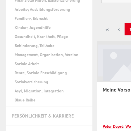
Finanzielle Hilfen, Existenzsicherung
Arbeits-, Ausbildungsförderung
Familien-, Erbrecht
Kinder-, Jugendhilfe
S
Gesundheit, Krankheit, Pflege
Behinderung, Teilhabe
Management, Organisation, Vereine
Soziale Arbeit
Rente, Soziale Entschädigung
Sozialversicherung
Meine Vorso
Asyl, Migration, Integration
Blaue Reihe
PERSÖNLICHKEIT & KARRIERE
Peter Depré
,
Wo