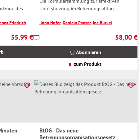
s
Die Formularsammlung zur effektiven
ndzüge des
Unterstützung im Betreuungsalltag
nnes Friedrich
Ilona Hofer
,
Daniela Panzer
,
Ina Bürkel
r
55,99 €
58,00 €
Preise
Regulärer Preis:
Regulärer 
inkl.
MwSt.
rb
Abonnieren
zzgl.
Versandkosten
zum Produkt
Minuten
BtOG - Das neue
Betreuungsorganisationsgesetz