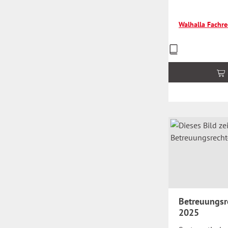
Walhalla Fachr
Preise
inkl.
MwSt.
zzgl.
Versandkosten
Betreuungsr
2025