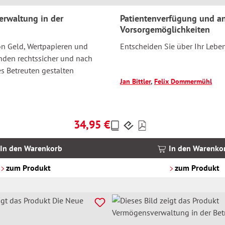
rwaltung in der
Patientenverfügung und a
Vorsorgemöglichkeiten
n Geld, Wertpapieren und
Entscheiden Sie über Ihr Leb
den rechtssicher und nach
s Betreuten gestalten
Jan Bittler
,
Felix Dommermühl
34,95 €
Preise
Regulärer Preis:
inkl.
MwSt.
In den Warenkorb
In den Warenko
zzgl.
Versandkosten
zum Produkt
zum Produkt