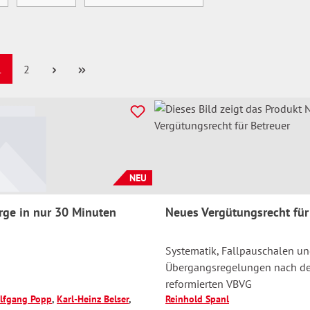
eite
Seite
1
2
NEU
rge in nur 30 Minuten
Neues Vergütungsrecht für
Systematik, Fallpauschalen u
Übergangsregelungen nach d
reformierten VBVG
lfgang Popp
,
Karl-Heinz Belser
,
Reinhold Spanl