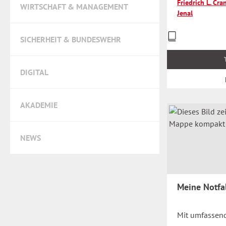
Friedrich L. Cr
WIRTSCHAFT & MANAGEMENT
Jenal
Preise
SICHERHEIT & BUNDESWEHR
inkl.
MwSt.
zzgl.
DIGITAL
Versandkosten
AKADEMIE
NEWS
Meine Notfa
Mit umfassend