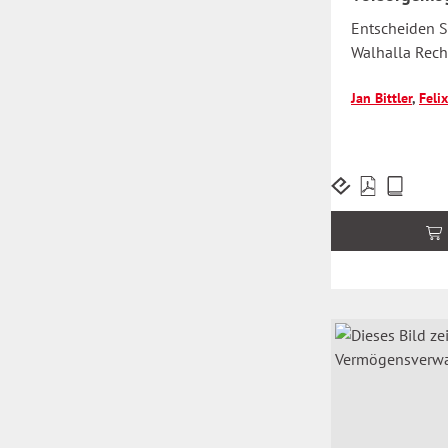
Entscheiden S
Walhalla Rech
Jan Bittler
,
Feli
Preise
inkl.
MwSt.
zzgl.
Versandkosten