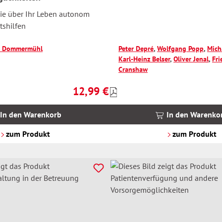
ie über Ihr Leben autonom
tshilfen
x Dommermühl
Peter Depré
,
Wolfgang Popp
,
Mich
Karl-Heinz Belser
,
Oliver Jenal
,
Fri
Cranshaw
12,99 €
Preise
Regulärer Preis:
inkl.
MwSt.
In den Warenkorb
In den Warenko
zzgl.
Versandkosten
zum Produkt
zum Produkt