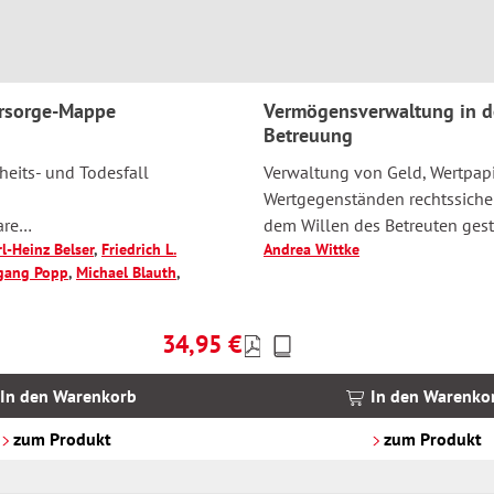
rsorge-Mappe
Vermögensverwaltung in d
Betreuung
heits- und Todesfall
Verwaltung von Geld, Wertpap
Wertgegenständen rechtssiche
are
dem Willen des Betreuten gest
l-Heinz Belser
,
Friedrich L.
Andrea Wittke
n
gang Popp
,
Michael Blauth
,
nd Online-Dienst
34,95 €
Preise
Regulärer Preis:
inkl.
MwSt.
In den Warenkorb
In den Warenko
zzgl.
Versandkosten
zum Produkt
zum Produkt