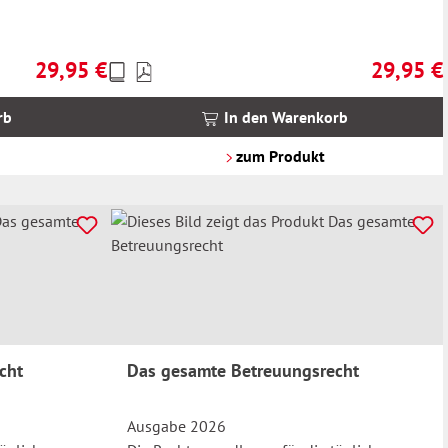
29,95 €
29,95 €
Preise
Regulärer Preis:
Regulärer 
inkl.
MwSt.
rb
In den Warenkorb
zzgl.
Versandkosten
zum Produkt
cht
Das gesamte Betreuungsrecht
Ausgabe 2026