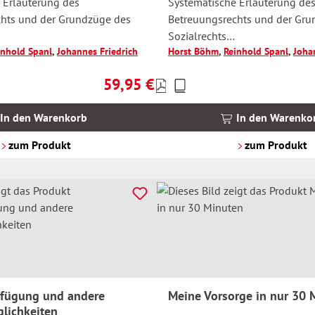
 Erläuterung des
Systematische Erläuterung de
hts und der Grundzüge des
Betreuungsrechts und der Gru
Sozialrechts
inhold Spanl
,
Johannes Friedrich
Horst Böhm
,
Reinhold Spanl
,
Joha
sem Download der
Mit kostenlosem Download de
Arbeitshilfen
59,95 €
Preise
Regulärer Preis:
inkl.
MwSt.
In den Warenkorb
In den Warenko
zzgl.
Versandkosten
zum Produkt
zum Produkt
rfügung und andere
Meine Vorsorge in nur 30 
lichkeiten