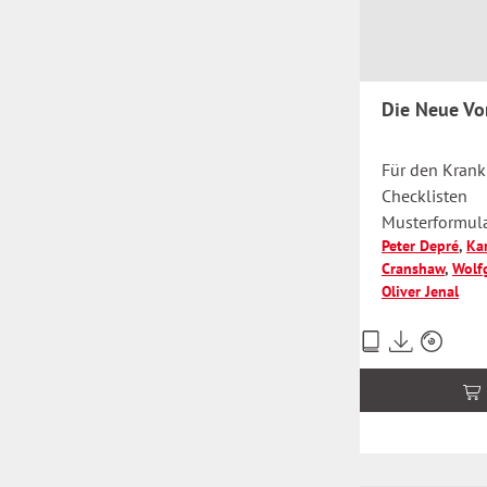
Die Neue Vo
Für den Krank
Checklisten
Musterformul
Peter Depré
,
Kar
Informatione
Cranshaw
,
Wolf
Anleitungen
Oliver Jenal
Mit CD-ROM u
Preise
inkl.
MwSt.
zzgl.
Versandkosten