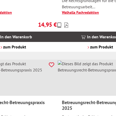
Die Rechtsgrundlagen für die 
Betreuungsarbeit
edaktion
Walhalla Fachredaktion
Neues Vergütungssystem 202
14,95 €
Preise
Regulärer Preis:
inkl.
MwSt.
In den Warenkorb
In den Warenko
zzgl.
Versandkosten
zum Produkt
zum Produkt
echt-Betreuungspraxis
Betreuungsrecht-Betreuun
2025