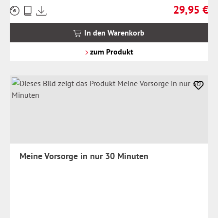
29,95 €
Preise
Regulärer Pr
inkl.
MwSt.
In den Warenkorb
zzgl.
Versandkosten
zum Produkt
Meine Vorsorge in nur 30 Minuten