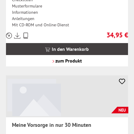
Musterformulare
Informationen
Anleitungen
Mit CD-ROM und Online-Dienst
34,95 €
Preise
Regulärer Pr
inkl.
MwSt.
In den Warenkorb
zzgl.
Versandkosten
zum Produkt
NEU
Meine Vorsorge in nur 30 Minuten