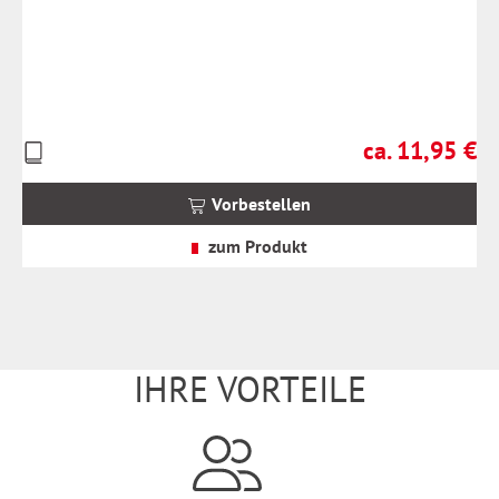
ca. 11,95 €
Preise
Regulärer Preis:
inkl.
MwSt.
Vorbestellen
zzgl.
Versandkosten
zum Produkt
IHRE VORTEILE