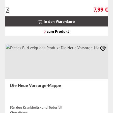
7,99 €
Preise
Regulärer 
inkl.
MwSt.
In den Warenkorb
zzgl.
Versandkosten
zum Produkt
Die Neue Vorsorge-Mappe
Für den Krankheits- und Todesfall
Checklisten