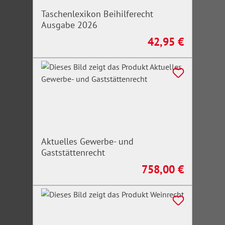
Taschenlexikon Beihilferecht
Ausgabe 2026
42,95 €
Regulärer Preis:
Aktuelles Gewerbe- und
Gaststättenrecht
758,00 €
Regulärer Preis: