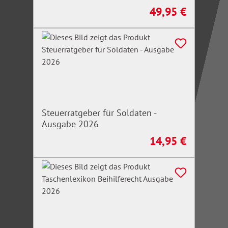
49,95 €
Regulärer Preis:
Steuerratgeber für Soldaten -
Ausgabe 2026
14,95 €
Regulärer Preis: