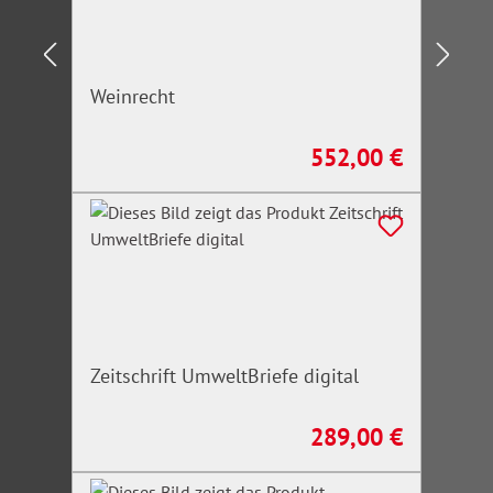
Weinrecht
552,00 €
Regulärer Preis:
Zeitschrift UmweltBriefe digital
289,00 €
Regulärer Preis: