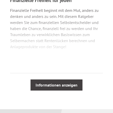
Finanzielle Freiheit für jeden
Finanzielle Freiheit beginnt mit dem Mut, anders zu
denken und anders zu sein. Mit diesem Ratgeber
werden Sie zum finanziellen Selbstentscheider und
haben die Chance, finanziell frei zu werden und Ihr
Traumleben zu verwirklichen Basiswissen zum
Selbermachen statt Rentenlücken berechnen und
Anlageprodukte von der Stange!
Um wirklich erfolgreich und finanziell frei zu sein,
müssen Sie zunächst lernen, wie ein Investor zu
denken. Finanzen und Investitionen machen Spaß,
wenn Sie wissen, wie es geht, welche Möglichkeiten
es gibt und was Sie damit erreichen können.
Informationen anzeigen
Der Ratgeber
Das Leben ist zu kurz für Riester-Rente
bietet eine Übersicht über die drei wichtigsten
Investitionsklassen: