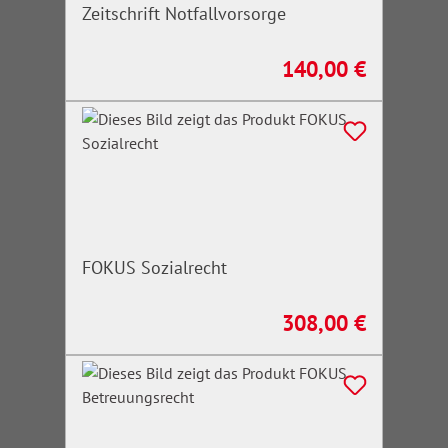
Zeitschrift Notfallvorsorge
140,00 €
Regulärer Preis:
FOKUS Sozialrecht
308,00 €
Regulärer Preis: