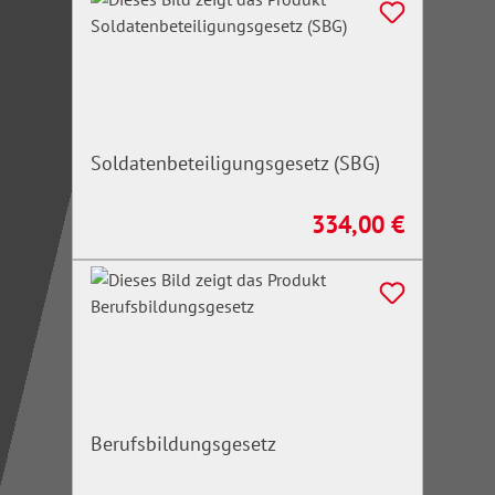
Soldatenbeteiligungsgesetz (SBG)
334,00 €
Regulärer Preis:
Berufsbildungsgesetz