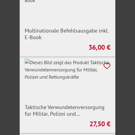
Multinationale Befehlsausgabe inkl.
E-Book
36,00 €
Regulärer Preis:
Taktische Verwundetenversorgung
für Militär, Polizei und
Rettungskräfte
27,50 €
Regulärer Preis: