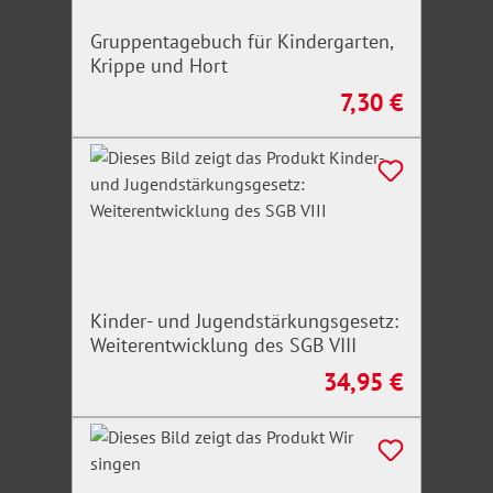
Gruppentagebuch für Kindergarten,
Krippe und Hort
7,30 €
Regulärer Preis:
Kinder- und Jugendstärkungsgesetz:
Weiterentwicklung des SGB VIII
34,95 €
Regulärer Preis: