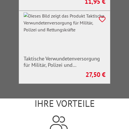
11,95 €
Regulärer Preis:
Taktische Verwundetenversorgung
für Militär, Polizei und
Rettungskräfte
27,50 €
Regulärer Preis:
IHRE VORTEILE