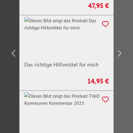
47,95 €
Regulärer Preis:
Das richtige Hilfsmittel für mich
14,95 €
Regulärer Preis: