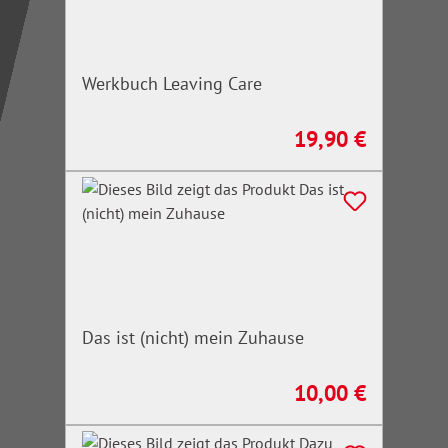
Werkbuch Leaving Care
19,90 €
Regulärer Preis:
Das ist (nicht) mein Zuhause
10,00 €
Regulärer Preis: