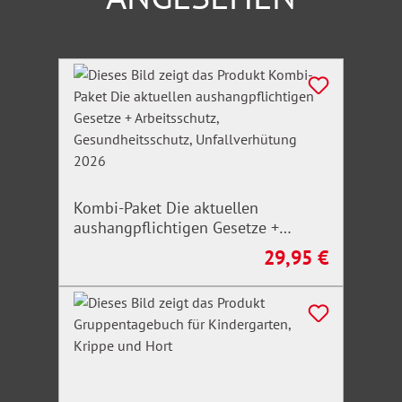
Produktgalerie überspringen
Kombi-Paket Die aktuellen
aushangpflichtigen Gesetze +
Arbeitsschutz, Gesundheitsschutz,
29,95 €
Regulärer Preis:
Unfallverhütung 2026