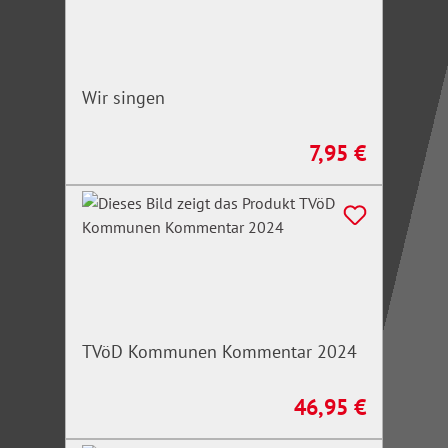
Wir singen
7,95 €
Regulärer Preis:
TVöD Kommunen Kommentar 2024
46,95 €
Regulärer Preis: