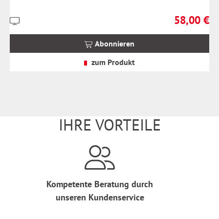
58,00 €
Preise
Regulärer Pr
inkl.
MwSt.
Abonnieren
zzgl.
Versandkosten
zum Produkt
IHRE VORTEILE
Kompetente Beratung durch
unseren Kundenservice