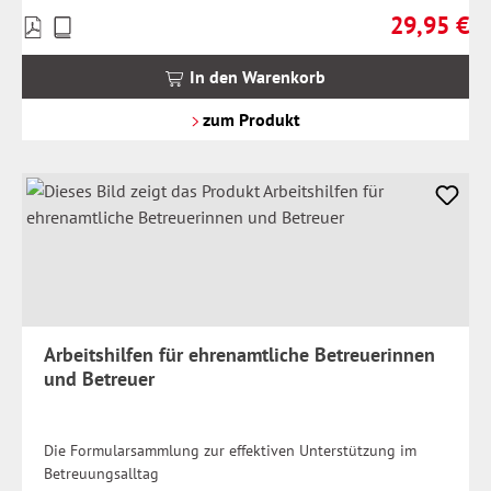
29,95 €
Preise
Regulärer Pr
inkl.
MwSt.
In den Warenkorb
zzgl.
Versandkosten
zum Produkt
Arbeitshilfen für ehrenamtliche Betreuerinnen
und Betreuer
Die Formularsammlung zur effektiven Unterstützung im
Betreuungsalltag