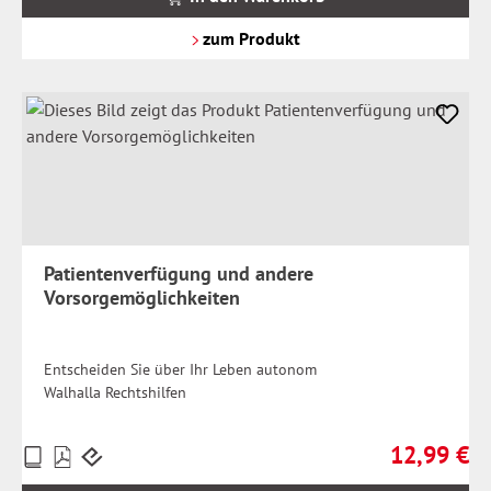
zzgl.
Versandkosten
zum Produkt
Patientenverfügung und andere
Vorsorgemöglichkeiten
Entscheiden Sie über Ihr Leben autonom
Walhalla Rechtshilfen
12,99 €
Preise
Regulärer Pr
inkl.