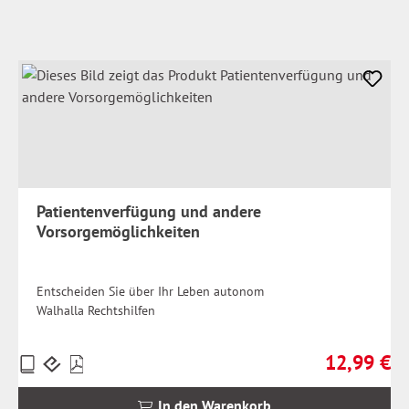
Patientenverfügung und andere
Vorsorgemöglichkeiten
Entscheiden Sie über Ihr Leben autonom
Walhalla Rechtshilfen
12,99 €
Preise
Regulärer Pr
inkl.
MwSt.
In den Warenkorb