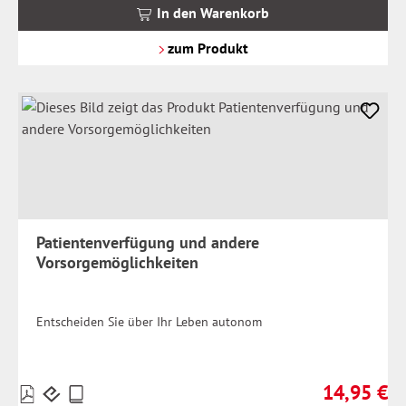
MwSt.
In den Warenkorb
zzgl.
Versandkosten
zum Produkt
Patientenverfügung und andere
Vorsorgemöglichkeiten
Entscheiden Sie über Ihr Leben autonom
14,95 €
Preise
Regulärer Pr