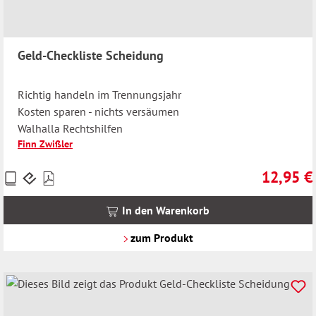
Geld-Checkliste Scheidung
Richtig handeln im Trennungsjahr
Kosten sparen - nichts versäumen
Walhalla Rechtshilfen
Finn Zwißler
12,95 €
Preise
Regulärer 
inkl.
MwSt.
In den Warenkorb
zzgl.
Versandkosten
zum Produkt