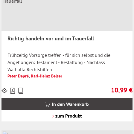
Richtig handeln vor und im Trauerfall
Frühzeitig Vorsorge treffen - für sich selbst und die
Angehörigen: Testament - Bestattung - Nachlass
Walhalla Rechtshilfen
Peter Depré
,
Karl-Heinz Belser
10,99 €
Preise
Regulärer 
inkl.
MwSt.
In den Warenkorb
zzgl.
Versandkosten
zum Produkt