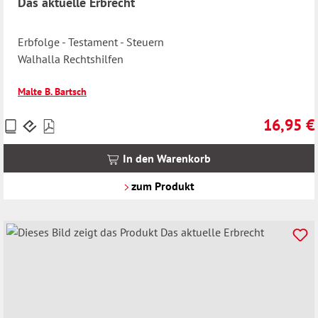
Das aktuelle Erbrecht
Erbfolge - Testament - Steuern
Walhalla Rechtshilfen
Malte B. Bartsch
16,95 €
Preise
Regulärer 
inkl.
MwSt.
In den Warenkorb
zzgl.
Versandkosten
zum Produkt