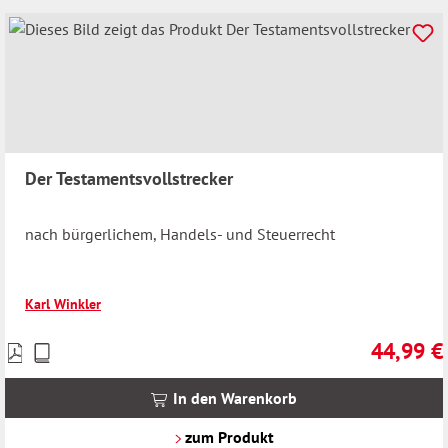
Der Testamentsvollstrecker
nach bürgerlichem, Handels- und Steuerrecht
Karl Winkler
44,99 €
Preise
Regulärer 
inkl.
MwSt.
In den Warenkorb
zzgl.
Versandkosten
zum Produkt