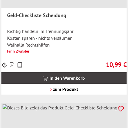
Geld-Checkliste Scheidung
Richtig handeln im Trennungsjahr
Kosten sparen - nichts versäumen
Walhalla Rechtshilfen
Finn Zwißler
10,99 €
Preise
Regulärer 
inkl.
MwSt.
In den Warenkorb
zzgl.
Versandkosten
zum Produkt