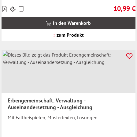
10,99 €
Preise
Regulärer 
inkl.
MwSt.
In den Warenkorb
zzgl.
Versandkosten
zum Produkt
Erbengemeinschaft: Verwaltung -
Auseinandersetzung - Ausgleichung
Mit Fallbeispielen, Mustertexten, Lösungen