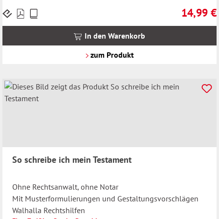
14,99 €
Preise
Regulärer 
inkl.
MwSt.
In den Warenkorb
zzgl.
Versandkosten
zum Produkt
So schreibe ich mein Testament
Ohne Rechtsanwalt, ohne Notar
Mit Musterformulierungen und Gestaltungsvorschlägen
Walhalla Rechtshilfen