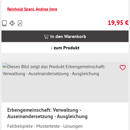
Reinhold Spanl
,
Andrea Imre
19,95 €
Preise
Regulärer 
inkl.
MwSt.
In den Warenkorb
zzgl.
Versandkosten
zum Produkt
Erbengemeinschaft: Verwaltung -
Auseinandersetzung - Ausgleichung
Fallbeispiele - Mustertexte - Lösungen