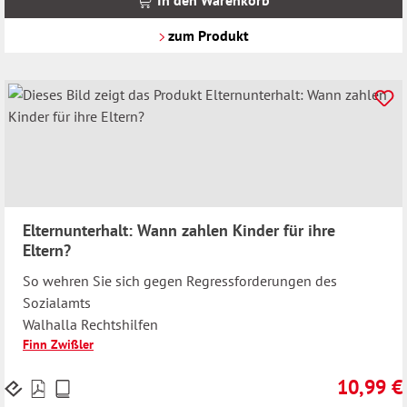
In den Warenkorb
zzgl.
Versandkosten
zum Produkt
Elternunterhalt: Wann zahlen Kinder für ihre
Eltern?
So wehren Sie sich gegen Regressforderungen des
Sozialamts
Walhalla Rechtshilfen
Finn Zwißler
10,99 €
Preise
Regulärer 
inkl.