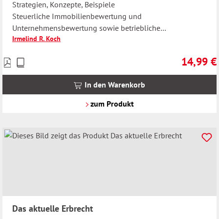
Strategien, Konzepte, Beispiele
Steuerliche Immobilienbewertung und
Unternehmensbewertung sowie betriebliche
Irmelind R. Koch
Verschonungsregelungen
14,99 €
Preise
Regulärer 
inkl.
MwSt.
In den Warenkorb
zzgl.
Versandkosten
zum Produkt
Das aktuelle Erbrecht