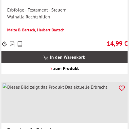
Erbfolge - Testament - Steuern
Walhalla Rechtshilfen
Malte B. Bartsch
,
Herbert Bartsch
14,99 €
Preise
Regulärer 
inkl.
MwSt.
In den Warenkorb
zzgl.
Versandkosten
zum Produkt