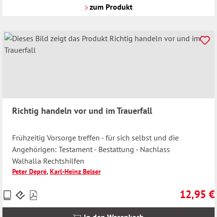
Versandkosten
zum Produkt
Richtig handeln vor und im Trauerfall
Frühzeitig Vorsorge treffen - für sich selbst und die
Angehörigen: Testament - Bestattung - Nachlass
Walhalla Rechtshilfen
Peter Depré
,
Karl-Heinz Belser
12,95 €
Preise
Regulärer 
inkl.
MwSt.