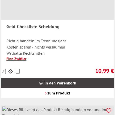
Geld-Checkliste Scheidung
Richtig handeln im Trennungsjahr
Kosten sparen - nichts versäumen
Walhalla Rechtshilfen
Finn Zwißler
10,99 €
Preise
Regulärer 
inkl.
MwSt.
In den Warenkorb
zzgl.
Versandkosten
zum Produkt