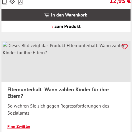
12,95 €
Preise
Regulärer 
inkl.
MwSt.
In den Warenkorb
zzgl.
Versandkosten
zum Produkt
Elternunterhalt: Wann zahlen Kinder für ihre
Eltern?
So wehren Sie sich gegen Regressforderungen des
Sozialamts
Finn Zwißler