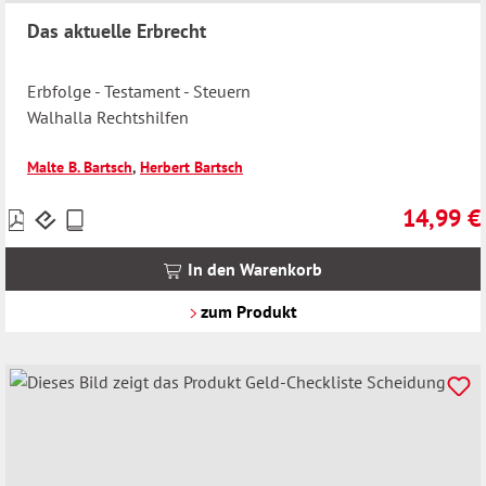
Das aktuelle Erbrecht
Erbfolge - Testament - Steuern
Walhalla Rechtshilfen
Malte B. Bartsch
,
Herbert Bartsch
14,99 €
Preise
Regulärer 
inkl.
MwSt.
In den Warenkorb
zzgl.
Versandkosten
zum Produkt