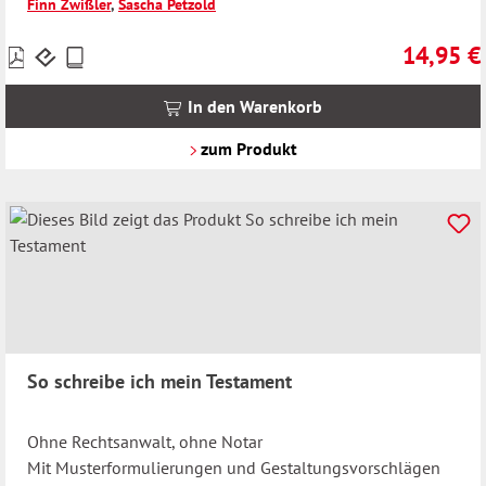
Finn Zwißler
,
Sascha Petzold
14,95 €
Preise
Regulärer 
inkl.
MwSt.
In den Warenkorb
zzgl.
Versandkosten
zum Produkt
So schreibe ich mein Testament
Ohne Rechtsanwalt, ohne Notar
Mit Musterformulierungen und Gestaltungsvorschlägen