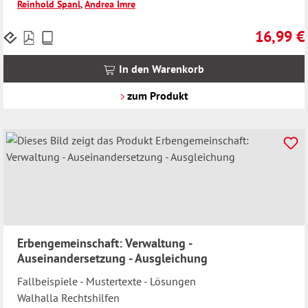
Reinhold Spanl
,
Andrea Imre
16,99 €
Preise
Regulärer 
inkl.
MwSt.
In den Warenkorb
zzgl.
Versandkosten
zum Produkt
Erbengemeinschaft: Verwaltung -
Auseinandersetzung - Ausgleichung
Fallbeispiele - Mustertexte - Lösungen
Walhalla Rechtshilfen