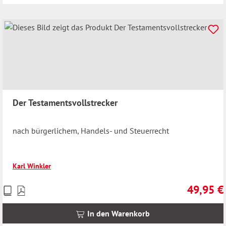
Der Testamentsvollstrecker
nach bürgerlichem, Handels- und Steuerrecht
Karl Winkler
49,95 €
Preise
Regulärer 
inkl.
MwSt.
In den Warenkorb
zzgl.