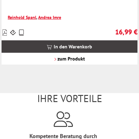
Reinhold Spanl
,
Andrea Imre
16,99 €
Preise
Regulärer 
inkl.
MwSt.
In den Warenkorb
zzgl.
Versandkosten
zum Produkt
IHRE VORTEILE
Kompetente Beratung durch