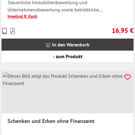
Steuerliche Immobilienbewertung und
Unternehmensbewertung sowie betriebliche
Irmelind R. Koch
Verschonungsregelungen
16,95 €
Preise
Regulärer 
inkl.
MwSt.
In den Warenkorb
zzgl.
Versandkosten
zum Produkt
Schenken und Erben ohne Finanzamt