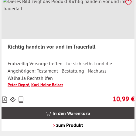
Richtig handeln vor und im Trauerfall
Frühzeitig Vorsorge treffen - für sich selbst und die
Angehörigen: Testament - Bestattung - Nachlass
Walhalla Rechtshilfen
Peter Depré
,
Karl-Heinz Belser
10,99 €
Preise
Regulärer 
inkl.
MwSt.
In den Warenkorb
zzgl.
Versandkosten
zum Produkt