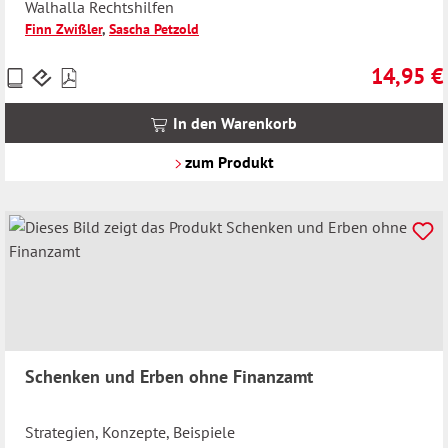
Walhalla Rechtshilfen
Finn Zwißler
,
Sascha Petzold
14,95 €
Preise
Regulärer 
inkl.
MwSt.
In den Warenkorb
zzgl.
Versandkosten
zum Produkt
Schenken und Erben ohne Finanzamt
Strategien, Konzepte, Beispiele