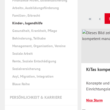
Finanzielle Hilfen, Existenzsicherung
Arbeits-, Ausbildungsförderung
Familien-, Erbrecht
S
Kinder-, Jugendhilfe
Gesundheit, Krankheit, Pflege
Behinderung, Teilhabe
Management, Organisation, Vereine
Soziale Arbeit
Rente, Soziale Entschädigung
Sozialversicherung
KiTas komp
Asyl, Migration, Integration
Konzepte und 
Blaue Reihe
Einrichtungsl
PERSÖNLICHKEIT & KARRIERE
Nico Sturm