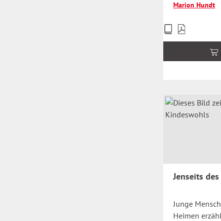
Marion Hundt
Preise
inkl.
MwSt.
zzgl.
Versandkosten
Jenseits de
Junge Mensch
Heimen erzäh