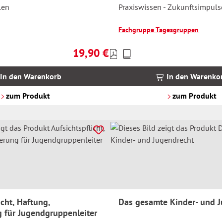
len
Praxiswissen - Zukunftsimpuls
Fachgruppe Tagesgruppen
19,90 €
Preise
Regulärer Preis:
inkl.
MwSt.
In den Warenkorb
In den Warenko
zzgl.
Versandkosten
zum Produkt
zum Produkt
icht, Haftung,
Das gesamte Kinder- und 
g für Jugendgruppenleiter