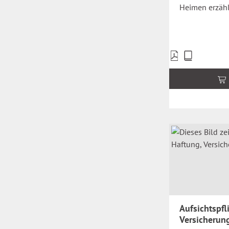
Heimen erzäh
Preise
inkl.
MwSt.
zzgl.
Versandkosten
Aufsichtspfl
Versicherun