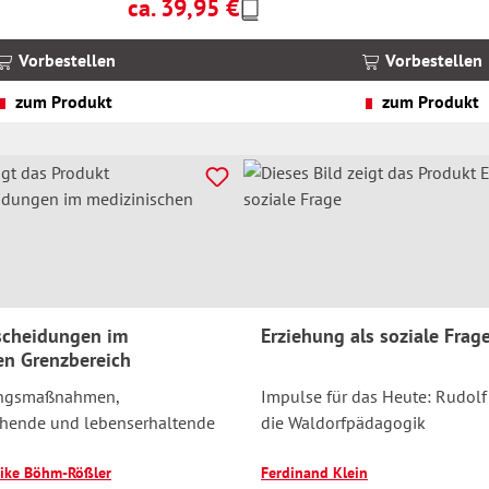
ca. 39,95 €
Preise
Regulärer Preis:
inkl.
MwSt.
Vorbestellen
Vorbestellen
zzgl.
Versandkosten
zum Produkt
zum Produkt
scheidungen im
Erziehung als soziale Frag
en Grenzbereich
angsmaßnahmen,
Impulse für das Heute: Rudolf
iehende und lebenserhaltende
die Waldorfpädagogik
rike Böhm-Rößler
Ferdinand Klein