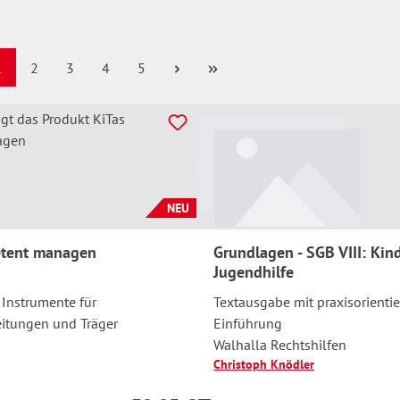
eite
Seite
Seite
Seite
Seite
1
2
3
4
5
NEU
etent managen
Grundlagen - SGB VIII: Kin
Jugendhilfe
Instrumente für
Textausgabe mit praxisorientie
eitungen und Träger
Einführung
Walhalla Rechtshilfen
Christoph Knödler