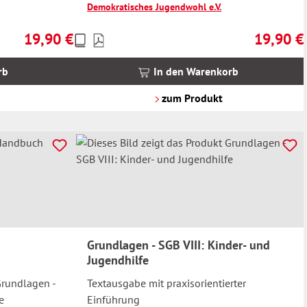
Demokratisches Jugendwohl e.V.
19,90 €
19,90 €
Preise
Regulärer Preis:
Regulärer 
inkl.
MwSt.
rb
In den Warenkorb
zzgl.
Versandkosten
zum Produkt
Grundlagen - SGB VIII: Kinder- und
Jugendhilfe
Grundlagen -
Textausgabe mit praxisorientierter
e
Einführung