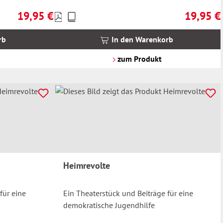
19,95 €
19,95 €
Preise
Regulärer Preis:
Regulärer 
inkl.
MwSt.
rb
In den Warenkorb
zzgl.
Versandkosten
zum Produkt
Heimrevolte
für eine
Ein Theaterstück und Beiträge für eine
demokratische Jugendhilfe