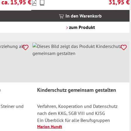
ca. 15,95 €
31,95 €
Preise
Regulärer Preis:
Regulärer 
inkl.
MwSt.
In den Warenkorb
zzgl.
Versandkosten
zum Produkt
e
Kinderschutz gemeinsam gestalten
 Steiner und
Verfahren, Kooperation und Datenschutz
nach dem KKG, SGB VIII und KJSG
Ein Überblick für alle Berufsgruppen
Marion Hundt