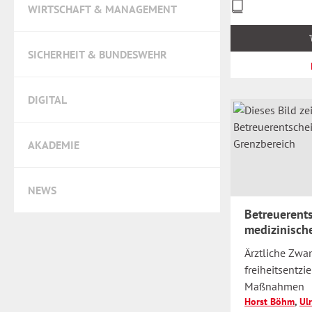
Preise
WIRTSCHAFT & MANAGEMENT
inkl.
MwSt.
zzgl.
SICHERHEIT & BUNDESWEHR
Versandkosten
DIGITAL
AKADEMIE
NEWS
Betreuerent
medizinisch
Ärztliche Zw
freiheitsentz
Maßnahmen
Horst Böhm
,
Ul