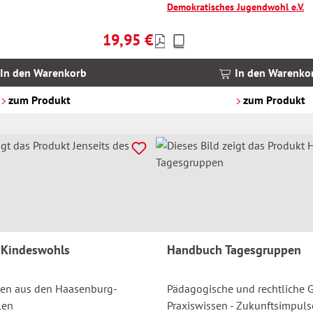
Demokratisches Jugendwohl e.V.
19,95 €
Preise
Regulärer Preis:
inkl.
MwSt.
In den Warenkorb
In den Warenko
zzgl.
Versandkosten
zum Produkt
zum Produkt
s Kindeswohls
Handbuch Tagesgruppen
en aus den Haasenburg-
Pädagogische und rechtliche 
len
Praxiswissen - Zukunftsimpuls