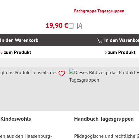
Fachgruppe Tagesgruppen
19,90 €
Preise
Regulärer Preis:
inkl.
MwSt.
In den Warenkorb
In den Warenko
zzgl.
Versandkosten
zum Produkt
zum Produkt
s Kindeswohls
Handbuch Tagesgruppen
en aus den Haasenburg-
Pädagogische und rechtliche 