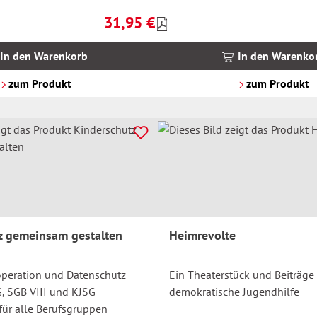
31,95 €
Preise
Regulärer Preis:
inkl.
MwSt.
In den Warenkorb
In den Warenko
zzgl.
Versandkosten
zum Produkt
zum Produkt
z gemeinsam gestalten
Heimrevolte
operation und Datenschutz
Ein Theaterstück und Beiträge 
, SGB VIII und KJSG
demokratische Jugendhilfe
für alle Berufsgruppen