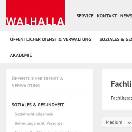
 Hauptinhalt springen
Zur Suche springen
Zur Hauptnavigation springen
SERVICE
KONTAKT
NEWS
ÖFFENTLICHER DIENST & VERWALTUNG
SOZIALES & GE
AKADEMIE
ÖFFENTLICHER DIENST &
Fachli
VERWALTUNG
Fachlitera
SOZIALES & GESUNDHEIT
Sozialrecht allgemein
Medium
Betreuungsrecht, Vorsorge