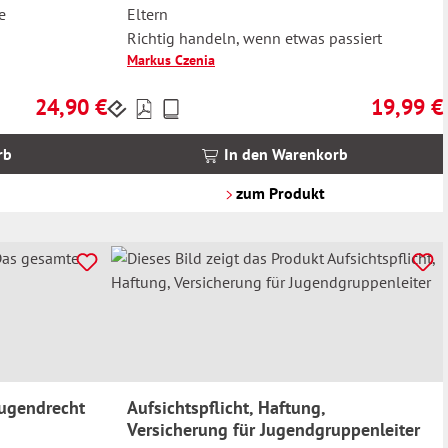
e
Eltern
Richtig handeln, wenn etwas passiert
Markus Czenia
24,90 €
19,99 €
Preise
Regulärer Preis:
Regulärer 
inkl.
MwSt.
rb
In den Warenkorb
zzgl.
Versandkosten
zum Produkt
Jugendrecht
Aufsichtspflicht, Haftung,
Versicherung für Jugendgruppenleiter