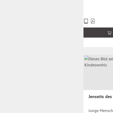
Preise
inkl.
MwSt.
zzgl.
Versandkosten
Jenseits de
Junge Mensch