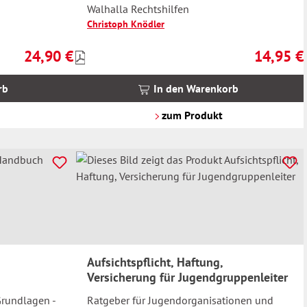
Walhalla Rechtshilfen
Christoph Knödler
24,90 €
14,95 €
Preise
Regulärer Preis:
Regulärer 
inkl.
MwSt.
rb
In den Warenkorb
zzgl.
Versandkosten
zum Produkt
Aufsichtspflicht, Haftung,
Versicherung für Jugendgruppenleiter
Grundlagen -
Ratgeber für Jugendorganisationen und