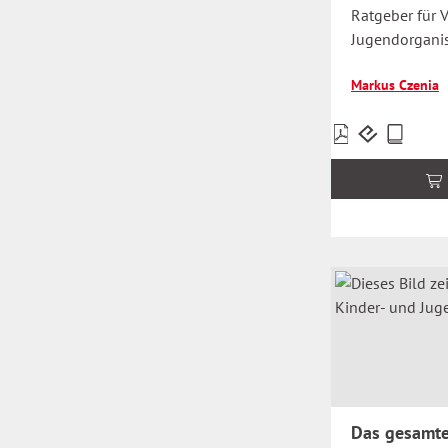
Ratgeber für V
Jugendorganis
Markus Czenia
Preise
inkl.
MwSt.
zzgl.
Versandkosten
Das gesamte