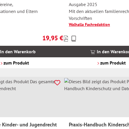
ereine,
Ausgabe 2025
ationen und Eltern
Mit den aktuellen familienrech
Vorschriften
Walhalla Fachredaktion
19,95 €
Preise
Regulärer Preis:
inkl.
MwSt.
In den Warenkorb
In den Warenko
zzgl.
Versandkosten
zum Produkt
zum Produkt
 Kinder- und Jugendrecht
Praxis-Handbuch Kindersc