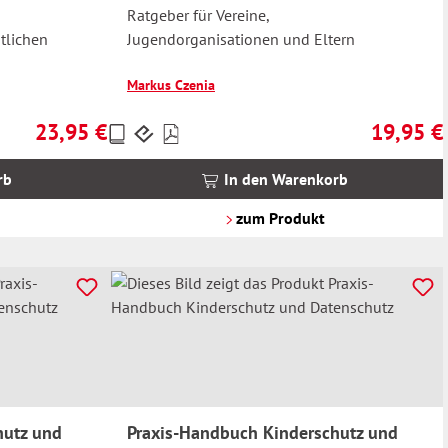
Ratgeber für Vereine,
tlichen
Jugendorganisationen und Eltern
Markus Czenia
23,95 €
19,95 €
Preise
Regulärer Preis:
Regulärer 
inkl.
MwSt.
rb
In den Warenkorb
zzgl.
Versandkosten
zum Produkt
hutz und
Praxis-Handbuch Kinderschutz und