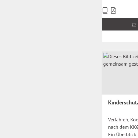
Preise
inkl.
MwSt.
zzgl.
Versandkosten
Kinderschut
Verfahren, Ko
nach dem KKG
Ein Überblick 