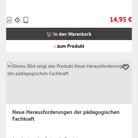
14,95 €
Preise
Regulärer Pr
inkl.
MwSt.
In den Warenkorb
zzgl.
Versandkosten
zum Produkt
Neue Herausforderungen der pädagogischen
Fachkraft