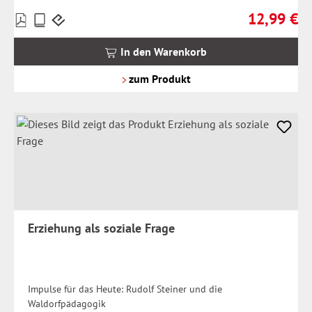
12,99 €
Preise
Regulärer Pr
inkl.
MwSt.
In den Warenkorb
zzgl.
Versandkosten
zum Produkt
Erziehung als soziale Frage
Impulse für das Heute: Rudolf Steiner und die
Waldorfpädagogik