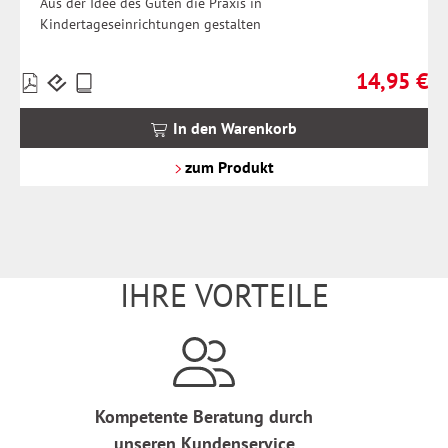
Aus der Idee des Guten die Praxis in
Kindertageseinrichtungen gestalten
14,95 €
Preise
Regulärer Pr
inkl.
MwSt.
In den Warenkorb
zzgl.
Versandkosten
zum Produkt
IHRE VORTEILE
Kompetente Beratung durch
unseren Kundenservice