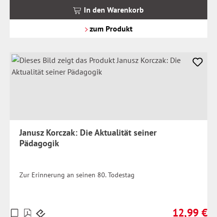
MwSt.
In den Warenkorb
zzgl.
Versandkosten
zum Produkt
Janusz Korczak: Die Aktualität seiner
Pädagogik
Zur Erinnerung an seinen 80. Todestag
12,99 €
Preise
Regulärer Pr