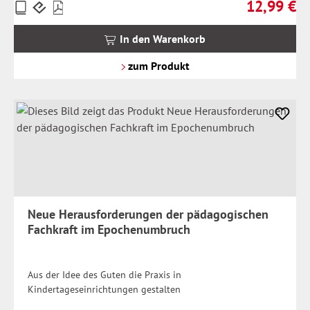
12,99 €
Preise
Regulärer Pr
inkl.
MwSt.
In den Warenkorb
zzgl.
Versandkosten
zum Produkt
Neue Herausforderungen der pädagogischen
Fachkraft im Epochenumbruch
Aus der Idee des Guten die Praxis in
Kindertageseinrichtungen gestalten