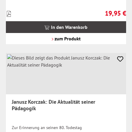
19,95 €
Preise
Regulärer Pr
inkl.
MwSt.
In den Warenkorb
zzgl.
Versandkosten
zum Produkt
Janusz Korczak: Die Aktualität seiner
Pädagogik
Zur Erinnerung an seinen 80. Todestag