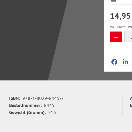
14,95
inkl. MwSt., zz
Produkt
ISBN:
978-3-8029-8445-7
Bestellnummer:
8445
Gewicht (Gramm):
216