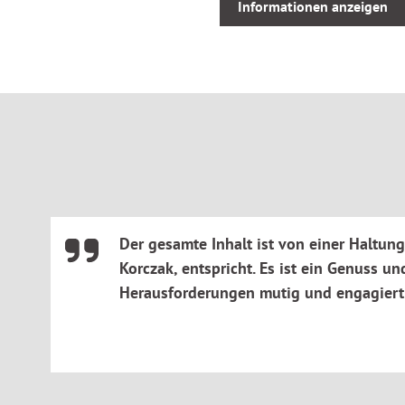
Informationen anzeigen
Welche Tendenzen der Zeit gefährden die Erziehung in
Welche entwicklungsförderlichen Bedingungen brauche
um vorhandene Ressourcen auszuschöpfen?
Wie unterstützt der Situationsorientierte Ansatz, die Sel
Sozialkompetenz von Kindern auf- und auszubauen?
Welche Hilfen eignen sich für kommunikationsbeeinträc
Kindertageseinrichtung?
Wie gelingt die therapeutische Erziehung für Kinder m
in der Kinderhospizarbeit?
Der gesamte Inhalt ist von einer Haltun
Korczak, entspricht. Es ist ein Genuss 
Der Autor knüpft in diesem Buch
Neue Herausforderungen d
Herausforderungen mutig und engagiert
erneut an das bewährte Wirken des Arztes und Reformpäda
bietet Orientierung, Stabilität und Kontinuität in diesen he