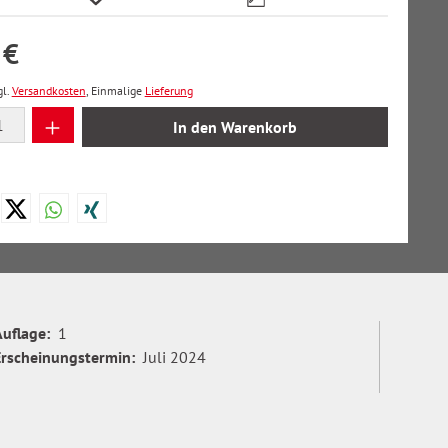
 €
gl.
Versandkosten
, Einmalige
Lieferung
 Anzahl: Gib den gewünschten Wert ein oder
In den Warenkorb
Auflage:
1
Erscheinungstermin:
Juli 2024