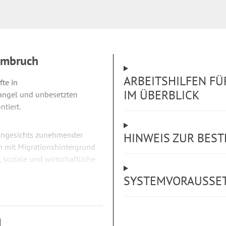
umbruch
ARBEITSHILFEN F
te in
IM ÜBERBLICK
mangel und unbesetzten
tiert.
 angesichts zunehmender
HINWEIS ZUR BES
 mit Migrationshintergrund
 soziale und wirtschaftliche
SYSTEMVORAUSSE
ie sinnzentrierte Beziehung zu
setzen und feinfühlig zu