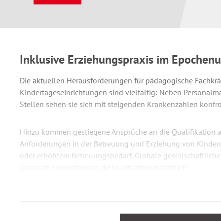
Inklusive Erziehungspraxis im Epochen
Die aktuellen Herausforderungen für pädagogische Fachkräf
Kindertageseinrichtungen sind vielfältig: Neben Personal
Stellen sehen sie sich mit steigenden Krankenzahlen konfron
Hinzu kommen gestiegene Ansprüche an die Qualifikation
Anforderungen in der Betreuung und Erziehung von Kindern
oder erhöhtem Betreuungsbedarf. Globale gesellschaftliche,
Umbrüche beeinflussen diese Situation zusätzlich.
Neue Aufgabe der pädagogischen Fachkraft ist es, sich für d
den Kindern bewusst mit der Idee des Guten auseinanderzu
handeln.