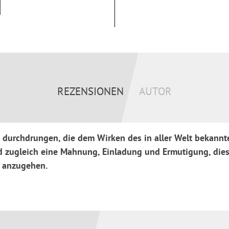
 Kindertageseinrichtungen?
n Kinder und ihre Familien,
bst-, Sach- und
htigte Kinder in der
REZENSIONEN
AUTOR
it schwerer Behinderung und
g durchdrungen, die dem Wirken des in aller Welt bekann
und zugleich eine Mahnung, Einladung und Ermutigung, di
er pädagogischen Fachkraft
 anzugehen.
gogen Janusz Korczak an und
rausfordernden Zeiten.