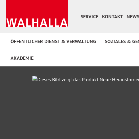
 Hauptinhalt springen
Zur Suche springen
Zur Hauptnavigation springen
SERVICE
KONTAKT
NEWS
ÖFFENTLICHER DIENST & VERWALTUNG
SOZIALES & GE
AKADEMIE
Bildergalerie überspringen