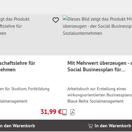
schaftslehre für
Mit Mehrwert überzeugen - 
rnehmen
Social Businessplan für
Sozialunternehmen
n für Studium, Fortbildung
Arbeitsbuch zur Erstellung eines
wirkungsorientierten Businessplans
zialmanagement
Blaue Reihe Sozialmanagement
31,99 €
Preise
Regulärer Preis:
inkl.
MwSt.
In den Warenkorb
In den Warenkorb
zzgl.