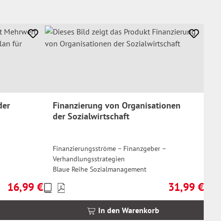
der
Finanzierung von Organisationen
der Sozialwirtschaft
Finanzierungsströme – Finanzgeber –
Verhandlungsstrategien
Blaue Reihe Sozialmanagement
16,99 €
31,99 €
Preise
Regulärer Preis:
Regulärer Prei
inkl.
MwSt.
In den Warenkorb
zzgl.