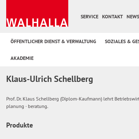
 Hauptinhalt springen
Zur Suche springen
Zur Hauptnavigation springen
SERVICE
KONTAKT
NEWS
ÖFFENTLICHER DIENST & VERWALTUNG
SOZIALES & GE
AKADEMIE
Klaus-Ulrich Schellberg
Prof. Dr. Klaus Schellberg (Diplom-Kaufmann) lehrt Betriebsw
planung · beratung.
Produkte