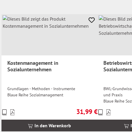
Kostenmanagement in
Betriebswirt
Sozialunternehmen
Sozialunte
Grundlagen - Methoden - Instrumente
BWL-Grundwisse
Blaue Reihe Sozialmanagement
und Praxis
Blaue Reihe So
31,99 €
Preise
Preise
Regulärer Preis:
inkl.
inkl.
MwSt.
MwSt.
In den Warenkorb
zzgl.
zzgl.