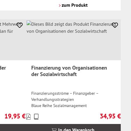
Versandkosten
zum Produkt
der
Finanzierung von Organisationen
der Sozialwirtschaft
Finanzierungsströme – Finanzgeber –
Verhandlungsstrategien
Blaue Reihe Sozialmanagement
19,95 €
34,95 €
Preise
Regulärer Preis:
Regulärer Prei
inkl.
MwSt.
In den Warenkorb