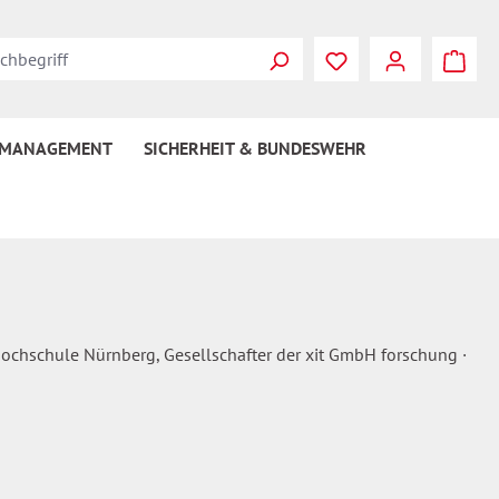
Du hast 0 Produkte
 MANAGEMENT
SICHERHEIT & BUNDESWEHR
hochschule Nürnberg, Gesellschafter der xit GmbH forschung ·