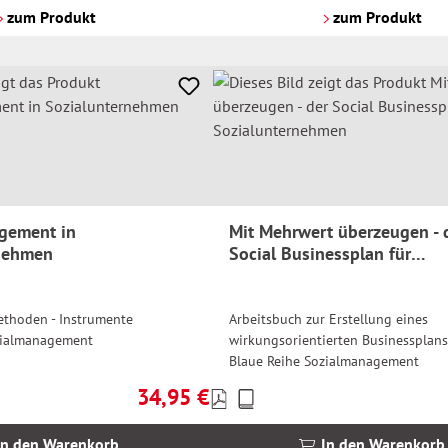
Versandkosten
zum Produkt
zum Produkt
gement in
Mit Mehrwert überzeugen - 
rnehmen
Social Businessplan für
Sozialunternehmen
ethoden - Instrumente
Arbeitsbuch zur Erstellung eines
zialmanagement
wirkungsorientierten Businessplans
Blaue Reihe Sozialmanagement
34,95 €
Preise
Regulärer Preis:
inkl.
MwSt.
In den Warenkorb
In den Warenkorb