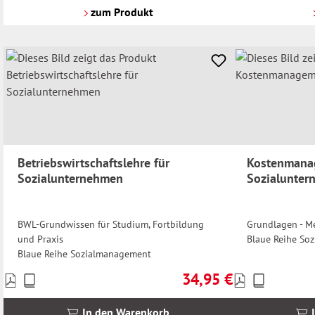
Versandkosten
Versandkosten
zum Produkt
Betriebswirtschaftslehre für
Kostenmana
Sozialunternehmen
Sozialunte
BWL-Grundwissen für Studium, Fortbildung
Grundlagen - M
und Praxis
Blaue Reihe So
Blaue Reihe Sozialmanagement
34,95 €
Preise
Preise
Regulärer Preis:
inkl.
inkl.
MwSt.
MwSt.
In den Warenkorb