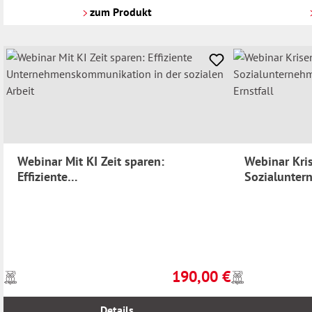
Versandkosten
Versandkosten
zum Produkt
Webinar Mit KI Zeit sparen:
Webinar Kri
Effiziente
Sozialunter
Unternehmenskommunikation in der
im Ernstfall
sozialen Arbeit
190,00 €
Preise
Preise
Regulärer Preis:
inkl.
inkl.
MwSt.
MwSt.
Details