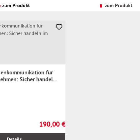
Versandkosten
zum Produkt
zum Produkt
senkommunikation für
nehmen: Sicher handeln
190,00 €
Regulärer Preis:
Details