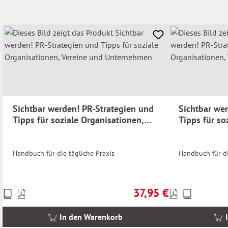
Sichtbar werden! PR-Strategien und
Sichtbar we
Tipps für soziale Organisationen,
Tipps für so
Vereine und Unternehmen
Vereine und
Handbuch für die tägliche Praxis
Handbuch für di
37,95 €
Preise
Preise
Regulärer Preis:
inkl.
inkl.
MwSt.
MwSt.
In den Warenkorb
zzgl.
zzgl.