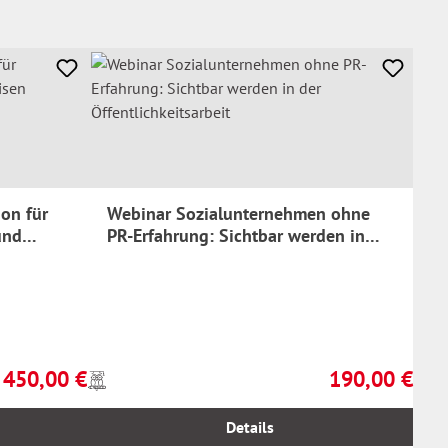
on für
Webinar Sozialunternehmen ohne
und
PR-Erfahrung: Sichtbar werden in
der Öffentlichkeitsarbeit
450,00 €
190,00 €
Preise
Regulärer Preis:
Regulärer Preis:
inkl.
MwSt.
Details
zzgl.