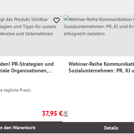
rden! PR-Strategien und
Webinar-Reihe Kommunikati
ziale Organisationen,
Sozialunternehmen: PR, KI 
 Unternehmen
Krisen erfolgreich meistern
e tägliche Praxis
37,95 €
Preise
Regulärer Preis:
inkl.
MwSt.
In den Warenkorb
Details
zzgl.