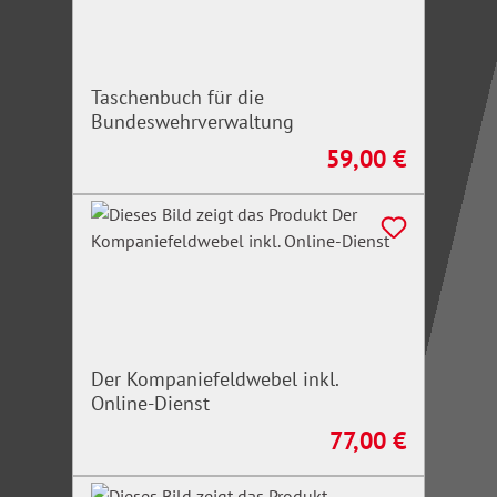
Taschenbuch für die
Bundeswehrverwaltung
59,00 €
Regulärer Preis:
Der Kompaniefeldwebel inkl.
Online-Dienst
77,00 €
Regulärer Preis: