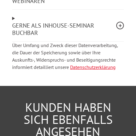
WEBINAREN
Praxisfälle analysieren und auf Ihre eigene
Organisation übertragen
GERNE ALS INHOUSE-SEMINAR
BUCHBAR
Lernen Sie, in Krisen sicher und professionell zu
kommunizieren – mit durchdachten Strukturen, klarer
Über Umfang und Zweck dieser Datenverarbeitung,
Sprache und souveräner Wirkung.
die Dauer der Speicherung sowie über Ihre
Auskunfts-, Widerspruchs- und Beseitigungsrechte
informiert detailliert unsere
Datenschutzerklärung
Das Webinar ist interaktiv gestaltet: Diskutieren Sie
mit uns Ihre Fragen und entwickeln Sie Lösungen für
Ihre spezifischen Herausforderungen.
Hier geht es zur
Modulreihe
KUNDEN HABEN
Modul 1
- Webinar Sozialunternehmen ohne PR-
SICH EBENFALLS
Erfahrung: Sichtbar werden in der
Öffentlichkeitsarbeit (22.09.2026)
ANGESEHEN