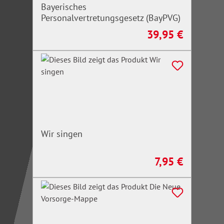
Bayerisches
Personalvertretungsgesetz (BayPVG)
39,95 €
Regulärer Preis:
Wir singen
7,95 €
Regulärer Preis: