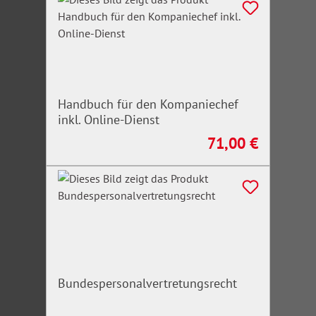
Handbuch für den Kompaniechef
inkl. Online-Dienst
71,00 €
Regulärer Preis:
Bundespersonalvertretungsrecht