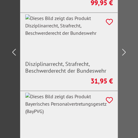
99,95 €
Regulärer Preis:
Disziplinarrecht, Strafrecht,
Beschwerderecht der Bundeswehr
31,95 €
Regulärer Preis: