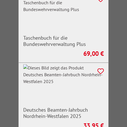
Taschenbuch für die
Bundeswehrverwaltung Plus
69,00 €
Regulärer Preis:
Deutsches Beamten-Jahrbuch
Nordrhein-Westfalen 2025
33,95 €
Regulärer Preis: