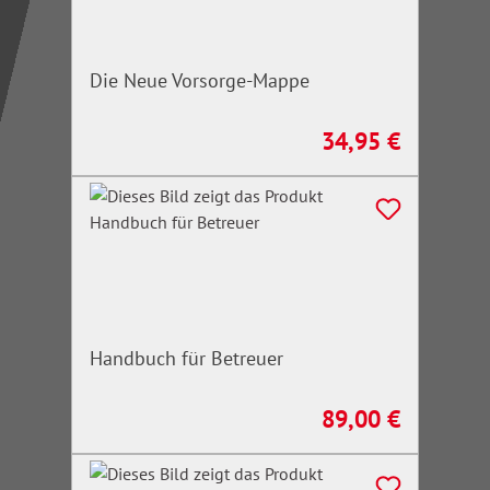
Die Neue Vorsorge-Mappe
34,95 €
Regulärer Preis:
Handbuch für Betreuer
89,00 €
Regulärer Preis: