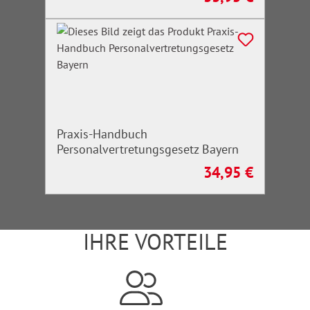
Praxis-Handbuch
Personalvertretungsgesetz Bayern
34,95 €
Regulärer Preis:
IHRE VORTEILE