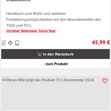
Handbuch zum BUrlG und weiteren
Freistellungsmöglichkeiten mit den Besonderheiten des
TVöD und TV-L
Christian Ostermaier
,
Sylvia Vogt
45,99 €
Preise
Regulärer 
inkl.
MwSt.
In den Warenkorb
zzgl.
Versandkosten
zum Produkt