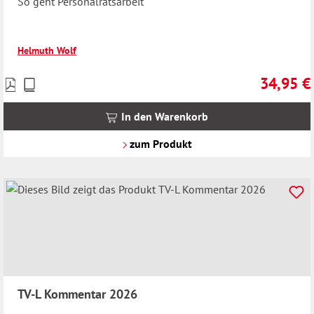
So geht Personalratsarbeit
Helmuth Wolf
34,95 €
Preise
Regulärer 
inkl.
MwSt.
In den Warenkorb
zzgl.
Versandkosten
zum Produkt
TV-L Kommentar 2026