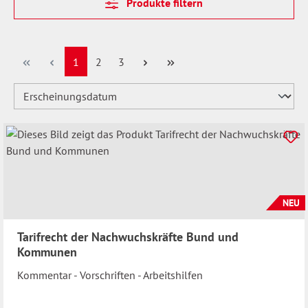
Produkte filtern
Seite
Seite
Seite
1
2
3
NEU
Tarifrecht der Nachwuchskräfte Bund und
Kommunen
Kommentar - Vorschriften - Arbeitshilfen