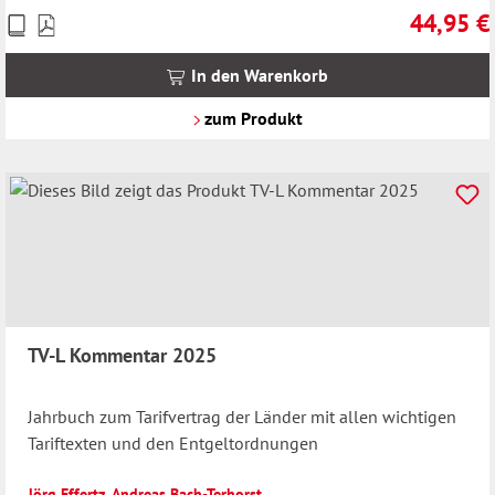
44,95 €
Preise
Regulärer 
inkl.
MwSt.
In den Warenkorb
zzgl.
Versandkosten
zum Produkt
TV-L Kommentar 2025
Jahrbuch zum Tarifvertrag der Länder mit allen wichtigen
Tariftexten und den Entgeltordnungen
Jörg Effertz
,
Andreas Bach-Terhorst