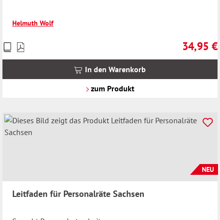
Helmuth Wolf
34,95 €
Preise
Regulärer 
inkl.
MwSt.
In den Warenkorb
zzgl.
Versandkosten
zum Produkt
NEU
Leitfaden für Personalräte Sachsen