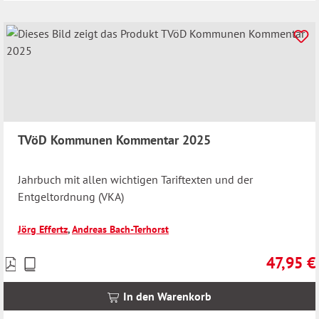
TVöD Kommunen Kommentar 2025
Jahrbuch mit allen wichtigen Tariftexten und der
Entgeltordnung (VKA)
Jörg Effertz
,
Andreas Bach-Terhorst
47,95 €
Preise
Regulärer 
inkl.
MwSt.
In den Warenkorb
zzgl.