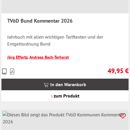
TVöD Bund Kommentar 2026
Jahrbuch mit allen wichtigen Tariftexten und der
Entgeltordnung Bund
Jörg Effertz
,
Andreas Bach-Terhorst
49,95 €
Preise
Regulärer 
inkl.
MwSt.
In den Warenkorb
zzgl.
Versandkosten
zum Produkt