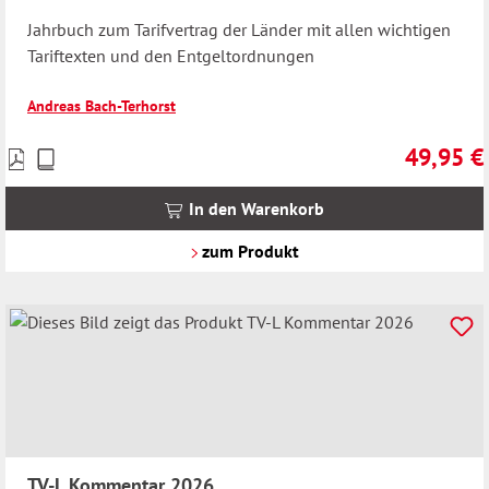
Jahrbuch zum Tarifvertrag der Länder mit allen wichtigen
Tariftexten und den Entgeltordnungen
Andreas Bach-Terhorst
49,95 €
Preise
Regulärer 
inkl.
MwSt.
In den Warenkorb
zzgl.
Versandkosten
zum Produkt
TV-L Kommentar 2026