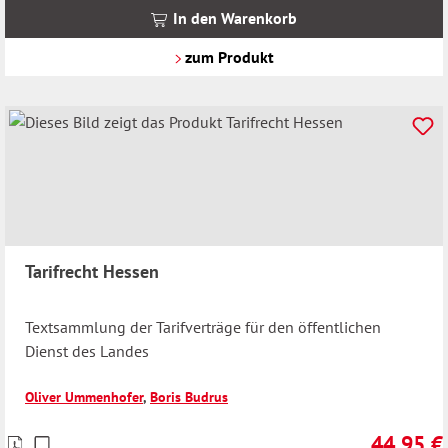
MwSt.
In den Warenkorb
zzgl.
Versandkosten
zum Produkt
Tarifrecht Hessen
Textsammlung der Tarifverträge für den öffentlichen
Dienst des Landes
Oliver Ummenhofer
,
Boris Budrus
44,95 €
Preise
Regulärer 