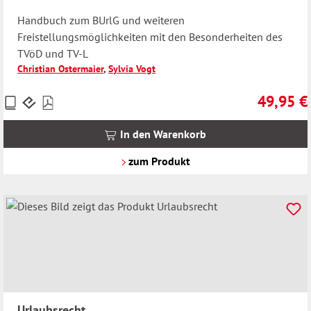
Handbuch zum BUrlG und weiteren
Freistellungsmöglichkeiten mit den Besonderheiten des
TVöD und TV-L
Christian Ostermaier
,
Sylvia Vogt
49,95 €
Preise
Regulärer 
inkl.
MwSt.
In den Warenkorb
zzgl.
Versandkosten
zum Produkt
Urlaubsrecht