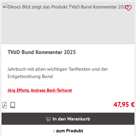
TVöD Bund Kommentar 2025
Jahrbuch mit allen wichtigen Tariftexten und der
Entgeltordnung Bund
Jörg Effertz
,
Andreas Bach-Terhorst
47,95 €
Preise
Regulärer 
inkl.
MwSt.
In den Warenkorb
zzgl.
Versandkosten
zum Produkt