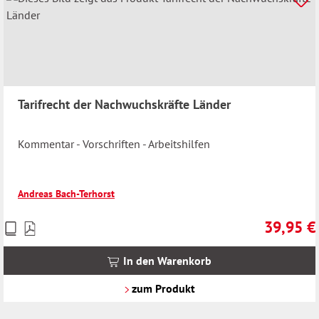
Tarifrecht der Nachwuchskräfte Länder
Kommentar - Vorschriften - Arbeitshilfen
Andreas Bach-Terhorst
39,95 €
Preise
Regulärer 
inkl.
MwSt.
In den Warenkorb
zzgl.
Versandkosten
zum Produkt