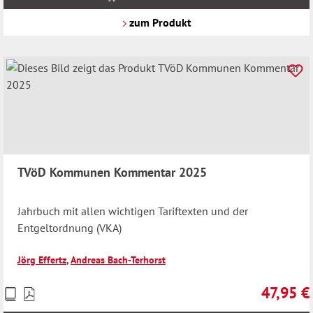
zzgl.
Versandkosten
zum Produkt
TVöD Kommunen Kommentar 2025
Jahrbuch mit allen wichtigen Tariftexten und der
Entgeltordnung (VKA)
Jörg Effertz
,
Andreas Bach-Terhorst
47,95 €
Preise
Regulärer 
inkl.