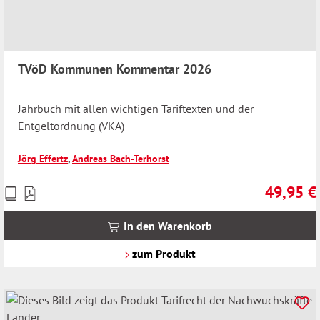
TVöD Kommunen Kommentar 2026
Jahrbuch mit allen wichtigen Tariftexten und der
Entgeltordnung (VKA)
Jörg Effertz
,
Andreas Bach-Terhorst
49,95 €
Preise
Regulärer 
inkl.
MwSt.
In den Warenkorb
zzgl.
Versandkosten
zum Produkt