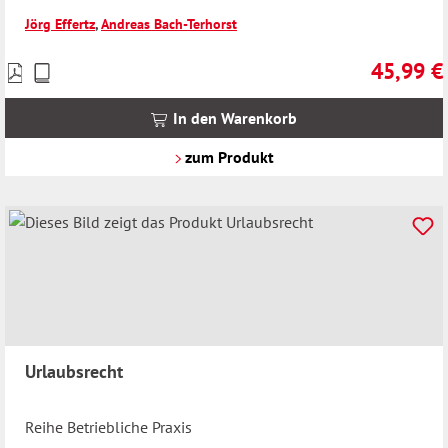
Jörg Effertz
,
Andreas Bach-Terhorst
45,99 €
Preise
Regulärer 
inkl.
MwSt.
In den Warenkorb
zzgl.
Versandkosten
zum Produkt
Urlaubsrecht
Reihe Betriebliche Praxis