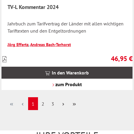
TV-L Kommentar 2024
Jahrbuch zum Tarifvertrag der Länder mit allen wichtigen
Tariftexten und den Entgeltordnungen
Jörg Effertz
,
Andreas Bach-Terhorst
46,95 €
Preise
Regulärer 
inkl.
MwSt.
In den Warenkorb
zzgl.
Versandkosten
zum Produkt
Seite
Seite
Seite
1
2
3