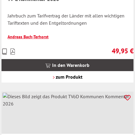
Jahrbuch zum Tarifvertrag der Länder mit allen wichtigen
Tariftexten und den Entgeltordnungen
Andreas Bach-Terhorst
49,95 €
Preise
Regulärer 
inkl.
MwSt.
In den Warenkorb
zzgl.
Versandkosten
zum Produkt