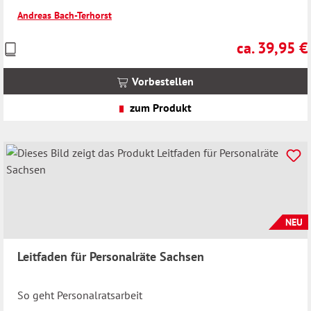
Andreas Bach-Terhorst
ca. 39,95 €
Preise
Regulärer Prei
inkl.
MwSt.
Vorbestellen
zzgl.
Versandkosten
zum Produkt
NEU
Leitfaden für Personalräte Sachsen
So geht Personalratsarbeit