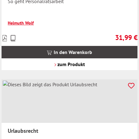
So geht Personalratsarbeit
Helmuth Wolf
31,99 €
Preise
Regulärer 
inkl.
MwSt.
In den Warenkorb
zzgl.
Versandkosten
zum Produkt
Urlaubsrecht