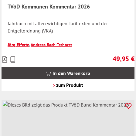
TVöD Kommunen Kommentar 2026
Jahrbuch mit allen wichtigen Tariftexten und der
Entgeltordnung (VKA)
Jörg Effertz
,
Andreas Bach-Terhorst
49,95 €
Preise
Regulärer 
inkl.
MwSt.
In den Warenkorb
zzgl.
Versandkosten
zum Produkt