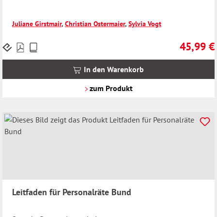
Juliane Girstmair
,
Christian Ostermaier
,
Sylvia Vogt
45,99 €
Preise
Regulärer 
inkl.
MwSt.
In den Warenkorb
zzgl.
Versandkosten
zum Produkt
Leitfaden für Personalräte Bund