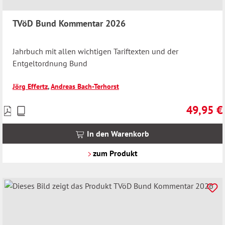
TVöD Bund Kommentar 2026
Jahrbuch mit allen wichtigen Tariftexten und der
Entgeltordnung Bund
Jörg Effertz
,
Andreas Bach-Terhorst
49,95 €
Preise
Regulärer 
inkl.
MwSt.
In den Warenkorb
zzgl.
Versandkosten
zum Produkt