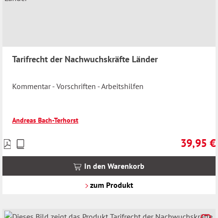
Tarifrecht der Nachwuchskräfte Länder
Kommentar - Vorschriften - Arbeitshilfen
Andreas Bach-Terhorst
39,95 €
Preise
Regulärer 
inkl.
MwSt.
In den Warenkorb
zzgl.
Versandkosten
zum Produkt