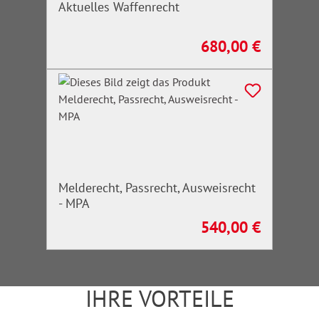
Aktuelles Waffenrecht
680,00 €
Regulärer Preis:
Melderecht, Passrecht, Ausweisrecht
- MPA
540,00 €
Regulärer Preis:
IHRE VORTEILE