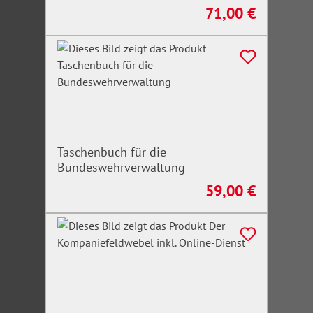
71,00 €
Regulärer Preis:
Taschenbuch für die
Bundeswehrverwaltung
59,00 €
Regulärer Preis: