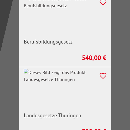
Berufsbildungsgesetz
540,00 €
Regulärer Preis:
Landesgesetze Thüringen