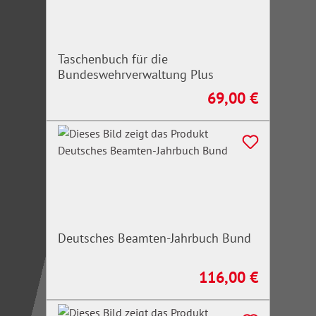
Taschenbuch für die
Bundeswehrverwaltung Plus
69,00 €
Regulärer Preis:
Deutsches Beamten-Jahrbuch Bund
116,00 €
Regulärer Preis: