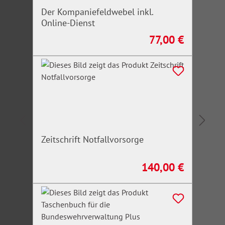
Der Kompaniefeldwebel inkl.
Online-Dienst
77,00 €
Regulärer Preis:
Zeitschrift Notfallvorsorge
140,00 €
Regulärer Preis: