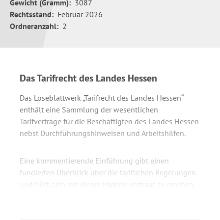
Gewicht (Gramm):
3087
Rechtsstand:
Februar 2026
Ordneranzahl:
2
Das Tarifrecht des Landes Hessen
Das Loseblattwerk „Tarifrecht des Landes Hessen“
enthält eine Sammlung der wesentlichen
Tarifverträge für die Beschäftigten des Landes Hessen
nebst Durchführungshinweisen und Arbeitshilfen.
Eine kommentierende Einführung gibt einen
fundierten Überblick über die tariflichen Regelungen
und hilft, sich mit dieser Materie vertraut zu machen.
Allgemeine Erläuterungen zu arbeits- und
tarifrechtlichen Grundsatzfragen sind darin ebenso
enthalten wie Hinweise auf die aktuelle