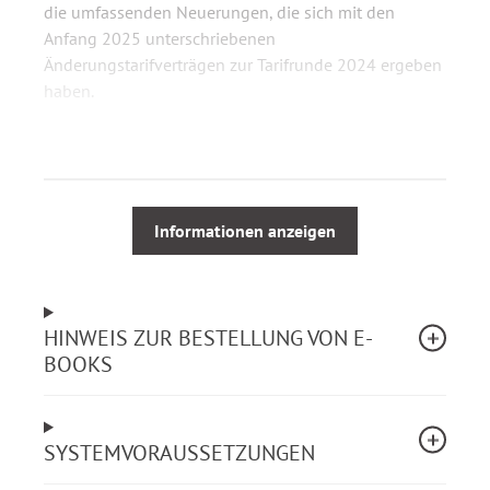
die umfassenden Neuerungen, die sich mit den
Anfang 2025 unterschriebenen
Änderungstarifverträgen zur Tarifrunde 2024 ergeben
haben.
Sie enthält:
Tarifvertrag für den öffentlichen Dienst des
Informationen anzeigen
Landes Hessen einschließlich der
Entgeltordnung und des
Überleitungstarifvertrages
Tarifrecht der Auszubildenden sowie der
HINWEIS ZUR BESTELLUNG VON E-
Praktikantinnen und Praktikanten
BOOKS
Tarifvertrag über die Eingruppierung und die
Entgeltordnung für die Lehrkräfte und die im
Schuldienst unterrichtsunterstützenden
SYSTEMVORAUSSETZUNGEN
Beschäftigten
Tarifliche Regelungen für besondere