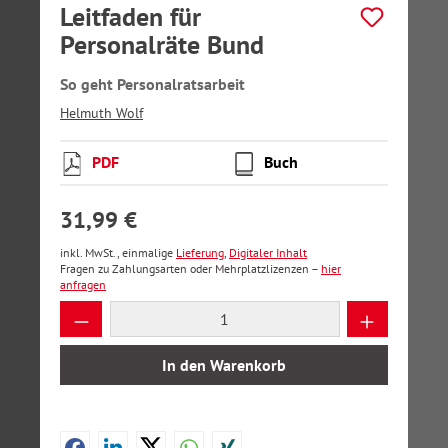
Leitfaden für
Personalräte Bund
So geht Personalratsarbeit
Helmuth Wolf
PDF
Buch
31,99 €
inkl. MwSt., einmalige
Lieferung
,
Digitaler Inhalt
Fragen zu Zahlungsarten oder Mehrplatzlizenzen –
hier
anfragen
Produkt Anzahl: Gib den gewünschten Wer
In den Warenkorb