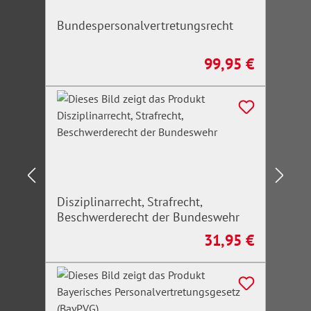
Bundespersonalvertretungsrecht
99,95 €
Regulärer Preis:
Disziplinarrecht, Strafrecht,
Beschwerderecht der Bundeswehr
31,95 €
Regulärer Preis: