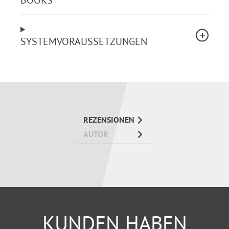
BOOKS
Personalratsarbeit
Geschäftsführung der Personalvertretung
Rechte und Pflichten des Personalrats und der
Mitglieder
SYSTEMVORAUSSETZUNGEN
Beteiligungsrechte des Personalrats
Arbeitsgemeinschaft der Hauptpersonalräte
Verfahren bei Nichteinigung, Einigungsstelle
Personalversammlung u.a.
Stellen Sie Ihre Personalratsarbeit auf eine sichere
REZENSIONEN
und aktuelle Grundlage. Dazu ist der Leitfaden ein
AUTOR
idealer Begleiter.
KUNDEN HABEN