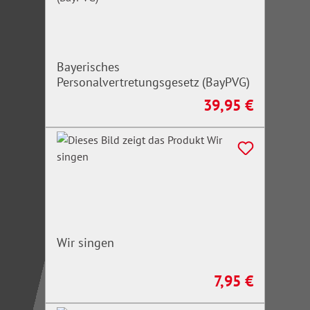
Bayerisches
Personalvertretungsgesetz (BayPVG)
39,95 €
Regulärer Preis:
Wir singen
7,95 €
Regulärer Preis: