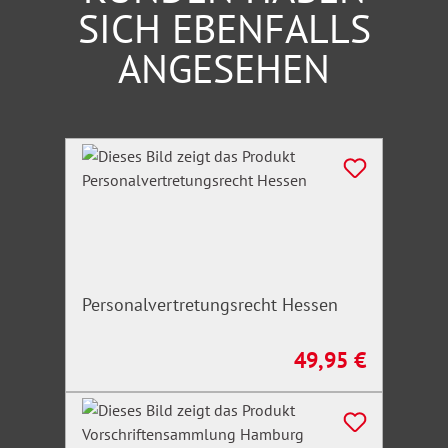
SICH EBENFALLS
ANGESEHEN
Produktgalerie überspringen
Personalvertretungsrecht Hessen
49,95 €
Regulärer Preis: