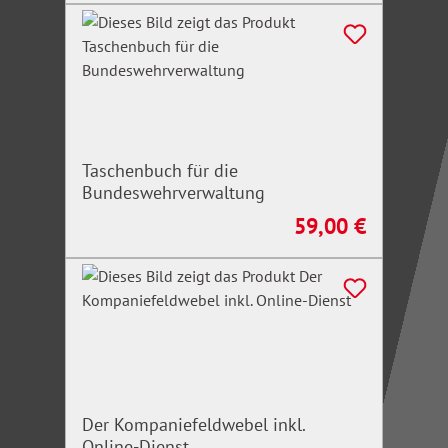
Taschenbuch für die
Bundeswehrverwaltung
59,00 €
Regulärer Preis:
Der Kompaniefeldwebel inkl.
Online-Dienst