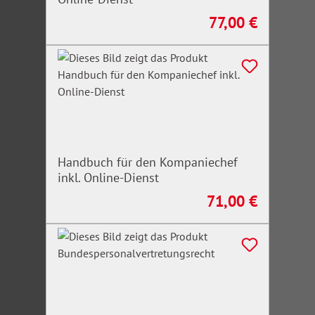
77,00 €
Regulärer Preis:
Handbuch für den Kompaniechef
inkl. Online-Dienst
71,00 €
Regulärer Preis: