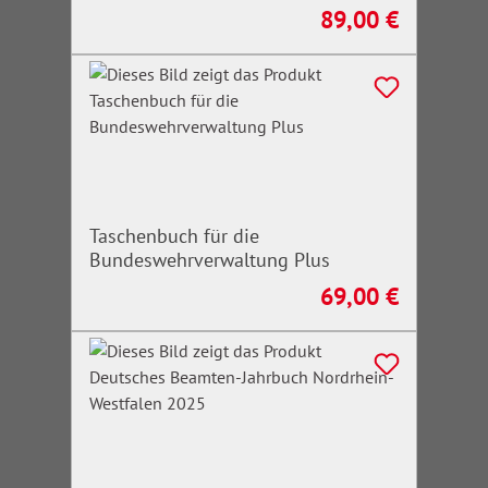
89,00 €
Regulärer Preis:
Taschenbuch für die
Bundeswehrverwaltung Plus
69,00 €
Regulärer Preis: