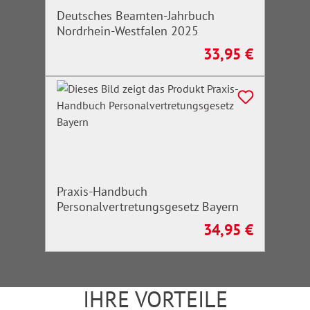
Deutsches Beamten-Jahrbuch
Nordrhein-Westfalen 2025
33,95 €
Regulärer Preis:
Praxis-Handbuch
Personalvertretungsgesetz Bayern
34,95 €
Regulärer Preis:
IHRE VORTEILE