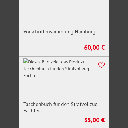
Vorschriftensammlung Hamburg
60,00 €
Regulärer Preis:
Taschenbuch für den Strafvollzug
Fachteil
55,00 €
Regulärer Preis: