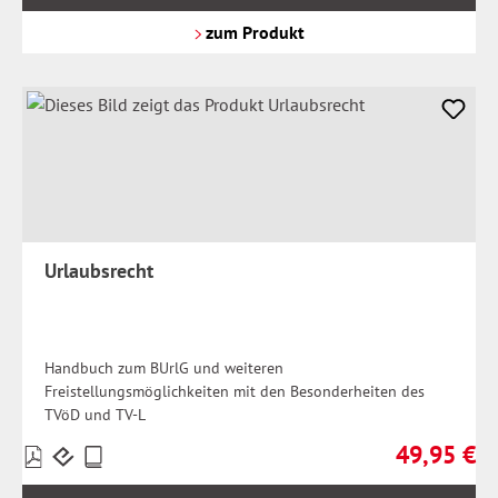
zzgl.
Versandkosten
zum Produkt
Urlaubsrecht
Handbuch zum BUrlG und weiteren
Freistellungsmöglichkeiten mit den Besonderheiten des
TVöD und TV-L
49,95 €
Preise
Regulärer Pr
inkl.