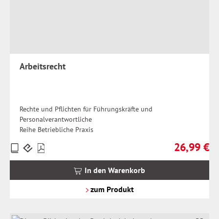
Arbeitsrecht
Rechte und Pflichten für Führungskräfte und
Personalverantwortliche
Reihe Betriebliche Praxis
26,99 €
Preise
Regulärer Pr
inkl.
MwSt.
In den Warenkorb
zzgl.
Versandkosten
zum Produkt