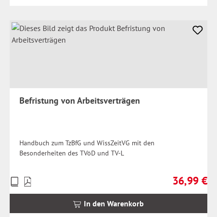
Befristung von Arbeitsverträgen
Handbuch zum TzBfG und WissZeitVG mit den
Besonderheiten des TVöD und TV-L
36,99 €
Preise
Regulärer Pr
inkl.
MwSt.
In den Warenkorb
zzgl.