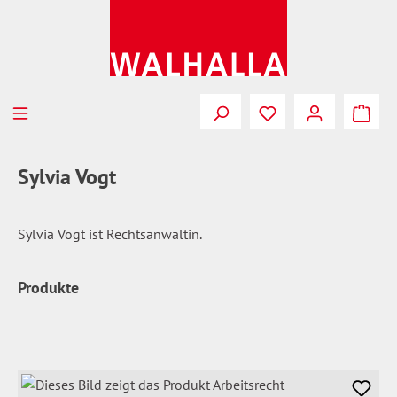
Zum Hauptinhalt springen
Du hast 0 Produkte
Sylvia Vogt
Sylvia Vogt ist Rechtsanwältin.
Produkte