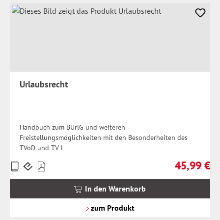
Urlaubsrecht
Handbuch zum BUrlG und weiteren
Freistellungsmöglichkeiten mit den Besonderheiten des
TVöD und TV-L
45,99 €
Preise
Regulärer Pr
inkl.
MwSt.
In den Warenkorb
zzgl.
Versandkosten
zum Produkt