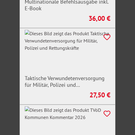
Multinationale Befehlsausgabe inkl.
E-Book
36,00 €
Regulärer Preis:
Taktische Verwundetenversorgung
für Militär, Polizei und
Rettungskräfte
27,50 €
Regulärer Preis: