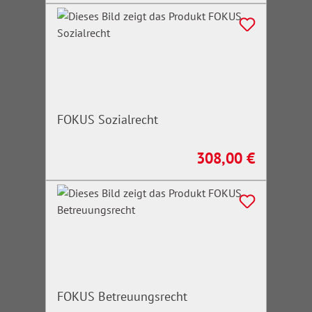
FOKUS Sozialrecht
308,00 €
Regulärer Preis:
FOKUS Betreuungsrecht