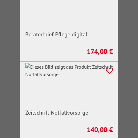
Beraterbrief Pflege digital
174,00 €
Regulärer Preis:
Zeitschrift Notfallvorsorge
140,00 €
Regulärer Preis: