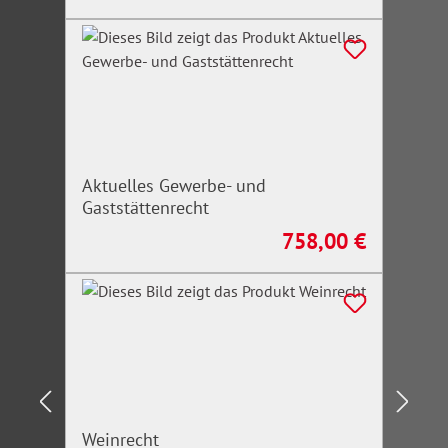
Aktuelles Gewerbe- und
Gaststättenrecht
758,00 €
Regulärer Preis:
Weinrecht