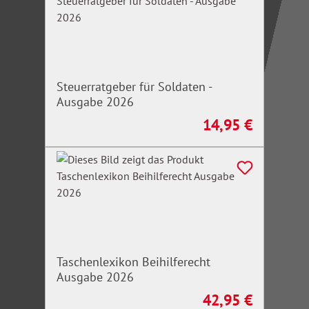
Steuerratgeber für Soldaten -
Ausgabe 2026
14,95 €
Regulärer Preis:
Taschenlexikon Beihilferecht
Ausgabe 2026
42,95 €
Regulärer Preis: