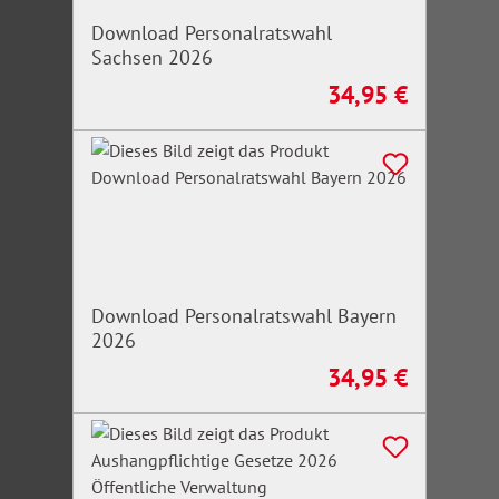
Download Personalratswahl
Sachsen 2026
34,95 €
Regulärer Preis:
Download Personalratswahl Bayern
2026
34,95 €
Regulärer Preis: