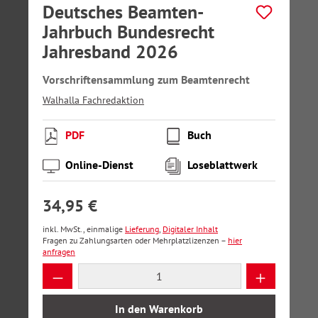
Deutsches Beamten-
Jahrbuch Bundesrecht
Jahresband 2026
Vorschriftensammlung zum Beamtenrecht
Walhalla Fachredaktion
PDF
Buch
Online-Dienst
Loseblattwerk
34,95 €
inkl. MwSt., einmalige
Lieferung
,
Digitaler Inhalt
Fragen zu Zahlungsarten oder Mehrplatzlizenzen –
hier
anfragen
Produkt Anzahl: Gib den gewünschten Wer
In den Warenkorb