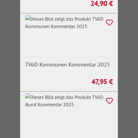
24,90 €
Regulärer Preis:
TVöD Kommunen Kommentar 2025
47,95 €
Regulärer Preis: