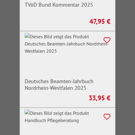
TVöD Bund Kommentar 2025
47,95 €
Regulärer Preis:
Deutsches Beamten-Jahrbuch
Nordrhein-Westfalen 2025
33,95 €
Regulärer Preis: