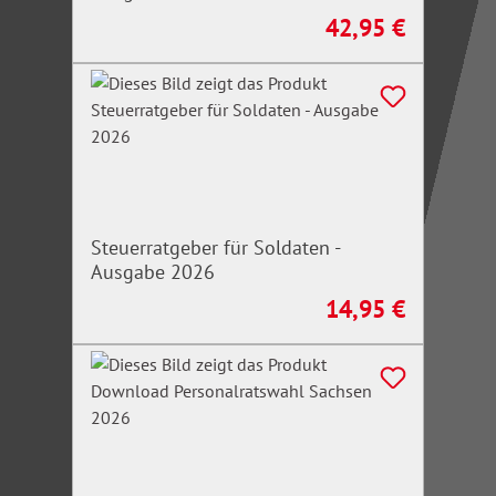
42,95 €
Regulärer Preis:
Steuerratgeber für Soldaten -
Ausgabe 2026
14,95 €
Regulärer Preis: