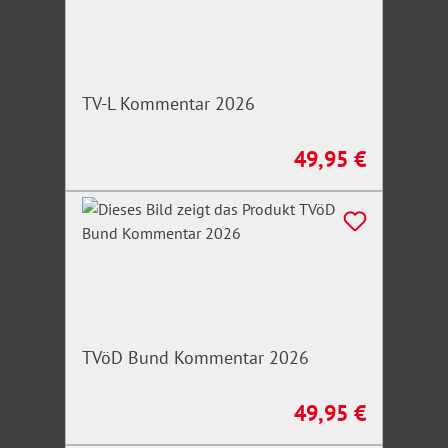
orts- und zeitunabhängig über die Homepage des
Verlages aufrufbar.
TV-L Kommentar 2026
49,95 €
Regulärer Preis:
TVöD Bund Kommentar 2026
49,95 €
Regulärer Preis: