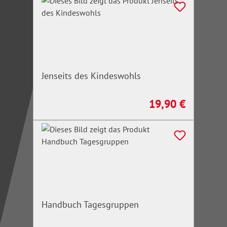
Jenseits des Kindeswohls
19,90 €
Regulärer Preis:
Handbuch Tagesgruppen