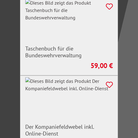
Taschenbuch für die
Bundeswehrverwaltung
59,00 €
Regulärer Preis:
Der Kompaniefeldwebel inkl.
Online-Dienst