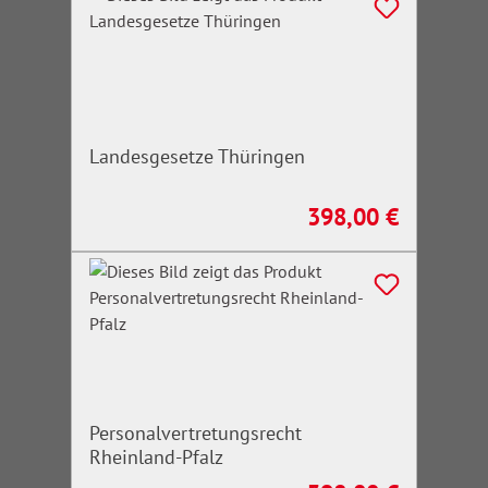
Landesgesetze Thüringen
398,00 €
Regulärer Preis:
Personalvertretungsrecht
Rheinland-Pfalz