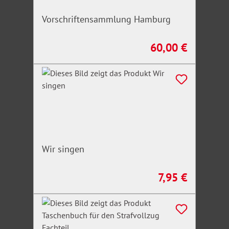
Vorschriftensammlung Hamburg
60,00 €
Regulärer Preis:
Wir singen
7,95 €
Regulärer Preis: