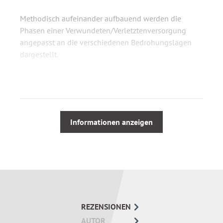
Methodisch aufeinander aufbauend werden die
Phasen einer Verwundeten/Verletztenversorgung
angepasst an die verschiedenen Bedrohungslagen
dargestellt.
Aktuelle Grundsätze nationaler aber auch
internationaler Richtlinien werden hier erklärt und
berücksichtigt. Weiterhin runden praktische Beispiele
und Materialkunde das Ganze ab.
Informationen anzeigen
Mit 25 Jahren Erfahrung aus Rettungsdienst, aber
auch Einsätzen in Krisengebieten, verfügt der Autor
über umfangreiches Praxiswissen. Und so gelingt es
ihm, mit diesem Buch das komplexe Thema
(be)greifbar zu machen.
REZENSIONEN
Inhaltsübersicht
AUTOR