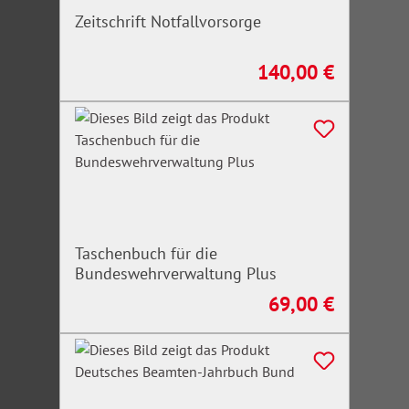
Zeitschrift Notfallvorsorge
140,00 €
Regulärer Preis:
Taschenbuch für die
Bundeswehrverwaltung Plus
69,00 €
Regulärer Preis: