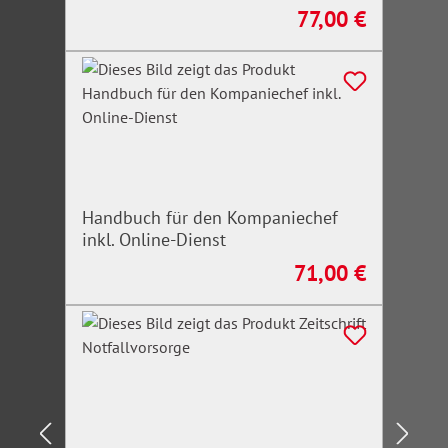
77,00 €
Regulärer Preis:
Handbuch für den Kompaniechef
inkl. Online-Dienst
71,00 €
Regulärer Preis: