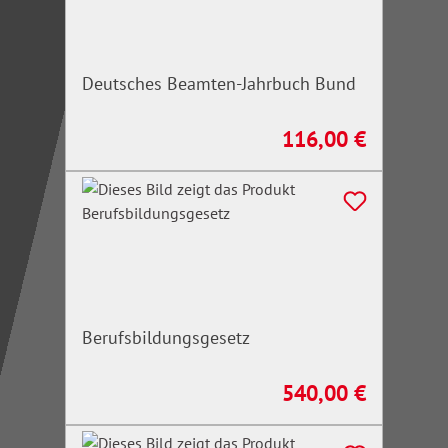
Deutsches Beamten-Jahrbuch Bund
116,00 €
Regulärer Preis:
Berufsbildungsgesetz
540,00 €
Regulärer Preis: