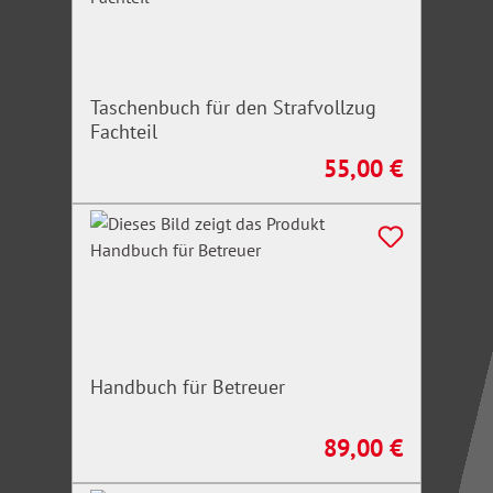
Taschenbuch für den Strafvollzug
Fachteil
55,00 €
Regulärer Preis:
Handbuch für Betreuer
89,00 €
Regulärer Preis: