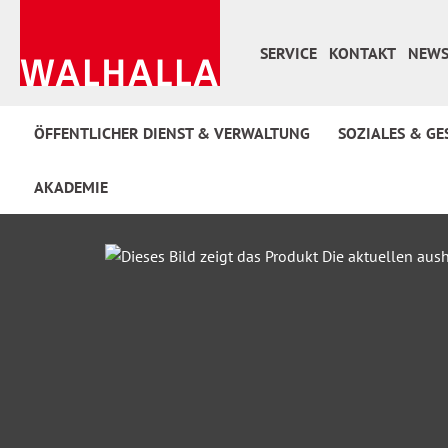
 Hauptinhalt springen
Zur Suche springen
Zur Hauptnavigation springen
SERVICE
KONTAKT
NEWS
ÖFFENTLICHER DIENST & VERWALTUNG
SOZIALES & GE
AKADEMIE
Bildergalerie überspringen