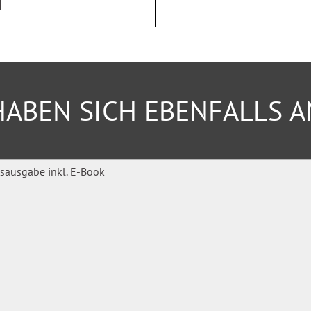
ktieren Sie uns direkt, wir
ichtige Gesetze digital
ABEN SICH EBENFALLS 
e eine Bestellbestätigung. Die
ird Ihnen anschließend
pro Jahr die aktuelle
 jederzeit die neueste Version
er Ihren Beschäftigten.
n: