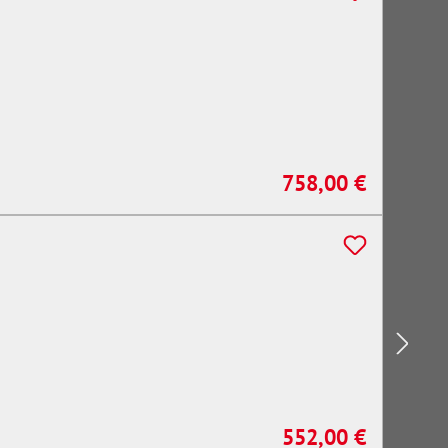
758,00 €
Regulärer Preis:
552,00 €
Regulärer Preis: