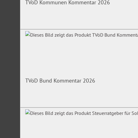
TVöD Kommunen Kommentar 2026
Teilzeit- und Befristungsgesetz (TzBfG)
Unfallverhütungsvorschrift (DGUV 1)
Alle Fakten zur Aushangpflicht
Wo ist der richtige Aufbewahrungsort? Welche Vorschriften 
werden? Welche Konsequenzen drohen, wenn die Vorschrifte
zugänglich gemacht werden?
Antworten zu diesen und weiteren Fragen beantwortet unse
TVöD Bund Kommentar 2026
Fragen zu den Aushangpflichtigen.