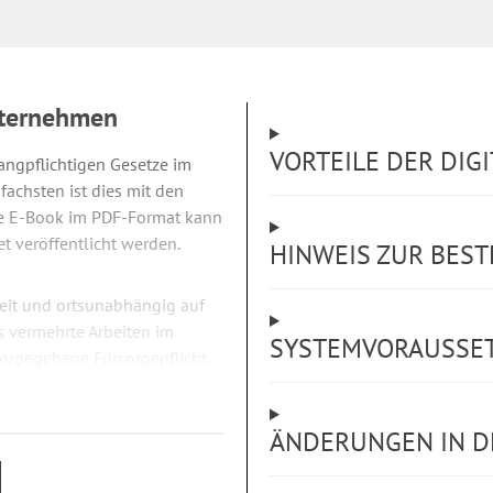
Unternehmen
VORTEILE DER DI
ngpflichtigen Gesetze im
fachsten ist dies mit den
he E-Book im PDF-Format kann
et veröffentlicht werden.
HINWEIS ZUR BES
zeit und ortsunabhängig auf
s vermehrte Arbeiten im
SYSTEMVORAUSSE
vorgegebene Fürsorgepflicht,
ersatzansprüche des
ÄNDERUNGEN IN D
erschiedenen