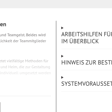
ren
ARBEITSHILFEN F
 und Teamgeist. Beides wird
IM ÜBERBLICK
lichkeit der Teammitglieder
etet vielfältige Methoden für
HINWEIS ZUR BES
 und Heim, die zur Gestaltung
individuell umgesetzt werden
SYSTEMVORAUSSE