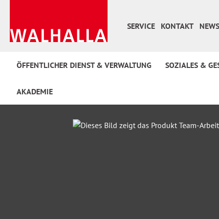
 Hauptinhalt springen
Zur Suche springen
Zur Hauptnavigation springen
SERVICE
KONTAKT
NEWS
ÖFFENTLICHER DIENST & VERWALTUNG
SOZIALES & GE
AKADEMIE
Bildergalerie überspringen