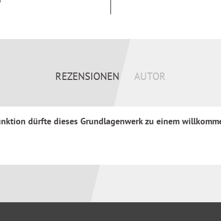
egliederten Methoden sowie
REZENSIONEN
AUTOR
 Beurteilung von Situationen
funktion dürfte dieses Grundlagenwerk zu einem willkomme
ecklisten und Vorlagen stehen