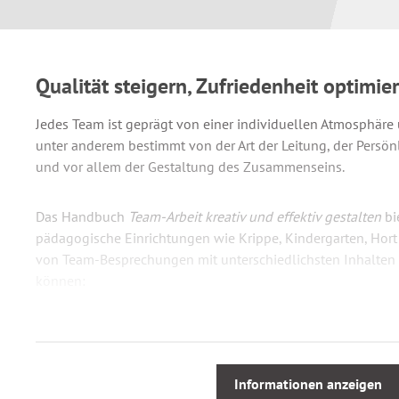
Qualität steigern, Zufriedenheit optimie
Jedes Team ist geprägt von einer individuellen Atmosphäre
unter anderem bestimmt von der Art der Leitung, der Persön
und vor allem der Gestaltung des Zusammenseins.
Das Handbuch
Team-Arbeit kreativ und effektiv gestalten
bi
pädagogische Einrichtungen wie Krippe, Kindergarten, Hort
von Team-Besprechungen mit unterschiedlichsten Inhalten 
können:
Rollen und Aufgaben im Team
Leitbild- und Profilentwicklung
Qualitätsmanagement
Informationen anzeigen
Aufgabenplanung