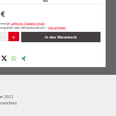
 €
inmalige
Lieferung
,
Digitaler Inhalt
lungsarten oder Mehrplatzlizenzen –
hier anfragen
 Anzahl: Gib den gewünschten Wert ein oder
In den Warenkorb
er 2022
erzeichen)