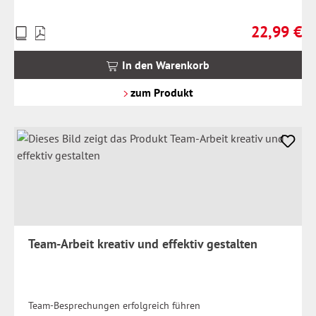
22,99 €
Preise
Regulärer Pr
inkl.
MwSt.
In den Warenkorb
zzgl.
Versandkosten
zum Produkt
Team-Arbeit kreativ und effektiv gestalten
Team-Besprechungen erfolgreich führen