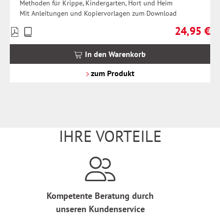
Methoden für Krippe, Kindergarten, Hort und Heim
Mit Anleitungen und Kopiervorlagen zum Download
24,95 €
Preise
Regulärer Pr
inkl.
MwSt.
In den Warenkorb
zzgl.
Versandkosten
zum Produkt
IHRE VORTEILE
Kompetente Beratung durch
unseren Kundenservice