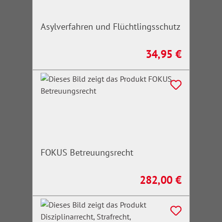
Asylverfahren und Flüchtlingsschutz
34,95 €
Regulärer Preis:
FOKUS Betreuungsrecht
282,00 €
Regulärer Preis: