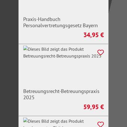
Praxis-Handbuch
Personalvertretungsgesetz Bayern
34,95 €
Regulärer Preis:
Betreuungsrecht-Betreuungspraxis
2025
59,95 €
Regulärer Preis: