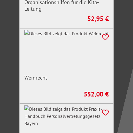
Organisationshilfen für die Kita-
Leitung
52,95 €
Regulärer Preis:
Weinrecht
552,00 €
Regulärer Preis: