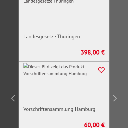
Landesgesetze Thüringen
398,00 €
Regulärer Preis:
Vorschriftensammlung Hamburg
60,00 €
Regulärer Preis: