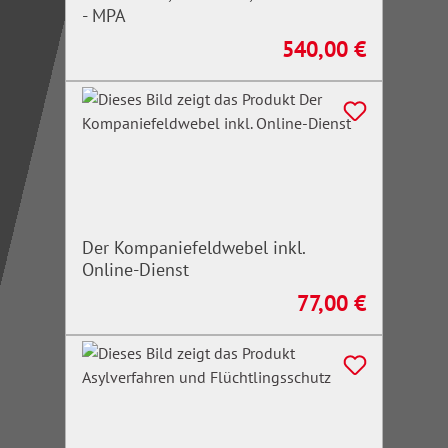
- MPA
540,00 €
Regulärer Preis:
Der Kompaniefeldwebel inkl.
Online-Dienst
77,00 €
Regulärer Preis: