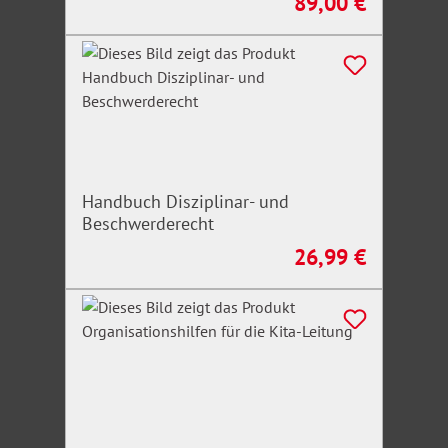
89,00 €
Regulärer Preis:
Handbuch Disziplinar- und
Beschwerderecht
26,99 €
Regulärer Preis: