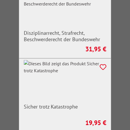
Disziplinarrecht, Strafrecht,
Beschwerderecht der Bundeswehr
31,95 €
Regulärer Preis:
Sicher trotz Katastrophe
19,95 €
Regulärer Preis: