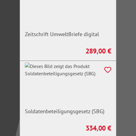
Zeitschrift UmweltBriefe digital
289,00 €
Regulärer Preis:
Soldatenbeteiligungsgesetz (SBG)
334,00 €
Regulärer Preis: