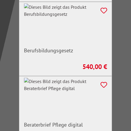
Berufsbildungsgesetz
540,00 €
Regulärer Preis:
Beraterbrief Pflege digital