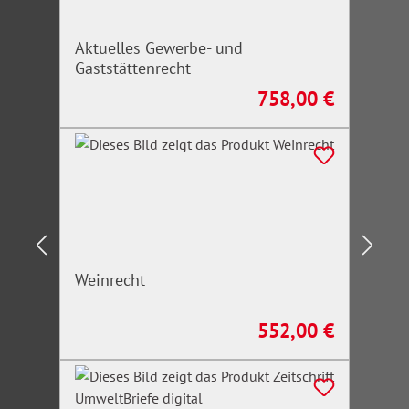
Aktuelles Gewerbe- und
Gaststättenrecht
758,00 €
Regulärer Preis:
Weinrecht
552,00 €
Regulärer Preis: