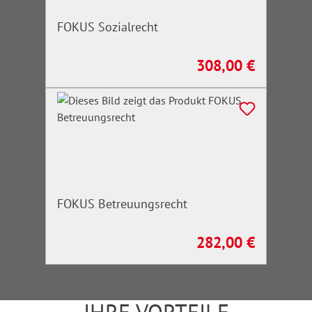
FOKUS Sozialrecht
308,00 €
Regulärer Preis:
FOKUS Betreuungsrecht
282,00 €
Regulärer Preis: