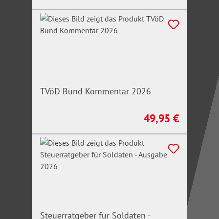
TVöD Bund Kommentar 2026
49,95 €
Regulärer Preis:
Steuerratgeber für Soldaten -