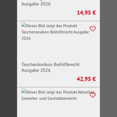
Ausgabe 2026
14,95 €
Regulärer Preis:
Taschenlexikon Beihilferecht
Ausgabe 2026
42,95 €
Regulärer Preis: