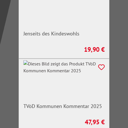
Jenseits des Kindeswohls
19,90 €
Regulärer Preis:
TVöD Kommunen Kommentar 2025
47,95 €
Regulärer Preis: