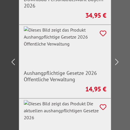
2026
34,95 €
Regulärer Preis:
Aushangpflichtige Gesetze 2026
Öffentliche Verwaltung
14,95 €
Regulärer Preis: