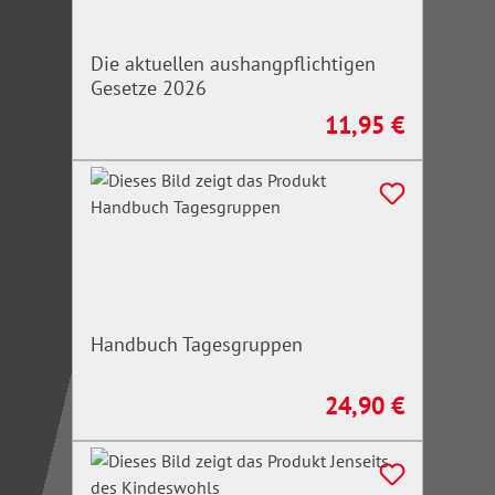
Die aktuellen aushangpflichtigen
Gesetze 2026
11,95 €
Regulärer Preis:
Handbuch Tagesgruppen
24,90 €
Regulärer Preis: