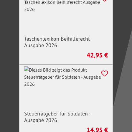
Taschenlexikon Beihilferecht
Ausgabe 2026
42,95 €
Regulärer Preis:
Steuerratgeber für Soldaten -
Ausgabe 2026
14,95 €
Regulärer Preis: