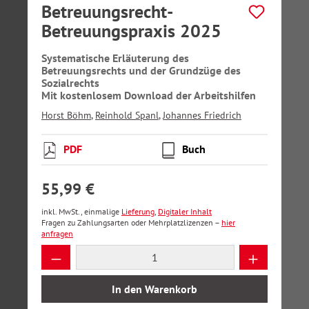
Betreuungsrecht-
Betreuungspraxis 2025
Systematische Erläuterung des
Betreuungsrechts und der Grundzüge des
Sozialrechts
Mit kostenlosem Download der Arbeitshilfen
Horst Böhm
,
Reinhold Spanl
,
Johannes Friedrich
PDF
Buch
55,99 €
inkl. MwSt., einmalige
Lieferung
,
Digitaler Inhalt
Fragen zu Zahlungsarten oder Mehrplatzlizenzen –
hier
anfragen
Produkt Anzahl: Gib den gewünschten Wer
In den Warenkorb