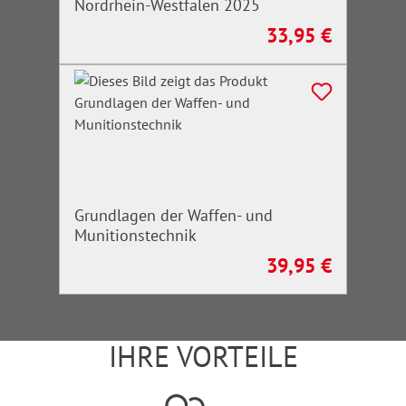
Nordrhein-Westfalen 2025
33,95 €
Regulärer Preis:
Grundlagen der Waffen- und
Munitionstechnik
39,95 €
Regulärer Preis:
IHRE VORTEILE