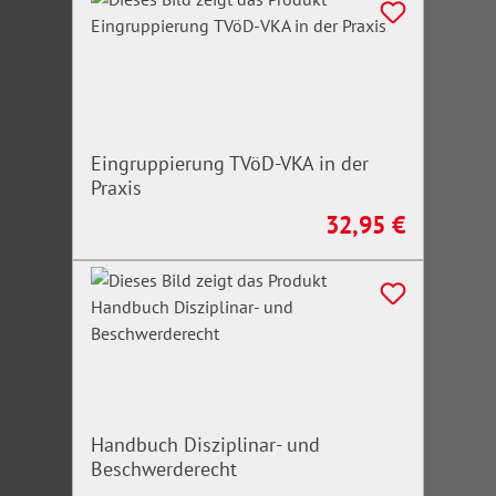
Eingruppierung TVöD-VKA in der
Praxis
32,95 €
Regulärer Preis:
Handbuch Disziplinar- und
Beschwerderecht