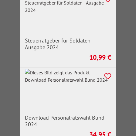
Steuerratgeber für Soldaten -
Ausgabe 2024
10,99 €
Regulärer Preis:
Download Personalratswahl Bund
2024
34,95 €
Regulärer Preis: