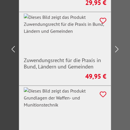
29,95 €
Regulärer Preis:
Zuwendungsrecht für die Praxis in
Bund, Ländern und Gemeinden
49,95 €
Regulärer Preis: