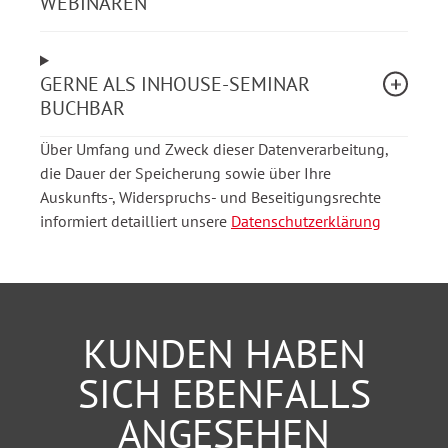
WEBINAREN
Krisenkommunikation.
Alle Module bauen aufeinander auf, sind aber auch
GERNE ALS INHOUSE-SEMINAR
einzeln buchbar
, da sie speziell auf die individuellen
BUCHBAR
Bedürfnisse sozialer Organisationen, Vereine und
Über Umfang und Zweck dieser Datenverarbeitung,
Verbände zugeschnitten sind.
die Dauer der Speicherung sowie über Ihre
Auskunfts-, Widerspruchs- und Beseitigungsrechte
Sie erhalten ein kompaktes, praxisnahes
informiert detailliert unsere
Datenschutzerklärung
Gesamtpaket, das Sie direkt in Ihrem Arbeitsalltag
anwenden können.
Komplettpaket-Inhalt
KUNDEN HABEN
Modul 1
SICH EBENFALLS
ANGESEHEN
22.09.2026, 09:30-11:30 Uhr