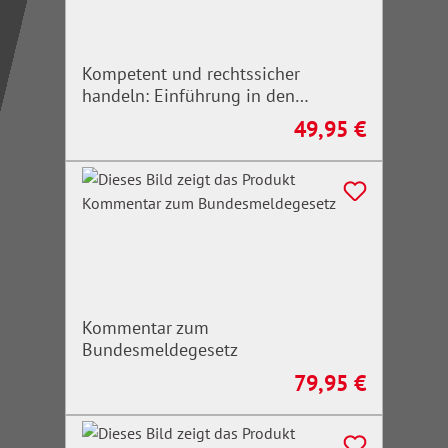
Kompetent und rechtssicher
handeln: Einführung in den
Bevölkerungsschutz
49,95 €
Regulärer Preis:
Kommentar zum
Bundesmeldegesetz
79,95 €
Regulärer Preis: