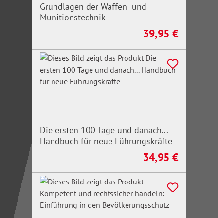
Grundlagen der Waffen- und
Munitionstechnik
39,95 €
Regulärer Preis:
Die ersten 100 Tage und danach...
Handbuch für neue Führungskräfte
34,95 €
Regulärer Preis: