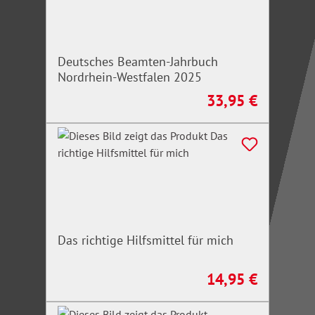
Irrtümer/Änderungen vorbehalten
Deutsches Beamten-Jahrbuch
Nordrhein-Westfalen 2025
33,95 €
Regulärer Preis:
Das richtige Hilfsmittel für mich
14,95 €
Regulärer Preis: