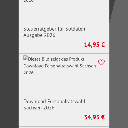
Steuerratgeber für Soldaten -
Ausgabe 2026
14,95 €
Regulärer Preis:
Download Personalratswahl
Sachsen 2026
34,95 €
Regulärer Preis: