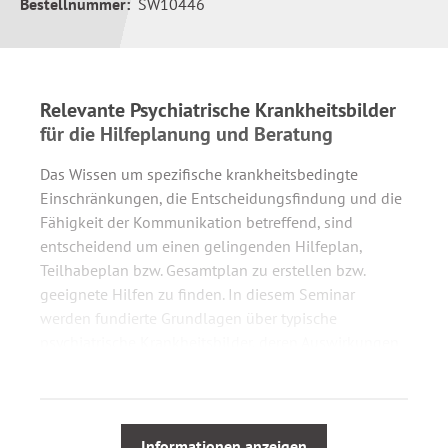
Bestellnummer:
SW10446
Relevante Psychiatrische Krankheitsbilder
für die Hilfeplanung und Beratung
Das Wissen um spezifische krankheitsbedingte
Einschränkungen, die Entscheidungsfindung und die
Fähigkeit der Kommunikation betreffend, sind
entscheidend um einen gelingenden Hilfeplan,
Teilhabeplan bzw. Gesamtplan zu erstellen bzw.
geeignete Hilfen zu finden. In diesem Seminar
werden fundierte Grundlagen über typische
psychiatrische Krankheitsbilder, deren Auswirkungen
und Hilfsmöglichkeiten vermittelt und folgende
Fragestellungen erörtert:
Unter welchen Symptomen leiden Betroffene?
Informationen anzeigen