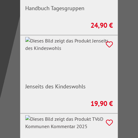
Handbuch Tagesgruppen
24,90 €
Regulärer Preis:
Jenseits des Kindeswohls
19,90 €
Regulärer Preis: