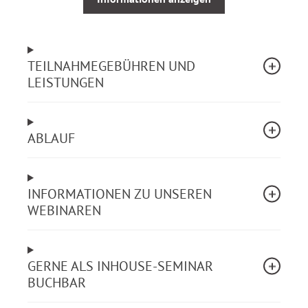
Wann werden diese Diagnosen gestellt?
Welche Hilfsmöglichkeiten gibt es?
Welche Auswirkungen hat die Beeinträchtigung
TEILNAHMEGEBÜHREN UND
auf das alltägliche Leben des
LEISTUNGEN
Leistungsberechtigten?
Welche Einschränkungen können die Folge sein
und was bedeutet das für die Planung der Hilfe?
Was ist bei der Gesprächsführung zu beachten?
ABLAUF
Ziel dieses Seminars ist es, den Teilnehmer/innen ein
fundiertes Grundlagenwissen über fünf häufige
INFORMATIONEN ZU UNSEREN
Krankheitsbilder – anschaulich und für den
WEBINAREN
medizinischen Laien verständlich – zu vermitteln.
Neben der fachlichen Wissensvermittlung wird der
Inhalt durch Diskussionen vertieft.
GERNE ALS INHOUSE-SEMINAR
BUCHBAR
Aus dem Webinarinhalt