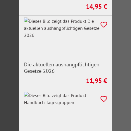
14,95 €
Regulärer Preis:
Die aktuellen aushangpflichtigen
Gesetze 2026
11,95 €
Regulärer Preis: