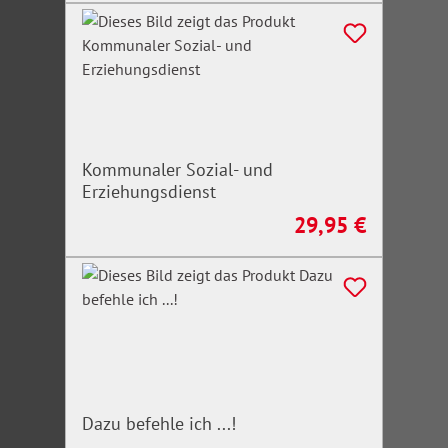
Kommunaler Sozial- und
Erziehungsdienst
29,95 €
Regulärer Preis:
Dazu befehle ich ...!