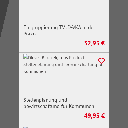
Eingruppierung TVöD-VKA in der
Praxis
32,95 €
Regulärer Preis:
Stellenplanung und -
bewirtschaftung für Kommunen
49,95 €
Regulärer Preis: