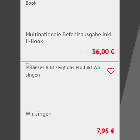
den Aushangpflichtigen.
Multinationale Befehlsausgabe inkl.
E-Book
36,00 €
Regulärer Preis:
Wir singen
7,95 €
Regulärer Preis: