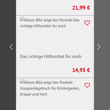
21,99 €
Regulärer Preis:
Das richtige Hilfsmittel für mich
14,95 €
Regulärer Preis: