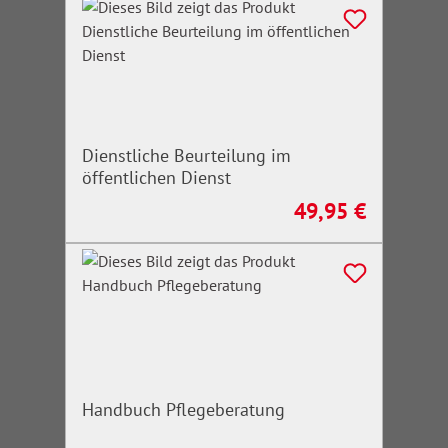
Dienstliche Beurteilung im
öffentlichen Dienst
49,95 €
Regulärer Preis:
Handbuch Pflegeberatung