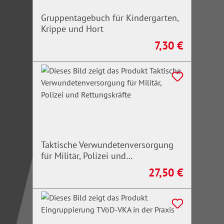
Gruppentagebuch für Kindergarten,
Krippe und Hort
7,30 €
Regulärer Preis:
Taktische Verwundetenversorgung
für Militär, Polizei und
Rettungskräfte
27,50 €
Regulärer Preis: