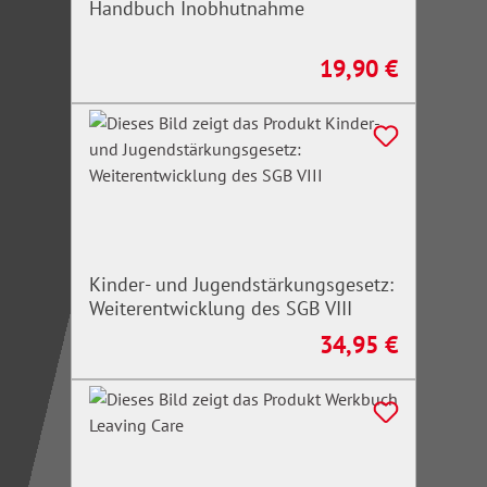
Handbuch Inobhutnahme
19,90 €
Regulärer Preis:
Kinder- und Jugendstärkungsgesetz:
Weiterentwicklung des SGB VIII
34,95 €
Regulärer Preis: