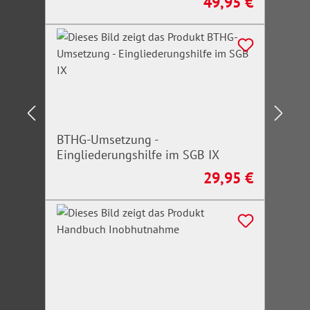
49,95 €
Regulärer Preis:
BTHG-Umsetzung -
Eingliederungshilfe im SGB IX
29,95 €
Regulärer Preis: