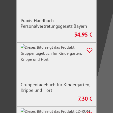
den Aushangpflichtigen.
Praxis-Handbuch
Personalvertretungsgesetz Bayern
34,95 €
Regulärer Preis:
Gruppentagebuch für Kindergarten,
Krippe und Hort
7,30 €
Regulärer Preis: