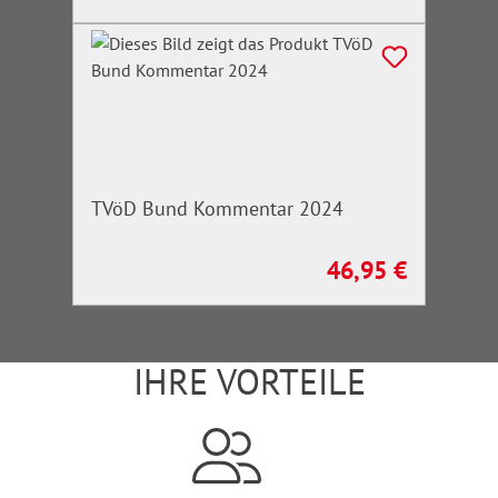
TVöD Bund Kommentar 2024
46,95 €
Regulärer Preis:
IHRE VORTEILE