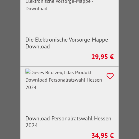
Die Elektronische Vorsorge-Mappe -
Download
29,95 €
Regulärer Preis:
Download Personalratswahl Hessen
2024
34,95 €
Regulärer Preis: