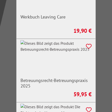
Werkbuch Leaving Care
19,90 €
Regulärer Preis:
Betreuungsrecht-Betreuungspraxis
2025
59,95 €
Regulärer Preis: