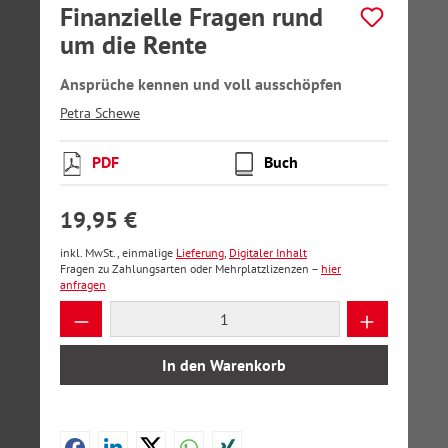
Finanzielle Fragen rund
um die Rente
Ansprüche kennen und voll ausschöpfen
Petra Schewe
PDF
Buch
19,95 €
inkl. MwSt., einmalige
Lieferung
,
Digitaler Inhalt
Fragen zu Zahlungsarten oder Mehrplatzlizenzen –
hier
anfragen
Produkt Anzahl: Gib den gewünschten Wer
In den Warenkorb