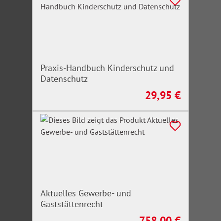
Praxis-Handbuch Kinderschutz und
Datenschutz
29,95 €
Regulärer Preis:
Aktuelles Gewerbe- und
Gaststättenrecht
758,00 €
Regulärer Preis: