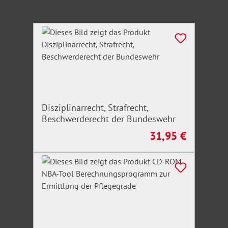
Produktgalerie überspringen
Disziplinarrecht, Strafrecht,
Beschwerderecht der Bundeswehr
31,95 €
Regulärer Preis: