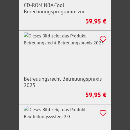
CD-ROM NBA-Tool
Berechnungsprogramm zur
Ermittlung der Pflegegrade
39,95 €
Regulärer Preis:
Betreuungsrecht-Betreuungspraxis
2025
59,95 €
Regulärer Preis: