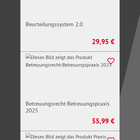
Beurteilungssystem 2.0
29,95 €
Regulärer Preis:
Betreuungsrecht-Betreuungspraxis
2025
55,99 €
Regulärer Preis: