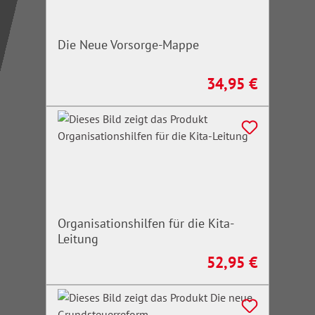
Die Neue Vorsorge-Mappe
34,95 €
Regulärer Preis:
Organisationshilfen für die Kita-
Leitung
52,95 €
Regulärer Preis: