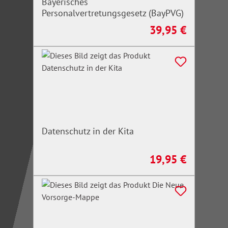
Bayerisches
Personalvertretungsgesetz (BayPVG)
39,95 €
Regulärer Preis:
Datenschutz in der Kita
19,95 €
Regulärer Preis: