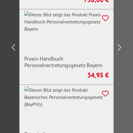
Praxis-Handbuch
Personalvertretungsgesetz Bayern
34,95 €
Regulärer Preis: