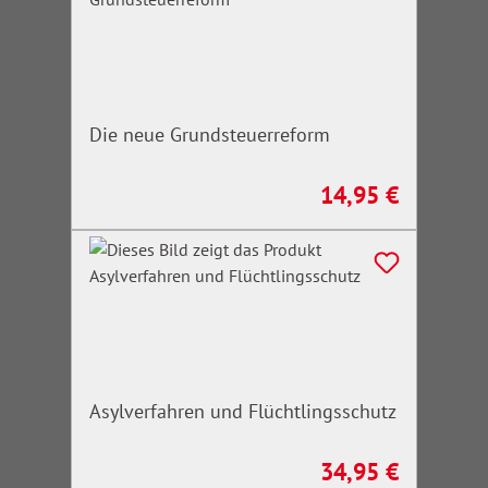
Die neue Grundsteuerreform
14,95 €
Regulärer Preis:
Asylverfahren und Flüchtlingsschutz
34,95 €
Regulärer Preis: