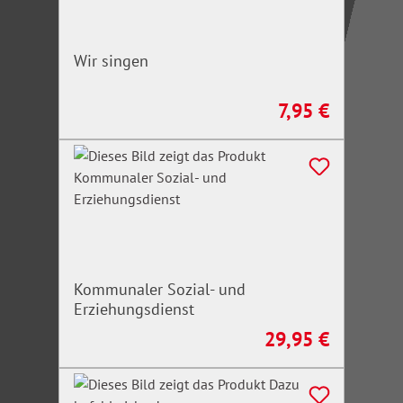
Wir singen
7,95 €
Regulärer Preis:
Kommunaler Sozial- und
Erziehungsdienst
29,95 €
Regulärer Preis: