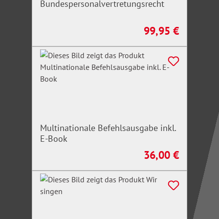
Bundespersonalvertretungsrecht
99,95 €
Regulärer Preis:
Multinationale Befehlsausgabe inkl.
E-Book
36,00 €
Regulärer Preis: