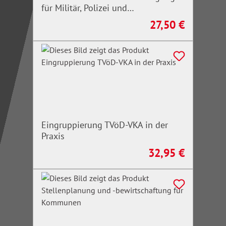
für Militär, Polizei und
Rettungskräfte
27,50 €
Regulärer Preis:
Eingruppierung TVöD-VKA in der
Praxis
32,95 €
Regulärer Preis: