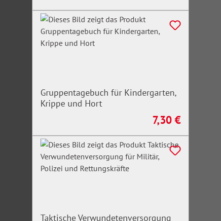
Gruppentagebuch für Kindergarten,
Krippe und Hort
7,30 €
Regulärer Preis:
Taktische Verwundetenversorgung