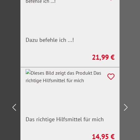
Dazu befehle ich ...!
21,99 €
Regulärer Preis:
Das richtige Hilfsmittel für mich
14,95 €
Regulärer Preis: