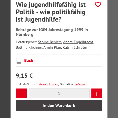
Wie jugendhilfefähig ist
Politik - wie politikfähig
ist Jugendhilfe?
Beiträge zur IGfH-Jahrestagung 1999 in
Nürnberg
Herausgeber:
Sabine Beniers
,
Andre Engelbrecht
,
Bettina Kirchner
,
Armin Pfau
,
Katrin Schröter
Buch
9,15 €
inkl. MwSt., zzgl.
Versandkosten
, Einmalige
Lieferung
Produkt Anzahl: Gib den gewünschten Wer
In den Warenkorb