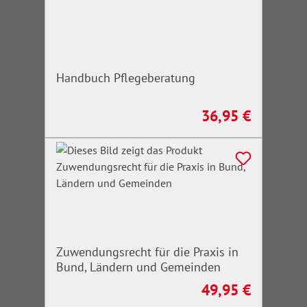
Handbuch Pflegeberatung
36,95 €
Regulärer Preis:
Zuwendungsrecht für die Praxis in
Bund, Ländern und Gemeinden
49,95 €
Regulärer Preis: