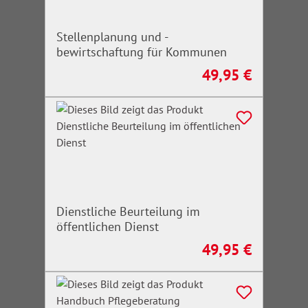
Stellenplanung und -
bewirtschaftung für Kommunen
49,95 €
Regulärer Preis:
Dienstliche Beurteilung im
öffentlichen Dienst
49,95 €
Regulärer Preis: