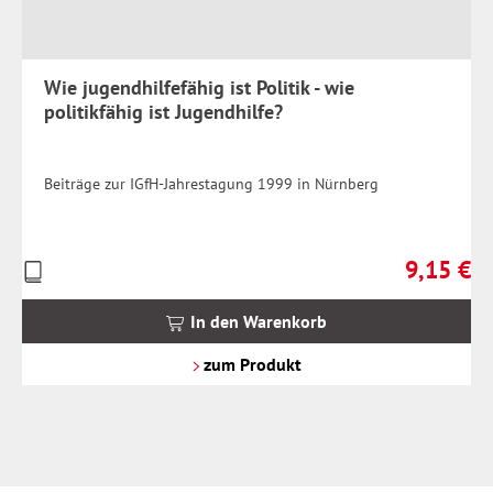
Wie jugendhilfefähig ist Politik - wie
politikfähig ist Jugendhilfe?
Beiträge zur IGfH-Jahrestagung 1999 in Nürnberg
9,15 €
Preise
Regulärer 
inkl.
MwSt.
In den Warenkorb
zzgl.
Versandkosten
zum Produkt